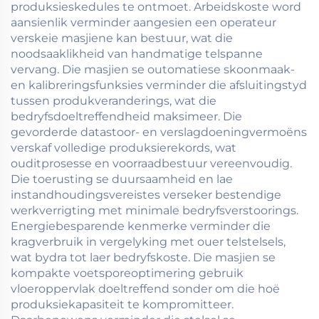
produksieskedules te ontmoet. Arbeidskoste word
aansienlik verminder aangesien een operateur
verskeie masjiene kan bestuur, wat die
noodsaaklikheid van handmatige telspanne
vervang. Die masjien se outomatiese skoonmaak-
en kalibreringsfunksies verminder die afsluitingstyd
tussen produkveranderings, wat die
bedryfsdoeltreffendheid maksimeer. Die
gevorderde datastoor- en verslagdoeningvermoëns
verskaf volledige produksierekords, wat
ouditprosesse en voorraadbestuur vereenvoudig.
Die toerusting se duursaamheid en lae
instandhoudingsvereistes verseker bestendige
werkverrigting met minimale bedryfsverstoorings.
Energiebesparende kenmerke verminder die
kragverbruik in vergelyking met ouer telstelsels,
wat bydra tot laer bedryfskoste. Die masjien se
kompakte voetsporeoptimering gebruik
vloeroppervlak doeltreffend sonder om die hoë
produksiekapasiteit te kompromitteer.