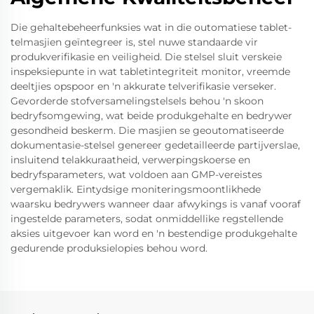
Die gehaltebeheerfunksies wat in die outomatiese tablet-
telmasjien geïntegreer is, stel nuwe standaarde vir
produkverifikasie en veiligheid. Die stelsel sluit verskeie
inspeksiepunte in wat tabletintegriteit monitor, vreemde
deeltjies opspoor en 'n akkurate telverifikasie verseker.
Gevorderde stofversamelingstelsels behou 'n skoon
bedryfsomgewing, wat beide produkgehalte en bedrywer
gesondheid beskerm. Die masjien se geoutomatiseerde
dokumentasie-stelsel genereer gedetailleerde partijverslae,
insluitend telakkuraatheid, verwerpingskoerse en
bedryfsparameters, wat voldoen aan GMP-vereistes
vergemaklik. Eintydsige moniteringsmoontlikhede
waarsku bedrywers wanneer daar afwykings is vanaf vooraf
ingestelde parameters, sodat onmiddellike regstellende
aksies uitgevoer kan word en 'n bestendige produkgehalte
gedurende produksielopies behou word.