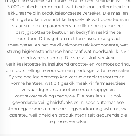
meganiese stelsels om tablette te tel teen snelhede van tot
3 000 eenhede per minuut, wat beide doeltreffendheid en
akkuraatheid in produksieprosesse verseker. Die masjien
het 'n gebruikersvriendelike koppelvlak wat operateurs in
staat stel om telparameters maklik te programmeer,
partijgroottes te bestuur en bedryf in real-time te
monitoor. Dit is gebou met farmaseutiese graad
roesvrystaal en het maklik skoonmaak komponente, wat
streng higiënestandaarde handhaaf wat noodsaaklik is vir
medisynehantering. Die stelsel sluit verskeie
verifikasietoetse in, insluitend grootte- en vormopsporing,
om fouts telling te voorkom en produkgehalte te verseker.
Sy veeldoelige ontwerp kan verskeie tabletgroottes en -
vorme hanteer, wat dit geskik maak vir farmaseutiese
vervaardigers, nutrasetiese maatskappye en
kontrakverpakkingsbedrywe. Die masjien sluit ook
gevorderde veiligheidsfunksies in, soos outomatiese
stopmeganismes en besmettingvoorkomingsisteme, wat
operateurveiligheid en produkintegriteit gedurende die
telproses verseker.