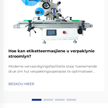
Hoe kan etiketteermasjiene u verpaklynie
stroomlyn?
Moderne vervaardigingsfasiliteite staar toenemende
druk om hul verpakkingsoperasies te optimaliseer
terwyl konsekwente gehaltestandaarde gehandhaaf
word. Die integrasie van gevorderde
BESKOU MEER
etiketteermasjiene het 'n noodsaaklike komponent
geword vir besighede wat poog om hul
verpakkingsprosesse te verbeter...