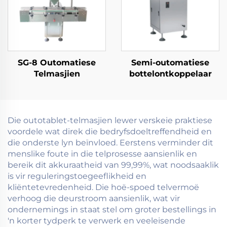
SG-8 Outomatiese
Semi-outomatiese
Telmasjien
bottelontkoppelaar
Die outotablet-telmasjien lewer verskeie praktiese
voordele wat direk die bedryfsdoeltreffendheid en
die onderste lyn beïnvloed. Eerstens verminder dit
menslike foute in die telprosesse aansienlik en
bereik dit akkuraatheid van 99,99%, wat noodsaaklik
is vir reguleringstoegeeflikheid en
kliëntetevredenheid. Die hoë-spoed telvermoë
verhoog die deurstroom aansienlik, wat vir
ondernemings in staat stel om groter bestellings in
'n korter tydperk te verwerk en veeleisende