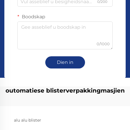
0/200
Boodskap
0/1000
Dien in
outomatiese blisterverpakkingmasjien
alu alu blister