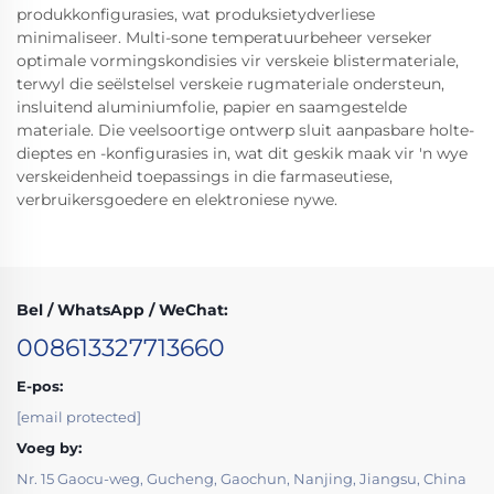
produkkonfigurasies, wat produksietydverliese
minimaliseer. Multi-sone temperatuurbeheer verseker
optimale vormingskondisies vir verskeie blistermateriale,
terwyl die seëlstelsel verskeie rugmateriale ondersteun,
insluitend aluminiumfolie, papier en saamgestelde
materiale. Die veelsoortige ontwerp sluit aanpasbare holte-
dieptes en -konfigurasies in, wat dit geskik maak vir 'n wye
verskeidenheid toepassings in die farmaseutiese,
verbruikersgoedere en elektroniese nywe.
Bel / WhatsApp / WeChat:
008613327713660
E-pos:
[email protected]
Voeg by:
Nr. 15 Gaocu-weg, Gucheng, Gaochun, Nanjing, Jiangsu, China