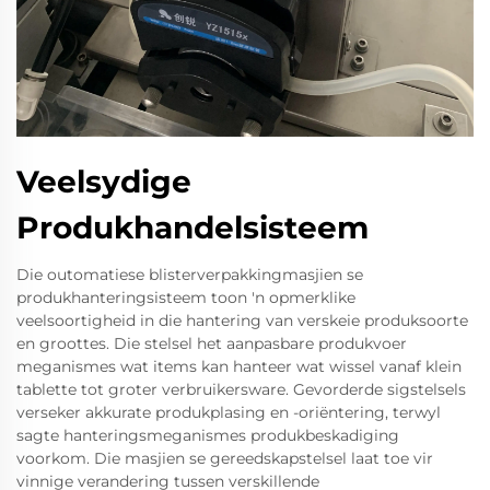
Veelsydige
Produkhandelsisteem
Die outomatiese blisterverpakkingmasjien se
produkhanteringsisteem toon 'n opmerklike
veelsoortigheid in die hantering van verskeie produksoorte
en groottes. Die stelsel het aanpasbare produkvoer
meganismes wat items kan hanteer wat wissel vanaf klein
tablette tot groter verbruikersware. Gevorderde sigstelsels
verseker akkurate produkplasing en -oriëntering, terwyl
sagte hanteringsmeganismes produkbeskadiging
voorkom. Die masjien se gereedskapstelsel laat toe vir
vinnige verandering tussen verskillende