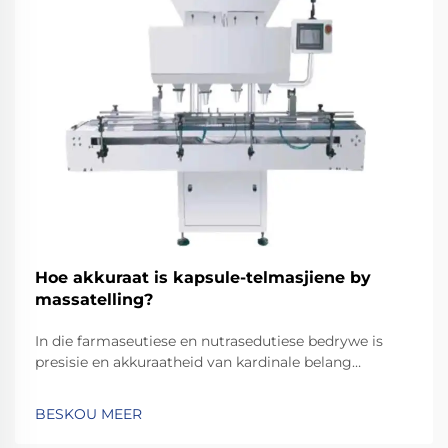
Hoe akkuraat is kapsule-telmasjiene by
massatelling?
In die farmaseutiese en nutrasedutiese bedrywe is
presisie en akkuraatheid van kardinale belang
wanneer dit by die telling en verpakking van kapsules
kom. ’n Kapsule-telmasjien dien as die ruggraat van
BESKOU MEER
moderne vervaardigingslyne en verseker dat elke fles,
blaar...