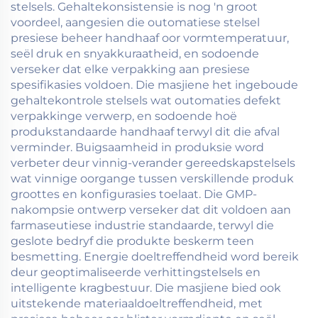
stelsels. Gehaltekonsistensie is nog 'n groot
voordeel, aangesien die outomatiese stelsel
presiese beheer handhaaf oor vormtemperatuur,
seël druk en snyakkuraatheid, en sodoende
verseker dat elke verpakking aan presiese
spesifikasies voldoen. Die masjiene het ingeboude
gehaltekontrole stelsels wat outomaties defekt
verpakkinge verwerp, en sodoende hoë
produkstandaarde handhaaf terwyl dit die afval
verminder. Buigsaamheid in produksie word
verbeter deur vinnig-verander gereedskapstelsels
wat vinnige oorgange tussen verskillende produk
groottes en konfigurasies toelaat. Die GMP-
nakompsie ontwerp verseker dat dit voldoen aan
farmaseutiese industrie standaarde, terwyl die
geslote bedryf die produkte beskerm teen
besmetting. Energie doeltreffendheid word bereik
deur geoptimaliseerde verhittingstelsels en
intelligente kragbestuur. Die masjiene bied ook
uitstekende materiaaldoeltreffendheid, met