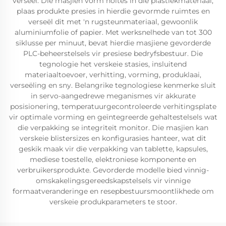
verseël. Die masjien vorm holtes in die plastiekmateriaal,
plaas produkte presies in hierdie gevormde ruimtes en
verseël dit met 'n rugsteunmateriaal, gewoonlik
aluminiumfolie of papier. Met werksnelhede van tot 300
siklusse per minuut, bevat hierdie masjiene gevorderde
PLC-beheerstelsels vir presiese bedryfsbestuur. Die
tegnologie het verskeie stasies, insluitend
materiaaltoevoer, verhitting, vorming, produklaai,
verseëling en sny. Belangrike tegnologiese kenmerke sluit
in servo-aangedrewe meganismes vir akkurate
posisionering, temperatuurgecontroleerde verhitingsplate
vir optimale vorming en geïntegreerde gehaltestelsels wat
die verpakking se integriteit monitor. Die masjien kan
verskeie blistersizes en konfigurasies hanteer, wat dit
geskik maak vir die verpakking van tablette, kapsules,
mediese toestelle, elektroniese komponente en
verbruikersprodukte. Gevorderde modelle bied vinnig-
omskakelingsgereedskapstelsels vir vinnige
formaatveranderinge en resepbestuursmoontlikhede om
verskeie produkparameters te stoor.