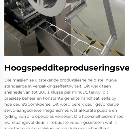
Hoogspedditeproduseringsv
Die masjien se uitstekende produksiesnelheid stel nuwe
standaarde in verpakkingseffektiwiteit. Dit werk teen
snelhede van tot 300 siklusse per minuut, terwyl dit
presiese beheer en konstante gehalte handhaaf, selfs by
hoë deurstroomkoerse. Dit word bereik deur gevorderde
servo-aangedrewe meganismes wat akkurate posisie en
tyding van alle operasies verseker. Die hoë-snelheidvermoë
word aangevul deur 'n robuuste voedingssisteem wat 'n
konstante materiaalvloei en produkposisie handhaaf.