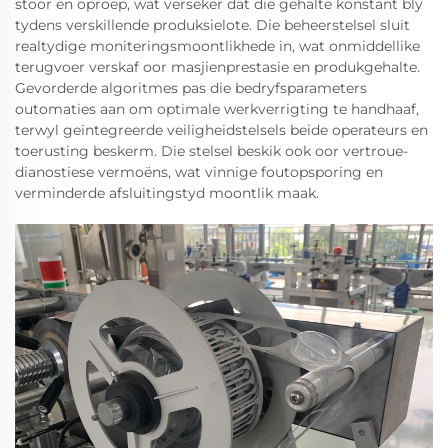
stoor en oproep, wat verseker dat die gehalte konstant bly
tydens verskillende produksielote. Die beheerstelsel sluit
realtydige moniteringsmoontlikhede in, wat onmiddellike
terugvoer verskaf oor masjienprestasie en produkgehalte.
Gevorderde algoritmes pas die bedryfsparameters
outomaties aan om optimale werkverrigting te handhaaf,
terwyl geïntegreerde veiligheidstelsels beide operateurs en
toerusting beskerm. Die stelsel beskik ook oor vertroue-
dianostiese vermoëns, wat vinnige foutopsporing en
verminderde afsluitingstyd moontlik maak.