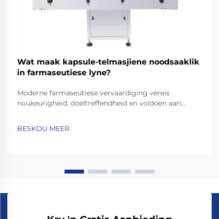
Wat maak kapsule-telmasjiene noodsaaklik
in farmaseutiese lyne?
Moderne farmaseutiese vervaardiging vereis
noukeurigheid, doeltreffendheid en voldoen aan
streng gehandhaafde gehalte-standaarde. Van die
kritieke toerusting wat akkurate dosis-telling en
BESKOU MEER
verpakking verseker, is die kapsule-telmasjien 'n
onmisbare...