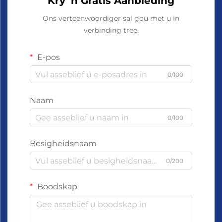
Kry 'n Gratis Aanbieding
Ons verteenwoordiger sal gou met u in
verbinding tree.
E-pos
0/100
Naam
0/100
Besigheidsnaam
0/200
Boodskap