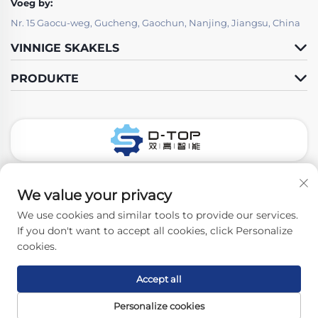
Voeg by:
Nr. 15 Gaocu-weg, Gucheng, Gaochun, Nanjing, Jiangsu, China
VINNIGE SKAKELS
PRODUKTE
Volg Ons
We value your privacy
We use cookies and similar tools to provide our services.
If you don't want to accept all cookies, click Personalize
Kopiereg © 2026 Nanjing D-Top Pharmatech Co., Ltd. Alle regte
cookies.
voorbehou. -
Privatheidbeleid
Accept all
Personalize cookies
Tuisbladsy
PRODUKTE
Neem Vrylik Kontak
Boonste