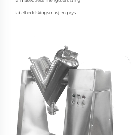
farmaseutiese mengtoerusting
tabelbedekkingsmasjien prys