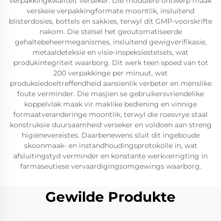
verpakkingkwaliteit verseker. Die modulêre ontwerp maak
verskeie verpakkingformate moontlik, insluitend
blisterdosies, bottels en sakkies, terwyl dit GMP-voorskrifte
nakom. Die stelsel het geoutomatiseerde
gehaltebeheermeganismes, insluitend gewigverifikasie,
metaaldeteksie en visie-inspeksiestelsels, wat
produkintegriteit waarborg. Dit werk teen spoed van tot
200 verpakkinge per minuut, wat
produksiedoeltreffendheid aansienlik verbeter en menslike
foute verminder. Die masjien se gebruikersvriendelike
koppelvlak maak vir maklike bediening en vinnige
formaatveranderinge moontlik, terwyl die roesvrye staal
konstruksie duursaamheid verseker en voldoen aan streng
higiënevereistes. Daarbenewens sluit dit ingeboude
skoonmaak- en instandhoudingsprotokolle in, wat
afsluitingstyd verminder en konstante werkverrigting in
farmaseutiese vervaardigingsomgewings waarborg.
Gewilde Produkte