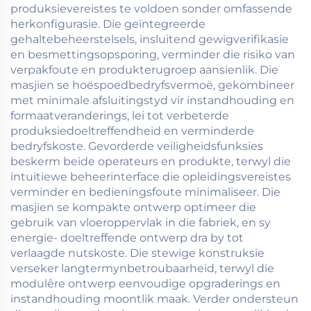
produksievereistes te voldoen sonder omfassende
herkonfigurasie. Die geïntegreerde
gehaltebeheerstelsels, insluitend gewigverifikasie
en besmettingsopsporing, verminder die risiko van
verpakfoute en produkterugroep aansienlik. Die
masjien se hoëspoedbedryfsvermoë, gekombineer
met minimale afsluitingstyd vir instandhouding en
formaatveranderings, lei tot verbeterde
produksiedoeltreffendheid en verminderde
bedryfskoste. Gevorderde veiligheidsfunksies
beskerm beide operateurs en produkte, terwyl die
intuïtiewe beheerinterface die opleidingsvereistes
verminder en bedieningsfoute minimaliseer. Die
masjien se kompakte ontwerp optimeer die
gebruik van vloeroppervlak in die fabriek, en sy
energie- doeltreffende ontwerp dra by tot
verlaagde nutskoste. Die stewige konstruksie
verseker langtermynbetroubaarheid, terwyl die
modulêre ontwerp eenvoudige opgraderings en
instandhouding moontlik maak. Verder ondersteun