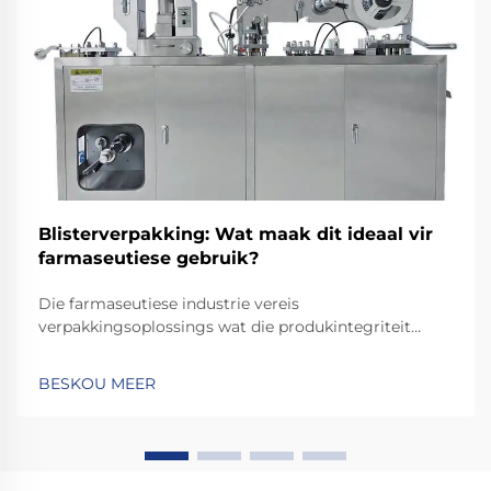
Blisterverpakking: Wat maak dit ideaal vir
farmaseutiese gebruik?
Die farmaseutiese industrie vereis
verpakkingsoplossings wat die produkintegriteit
beskerm terwyl pasiëntveiligheid en regulêre
nakoming verseker word. Van die verskeie
BESKOU MEER
verpakkingsopsies wat beskikbaar is, het
blisterverpakkingstegnologie na vore getree as die
goue standaard vir...