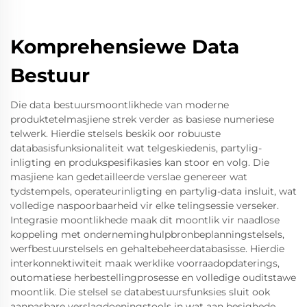
Komprehensiewe Data
Bestuur
Die data bestuursmoontlikhede van moderne
produktetelmasjiene strek verder as basiese numeriese
telwerk. Hierdie stelsels beskik oor robuuste
databasisfunksionaliteit wat telgeskiedenis, partylig-
inligting en produkspesifikasies kan stoor en volg. Die
masjiene kan gedetailleerde verslae genereer wat
tydstempels, operateurinligting en partylig-data insluit, wat
volledige naspoorbaarheid vir elke telingsessie verseker.
Integrasie moontlikhede maak dit moontlik vir naadlose
koppeling met onderneminghulpbronbeplanningstelsels,
werfbestuurstelsels en gehaltebeheerdatabasisse. Hierdie
interkonnektiwiteit maak werklike voorraadopdaterings,
outomatiese herbestellingprosesse en volledige ouditstawe
moontlik. Die stelsel se databestuursfunksies sluit ook
aanpasbare verslagdoeningstools in wat aan besighede