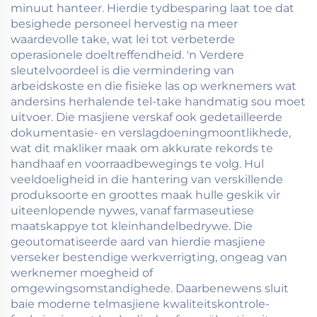
minuut hanteer. Hierdie tydbesparing laat toe dat
besighede personeel hervestig na meer
waardevolle take, wat lei tot verbeterde
operasionele doeltreffendheid. 'n Verdere
sleutelvoordeel is die vermindering van
arbeidskoste en die fisieke las op werknemers wat
andersins herhalende tel-take handmatig sou moet
uitvoer. Die masjiene verskaf ook gedetailleerde
dokumentasie- en verslagdoeningmoontlikhede,
wat dit makliker maak om akkurate rekords te
handhaaf en voorraadbewegings te volg. Hul
veeldoeligheid in die hantering van verskillende
produksoorte en groottes maak hulle geskik vir
uiteenlopende nywes, vanaf farmaseutiese
maatskappye tot kleinhandelbedrywe. Die
geoutomatiseerde aard van hierdie masjiene
verseker bestendige werkverrigting, ongeag van
werknemer moegheid of
omgewingsomstandighede. Daarbenewens sluit
baie moderne telmasjiene kwaliteitskontrole-