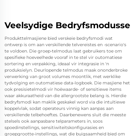
Veelsydige Bedryfsmodusse
Produkttelmasjiene bied verskeie bedryfsmodi wat
ontwerp is om aan verskillende telvereistes en -scenario's
te voldoen. Die groep-telmodus laat gebruikers toe om
spesifieke hoeveelhede vooraf in te stel vir outomatiese
sortering en verpakking, ideaal vir integrasie in 'n
produksielyn. Deurlopende telmodus maak ononderbroke
verwerking van groot volumes moontlik, met werklike
tydvolging en outomatiese data-logboek. Die masjiene het
ook presisietelmodi vir hoëwaarde- of sensitiewe items
waar akkuraatheid van die allergrootste belang is. Hierdie
bedryfsmodi kan maklik geskakel word via die intuïtiewe
koppelvlak, sodat operateurs vinnig kan aanpas aan
verskillende telbehoeftes. Daarbenewens sluit die meeste
stelsels ook aanpasbare telparameters in, soos
spoedinstellings, sensitiwiteitskonfigurasies en
groepgrootte-instellings, wat die buigsaamheid bied om