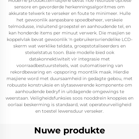
Moderne produkttelmasjiene bevat hoë resolusie optiese
sensore en gevorderde herkenningsalgoritmes om
akkurate telwerk te verseker en foute te minimeer. Hulle
het gewoonlik aanpasbare spoedbeheer, verskeie
telmodusse, insluitend groepstel en aanhoudende tel, en
kan honderde items per minuut verwerk. Die masjien se
koppelvlak bevat gewoonlik 'n gebruikersvriendelike LCD-
skerm wat werklike teldata, groepstotaliseerders en
stelselstatus toon. Baie modelle bied ook
datakonnektiwiteit vir integrasie met
voorraadbestuurstelsels, wat outomatisering van
rekordbewaring en -opsporing moontlik maak. Hierdie
masjiene word met duursaamheid in gedagte gebou, met
robuuste konstruksie en slytasewerende komponente om
aanhoudende bedryf in uitdagende omgewings te
weerstaan. Veiligheidsfunksies soos nooddrein knoppies en
oorlaai beskerming is standaard, wat operateurveiligheid
en toestel lewensduur verseker.
Nuwe produkte