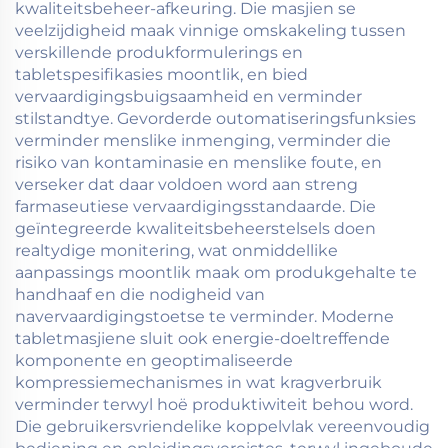
kwaliteitsbeheer-afkeuring. Die masjien se
veelzijdigheid maak vinnige omskakeling tussen
verskillende produkformulerings en
tabletspesifikasies moontlik, en bied
vervaardigingsbuigsaamheid en verminder
stilstandtye. Gevorderde outomatiseringsfunksies
verminder menslike inmenging, verminder die
risiko van kontaminasie en menslike foute, en
verseker dat daar voldoen word aan streng
farmaseutiese vervaardigingsstandaarde. Die
geïntegreerde kwaliteitsbeheerstelsels doen
realtydige monitering, wat onmiddellike
aanpassings moontlik maak om produkgehalte te
handhaaf en die nodigheid van
navervaardigingstoetse te verminder. Moderne
tabletmasjiene sluit ook energie-doeltreffende
komponente en geoptimaliseerde
kompressiemechanismes in wat kragverbruik
verminder terwyl hoë produktiwiteit behou word.
Die gebruikersvriendelike koppelvlak vereenvoudig