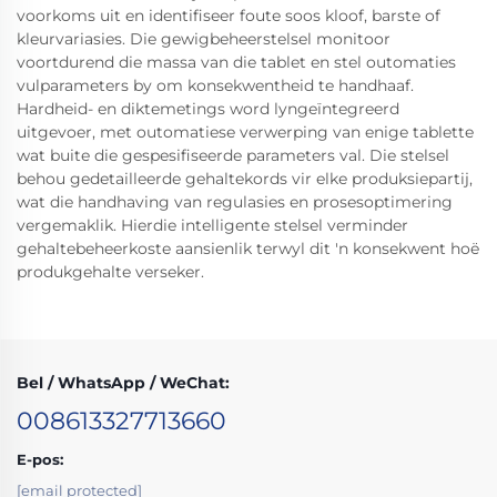
voorkoms uit en identifiseer foute soos kloof, barste of
kleurvariasies. Die gewigbeheerstelsel monitoor
voortdurend die massa van die tablet en stel outomaties
vulparameters by om konsekwentheid te handhaaf.
Hardheid- en diktemetings word lyngeïntegreerd
uitgevoer, met outomatiese verwerping van enige tablette
wat buite die gespesifiseerde parameters val. Die stelsel
behou gedetailleerde gehaltekords vir elke produksiepartij,
wat die handhaving van regulasies en prosesoptimering
vergemaklik. Hierdie intelligente stelsel verminder
gehaltebeheerkoste aansienlik terwyl dit 'n konsekwent hoë
produkgehalte verseker.
Bel / WhatsApp / WeChat:
008613327713660
E-pos:
[email protected]