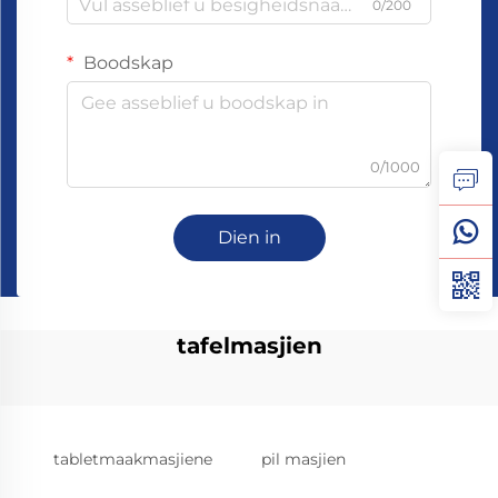
0/200
Boodskap
0/1000
Dien in
tafelmasjien
tabletmaakmasjiene
pil masjien