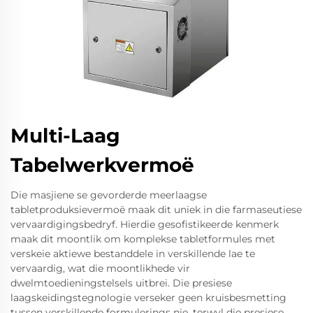
Multi-Laag
Tabelwerkvermoë
Die masjiene se gevorderde meerlaagse
tabletproduksievermoë maak dit uniek in die farmaseutiese
vervaardigingsbedryf. Hierdie gesofistikeerde kenmerk
maak dit moontlik om komplekse tabletformules met
verskeie aktiewe bestanddele in verskillende lae te
vervaardig, wat die moontlikhede vir
dwelmtoedieningstelsels uitbrei. Die presiese
laagskeidingstegnologie verseker geen kruisbesmetting
tussen verskillende formulerings nie, terwyl die presiese