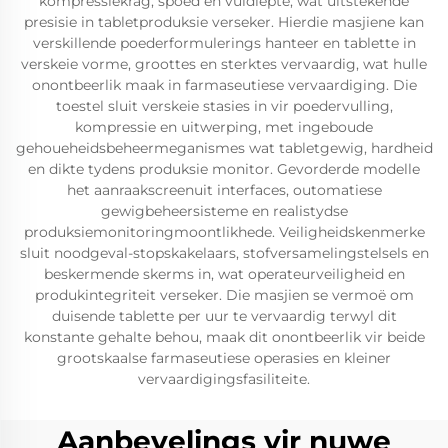
kompressiekrag, spoed en vuldiepte, wat uitstekende
presisie in tabletproduksie verseker. Hierdie masjiene kan
verskillende poederformulerings hanteer en tablette in
verskeie vorme, groottes en sterktes vervaardig, wat hulle
onontbeerlik maak in farmaseutiese vervaardiging. Die
toestel sluit verskeie stasies in vir poedervulling,
kompressie en uitwerping, met ingeboude
gehoueheidsbeheermeganismes wat tabletgewig, hardheid
en dikte tydens produksie monitor. Gevorderde modelle
het aanraakscreenuit interfaces, outomatiese
gewigbeheersisteme en realistydse
produksiemonitoringmoontlikhede. Veiligheidskenmerke
sluit noodgeval-stopskakelaars, stofversamelingstelsels en
beskermende skerms in, wat operateurveiligheid en
produkintegriteit verseker. Die masjien se vermoë om
duisende tablette per uur te vervaardig terwyl dit
konstante gehalte behou, maak dit onontbeerlik vir beide
grootskaalse farmaseutiese operasies en kleiner
vervaardigingsfasiliteite.
Aanbevelings vir nuwe