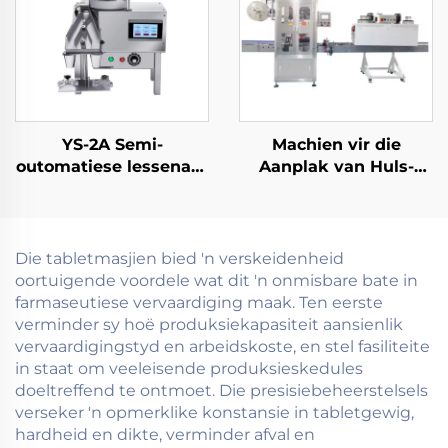
YS-2A Semi-
Machien vir die
outomatiese lessenaar
Aanplak van Huls-
elektroniese
etikette vir Effektiewe
telmasjien
Produkverpakking
Die tabletmasjien bied 'n verskeidenheid
oortuigende voordele wat dit 'n onmisbare bate in
farmaseutiese vervaardiging maak. Ten eerste
verminder sy hoë produksiekapasiteit aansienlik
vervaardigingstyd en arbeidskoste, en stel fasiliteite
in staat om veeleisende produksieskedules
doeltreffend te ontmoet. Die presisiebeheerstelsels
verseker 'n opmerklike konstansie in tabletgewig,
hardheid en dikte, verminder afval en