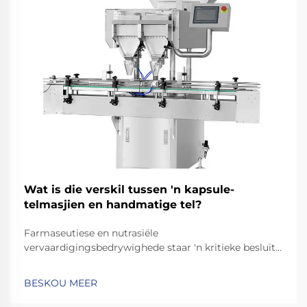
Wat is die verskil tussen 'n kapsule-
telmasjien en handmatige tel?
Farmaseutiese en nutrasiële
vervaardigingsbedrywighede staar 'n kritieke besluit
in die gesig wanneer hulle tussen geoutomatiseerde
en handmatige telmetodes vir kapsuleverwerking
BESKOU MEER
moet kies. Die keuse tussen 'n kapsule-telmasjien en
handmatige telling het 'n beduidende impak...