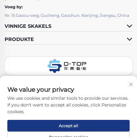
Voeg by:
Nr. 15 Gaocu-weg, Gucheng, Gaochun, Nanjing, Jiangsu, China
VINNIGE SKAKELS
PRODUKTE
Volg Ons
We value your privacy
We use cookies and similar tools to provide our services.
If you don't want to accept all cookies, click Personalize
Kopiereg © 2026 Nanjing D-Top Pharmatech Co., Ltd. Alle regte
cookies.
voorbehou. -
Privatheidbeleid
Accept all