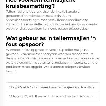
kruisbesmetting?
Tellermasjiene gebruik afsonderlike telkanale en
geoutomatiseerde skoonmaakstelsels om
oorkruisbesmetting tussen verskillende medikasie te
voorkom. Baie modelle het ook verwyderbare komponente
wat grondig gesaniteer kan word tussen teloperasies.
Wat gebeur as 'n tellermasjien 'n
fout opspoor?
Wanneer 'n fout opgespoor word, stop teller masjiene
gewoonlik dadelik met bedryf en waarsku dit operateurs
deur middel van visuele en klankseine. Die betrokke saadjie
word gewoonlik in quarantyne geplaas vir inspeksie, en die
probleem moet opgelos word voordat teloperasies kan
hervat.
Vorige:
Wat Is 'n Farmaseutiese Telmasjien en Hoe Werk Dit?
Volgende:
Wat Is Farmaseutiese Masjinerie en Hoekom Is Dit Belangrik?