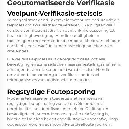
Geoutomatiseerde Verifikasie
Veelpunt-Verifikasie-stelsels
Telmeganismes gebruik verskeie toetspunte gedurende die
telproses om akkuraatheid te verseker. Elke pil gaan deur
verskeie verifikasie-stadia, van aanvanklike opsporing tot
finale tellingbevestiging. Hierdie oortolligheid in
toetsmeganismes verminder die moontlikheid van tel-foute
aansienlik en verskaf dokumentasie vir gehaltekontrole-
doeleindes.
Die verifikasie-proses sluit gewigsverifikasie, optiese
bevestiging, en soms selfs chemiese samestellingsanalise in,
afhangende van die soepelheid van die stelsel. Hierdie
omvattende benadering tot verifikasie onderskei
telmeganismes van tradisionele telmetodes.
Regstydige Foutopsporing
Moderne telmasjiene is toegerus met vermoëns vir
regstydige foutopsporing wat potensiële probleme
onmiddellik kan identifiseer en merkeer. Of dit nou 'n
beskadigde pil, vreemde voorwerp of 'n telafwyking is,
hierdie stelsels kan bedryf dadelik stop wanneer afwykings
opgespoor word, en so moontlike uitdeelfoute voorkom.