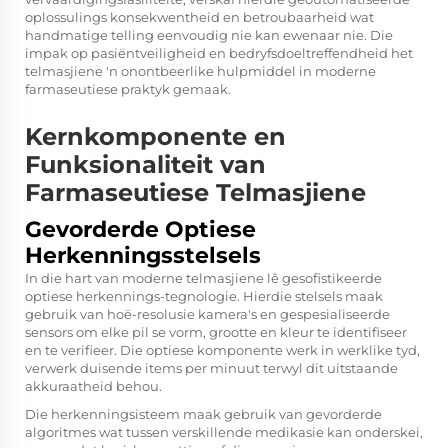
oplossulings konsekwentheid en betroubaarheid wat
handmatige telling eenvoudig nie kan ewenaar nie. Die
impak op pasiëntveiligheid en bedryfsdoeltreffendheid het
telmasjiene 'n onontbeerlike hulpmiddel in moderne
farmaseutiese praktyk gemaak.
Kernkomponente en
Funksionaliteit van
Farmaseutiese Telmasjiene
Gevorderde Optiese
Herkenningsstelsels
In die hart van moderne telmasjiene lê gesofistikeerde
optiese herkennings-tegnologie. Hierdie stelsels maak
gebruik van hoë-resolusie kamera's en gespesialiseerde
sensors om elke pil se vorm, grootte en kleur te identifiseer
en te verifieer. Die optiese komponente werk in werklike tyd,
verwerk duisende items per minuut terwyl dit uitstaande
akkuraatheid behou.
Die herkenningsisteem maak gebruik van gevorderde
algoritmes wat tussen verskillende medikasie kan onderskei,