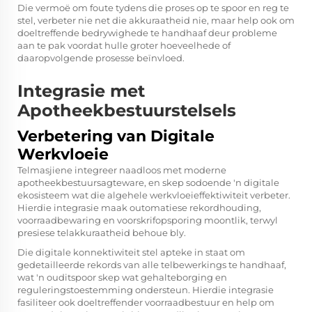
Die vermoë om foute tydens die proses op te spoor en reg te
stel, verbeter nie net die akkuraatheid nie, maar help ook om
doeltreffende bedrywighede te handhaaf deur probleme
aan te pak voordat hulle groter hoeveelhede of
daaropvolgende prosesse beïnvloed.
Integrasie met
Apotheekbestuurstelsels
Verbetering van Digitale
Werkvloeie
Telmasjiene integreer naadloos met moderne
apotheekbestuursagteware, en skep sodoende 'n digitale
ekosisteem wat die algehele werkvloeieffektiwiteit verbeter.
Hierdie integrasie maak outomatiese rekordhouding,
voorraadbewaring en voorskrifopsporing moontlik, terwyl
presiese telakkuraatheid behoue bly.
Die digitale konnektiwiteit stel apteke in staat om
gedetailleerde rekords van alle telbewerkings te handhaaf,
wat 'n ouditspoor skep wat gehalteborging en
reguleringstoestemming ondersteun. Hierdie integrasie
fasiliteer ook doeltreffender voorraadbestuur en help om