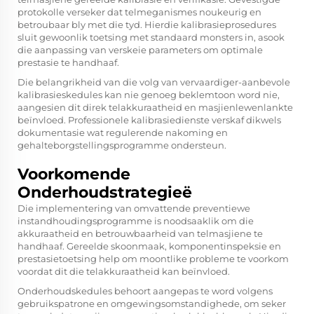
protokolle verseker dat telmeganismes noukeurig en
betroubaar bly met die tyd. Hierdie kalibrasieprosedures
sluit gewoonlik toetsing met standaard monsters in, asook
die aanpassing van verskeie parameters om optimale
prestasie te handhaaf.
Die belangrikheid van die volg van vervaardiger-aanbevole
kalibrasieskedules kan nie genoeg beklemtoon word nie,
aangesien dit direk telakkuraatheid en masjienlewenlankte
beïnvloed. Professionele kalibrasiedienste verskaf dikwels
dokumentasie wat regulerende nakoming en
gehalteborgstellingsprogramme ondersteun.
Voorkomende
Onderhoudstrategieë
Die implementering van omvattende preventiewe
instandhoudingsprogramme is noodsaaklik om die
akkuraatheid en betrouwbaarheid van telmasjiene te
handhaaf. Gereelde skoonmaak, komponentinspeksie en
prestasietoetsing help om moontlike probleme te voorkom
voordat dit die telakkuraatheid kan beïnvloed.
Onderhoudskedules behoort aangepas te word volgens
gebruikspatrone en omgewingsomstandighede, om seker