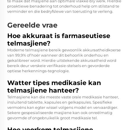
te maak dat masjiene aan optimale vlakke bly werk. Hierdie
proaktiewe benadering tot onderhoud help om stilstand te
verminder en die bedryfslewe van toerusting te verleng.
Gereelde vrae
Hoe akkuraat is farmaseutiese
telmasjiene?
Moderne telmasjiene bereik gewoonlik akkuraatheidkoerse
van 99,9% of hoër wanneer dit behoorlik onderhou en
gekalibreer word. Hierdie uitstekende akkuraatheid word
bereik deur verskeie verifikasie-stelsels en gevorderde
optiese herkennings-tegnologie.
Watter tipes medikasie kan
telmasjiene hanteer?
Telmasjiene kan die meeste vaste orale medikasie hanteer,
insluitend tablette, kapsules en gelkapsules. Spesifieke
vermoëns kan egter wissel volgens model en vervaardiger.
Sekere gespesialiseerde masjiene kan ook onreëlmatig
gevormde of ongebruikelik groot medikasie tel.
Hoe voorkom telmasjiene