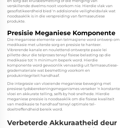
en sorg dat kruisbesmetting of die menging van
verskillende dwelms nooit voorkom nie. Hierdie vlak van
gesofistikeerdheid bied 'n addisionele veiligheidsvlak wat
noodsaaklik is in die verspreiding van farmaseutiese
produkte.
Presisie Meganiese Komponente
Die meganiese elemente van telmasjiene word ontwerp om
medikasie met uiterste sorg en presisie te hanteer.
Vibrerende kanale en noulettend ontwerpte paaie lei
pillette deur die telproses terwyl fisiese belasting op die
medikasie tot 'n minimum beperk word. Hierdie
komponente word gewoonlik vervaardig uit farmaseutiese-
grademateriale wat besmetting voorkom en
produkintegriteit handhaaf.
Die integrasie van vloeiende meganiese beweging met
presiese tydsberekeningsmeganismes verseker 'n konstante
vloei en akkurate telling, selfs by hoë snelhede. Hierdie
meganiese presisie is noodsaaklik om die fisiese kwaliteit
van medikasie te handhaaf terwyl optimale tel-
doeltreffendheid bereik word.
Verbeterde Akkuraatheid deur