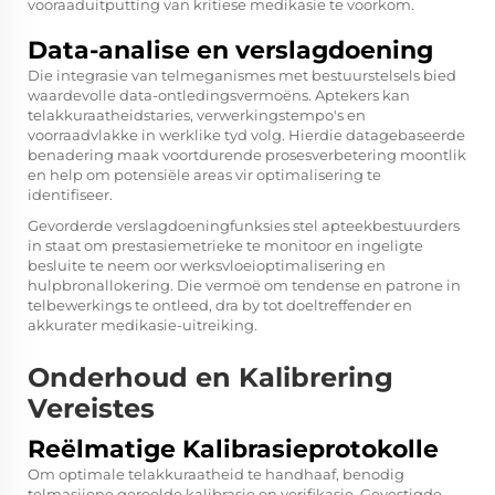
vooraaduitputting van kritiese medikasie te voorkom.
Data-analise en verslagdoening
Die integrasie van telmeganismes met bestuurstelsels bied
waardevolle data-ontledingsvermoëns. Aptekers kan
telakkuraatheidstaries, verwerkingstempo's en
voorraadvlakke in werklike tyd volg. Hierdie datagebaseerde
benadering maak voortdurende prosesverbetering moontlik
en help om potensiële areas vir optimalisering te
identifiseer.
Gevorderde verslagdoeningfunksies stel apteekbestuurders
in staat om prestasiemetrieke te monitoor en ingeligte
besluite te neem oor werksvloeioptimalisering en
hulpbronallokering. Die vermoë om tendense en patrone in
telbewerkings te ontleed, dra by tot doeltreffender en
akkurater medikasie-uitreiking.
Onderhoud en Kalibrering
Vereistes
Reëlmatige Kalibrasieprotokolle
Om optimale telakkuraatheid te handhaaf, benodig
telmasjiene gereelde kalibrasie en verifikasie. Gevestigde