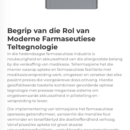
Begrip van die Rol van
Moderne Farmaseutiese
Teltegnologie
In die hedendaagse farmaseutiese industrie is
noukeurigheid en akkuraatheid van die allergrootste belang
by die verskaffing van medikasie. Tellermasjiene het die
manier waarop apteke en farmaseutiese fasiliteite met
medikasieverspreiding werk, omgekeer en verseker dat elke
pasiënt presies die voorgeskrewe dosis ontvang. Hierdie
gesofistikeerde toestelle kombineer gevorderde optiese
tegnologie met presiese meganiese sisteme om
ongeëwenaarde akkuraatheid in pilletelling en -
verspreiding te lewer.
Die implementering van telmasjiene het farmaseutiese
operasies getransformeer, aansienlik die menslike fout
verminder en terselfdertyd die doeltreffendheid verhoog.
Vanaf plaaslike apteke tot groot-skaalse
vervaardigingsfasiliteite, verskaf hierdie geoutomatiseerde