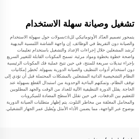
تشغيل وصيانة سهلة الاستخدام
يتمحور تصميم العدّاد الأوتوماتيكي للcáبسولات حول سهولة الاستخدام
والصيانة دون التفريط في الوظائف. إن واجهة الشاشة اللمسية البديهية
تُرشد المشغلين خلال إجراءات الإعداد والتشغيل باستخدام تعليمات
واضحة خطوة بخطوة ومواد مرئية. تسمح المكونات القابلة للتغيير السريع
بإجراء تبديلات سريعة للمنتج، في حين تتيح عملية فك المكونات الرئيسية
دون استخدام أدوات التنظيف والصيانة الدورية بسهولة. تُخطِر إمكانيات
النظام التشخيصية الذاتية المشغلين بالمشكلات المحتملة قبل أن تؤدي إلى
توقف النظام، وتمكنهم البناءية الوحدوية من استبدال القطع بسهولة عند
الحاجة. يقلل الدورة التنظيفية الآلية للعداد من الوقت والجهد المطلوبين
للتعقيم بين الدفعات، في حين تقلل الأسطح المضادة للميكروبات
والمحامل المغلقة من مخاطر التلوث. يتم إظهار متطلبات الصيانة الدورية
بوضوح عبر الواجهة، مما يضمن الأداء الأمثل ويُطيل عمر الجهاز التشغيلي.