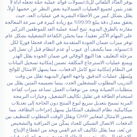
يوفر العدّاد التلقائي للcáبسولات فوائد عملية جمّة تجعله أداة لا
تقدر بثمن لجميع العمليات الصيدلانية بغض النظر عن حجمها. أولاً،
يقلل بشكل كبير من الأخطاء البشرية في عمليات العد، حيث
يحقق معدل دقة يبلغ 99.99% مع زيادة كبيرة في سرعة المعالجة
مقارنة بالطرق اليدوية. تتيح أتمتة عملية العد للموظفين التركيز
على المهام الأكثر تعقيداً، مما يحسّن الكفاءة التشغيلية بشكل عام.
توفر ميزات ضمان الجودة المتقدمة في العداد فحصًا فوريًا لكل
cáبسولة، مما يكشف أي عيوب أو عدم انتظام قبل أن تصل إلى
مرحلة التغليف. هذا النهج الوقائي في ضمان الجودة يقلل الهدر
ويمنع عمليات الاسترجاع المكلفة. تضمن إمكانية تسجيل البيانات
في النظام إمكانية تتبع كامل الدفعات، مما يسهل الامتثال للوائح
ويُسهّل عمليات التدقيق. واجهة الجهاز البديهية تقلل من وقت
التدريب المطلوب للمشغلين الجدد، بينما تصميمه المتين يقلل من
متطلبات الصيانة ويحد من توقفات العمل. تساعد ميزات كفاءة
استخدام الطاقة في تقليل تكاليف التشغيل، وخيارات البرمجة
المرنة تسمح بتعديل سريع لنوع المنتج دون الحاجة إلى تعديلات
ميكانيكية. نظام التنظيف المتكامل يسهل إجراءات النظافة، مما
يضمن الامتثال لمعايير GMP ويقلل الوقت المطلوب للتنظيف بين
الدفعات. الاتصال الشبكي للعداد يمكّن من المراقبة والتشخيص
عن بُعد، مما يقلل تكاليف الدعم الفني ويحد من انقطاع الإنتاج.
بالإضافة إلى ذلك، تصميم النظام الوحدوي يسمح بإجراء ترقيات