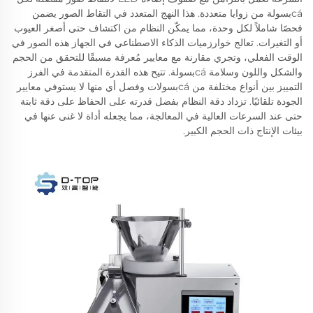
cáبسولة من زوايا متعددة. هذا النهج المتعدد في التقاط الصور يضمن
فحصًا شاملاً لكل وحدة، مما يمكّن النظام من اكتشاف حتى أصغر العيوب
أو التغيرات. تعالج خوارزميات الذكاء الاصطناعي في الجهاز هذه الصور في
الوقت الفعلي، وتجري مقارنة مع معايير مُعرفة مسبقًا للتحقق من الحجم
والشكل واللون وسلامة cáبسولة. تتيح هذه القدرة المتقدمة في الفرز
التمييز بين أنواع مختلفة من cáبسولات وفصل أي منها لا يستوفي معايير
الجودة تلقائيًا. تزداد دقة النظام بفضل قدرته على الحفاظ على دقة ثابتة
حتى عند السرعات العالية في المعالجة، مما يجعله أداة لا غنى عنها في
بيئات الإنتاج ذات الحجم الكبير.