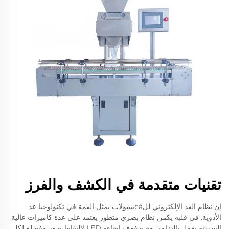
تقنيات متقدمة في الكشف والفرز
إن نظام العد الإلكتروني للcáبسولات يمثل القمة في تكنولوجيا عد
الأدوية. في قلبه يكمن نظام بصري متطور يعتمد على عدة كاميرات عالية
السرعة تعمل بالتزامن مع صفوف إضاءة LED لالتقاط صور مفصلة لكل