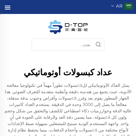
AR
عداد كبسولات أوتوماتيكي
يمثل العدّاد الأوتوماتيكي للcáبسولات تطوراً مهماً في تكنولوجيا معالجة
الأدوية، حيث يجمع بين هندسة دقيقة وأنظمة متقدمة للتعرف الضوئي. هذا
الجهاز المتطور يقوم بعد وفرز cáبسولات وأقراص وحبوب بدقة مذهلة،
معالجاً ما يصل إلى 3000 وحدة في الدقيقة. يستخدم العداد كاميرات
عالية الدقة وخوارزميات ذكاء اصطناعي للكشف والتحقق من شكل وحجم
ولون كل cáبسولة، مما يضمن دقة العد والرقابة على الجودة في آنٍ
واحد. واجهة المستخدم الودية تسمح للمشغلين بسهولة ضبط الإعدادات
لأنواع مختلفة من cáبسولات وأحجام الدفعات، بينما يحتفظ نظام إدارة