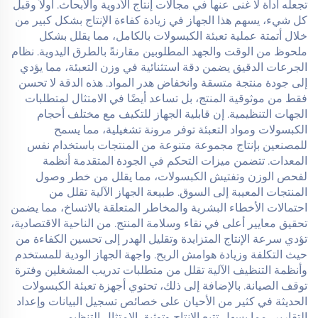
تجعله أداة لا غنى عنها في مجالات إنتاج الأدوية والأبحاث. أولاً وقبل
كل شيء، يسهم هذا الجهاز في زيادة كفاءة الإنتاج بشكل كبير من
خلال أتمتة عملية تعبئة الكبسولات بالكامل، مما يقلل بشكل
ملحوظ من الوقت والجهد المطلوبين مقارنةً بالطرق اليدوية. نظام
الجرعات الدقيق يضمن دقة استثنائية في وزن التعبئة، مما يؤدي
إلى جودة منتجة متسقة وانخفاض هدر المواد. هذه الدقة لا تحسن
فقط من موثوقية المنتج، بل تساعد أيضًا في الامتثال لمتطلبات
الجهات التنظيمية. إن قابلية الجهاز للتكيف مع مختلف أحجام
الكبسولات ومواد التعبئة توفر مرونة تشغيلية، مما يسمح
للمصنعين بإنتاج مجموعة متنوعة من المنتجات باستخدام نفس
المعدات. تتضمن ميزات التحكم في الجودة المتقدمة أنظمة
لفحص الوزن وتفتيش الكبسولات، مما يقلل من خطر وصول
المنتجات المعيبة إلى السوق. طبيعة الجهاز الآلية تقلل من
احتمالات الأخطاء البشرية والمخاطر المتعلقة بالاتساخ، مما يضمن
تحقيق معايير أعلى في نقاء وسلامة المنتج. من الناحية الاقتصادية،
تؤدي سرعة الإنتاج المتزايدة وتقليل الهدر إلى تحسين الكفاءة من
حيث التكلفة وزيادة هوامش الربح. واجهة الجهاز الودية للمستخدم
وأنظمة التنظيف الآلية تقلل من متطلبات تدريب المشغلين وفترة
توقف الصيانة. بالإضافة إلى ذلك، تحتوي أجهزة تعبئة الكبسولات
الحديثة في كثير من الأحيان على خصائص تسجيل البيانات وإعداد
التقارير، مما يسهل تتبع الإنتاج وتوثيق الامتثال التنظيمي.