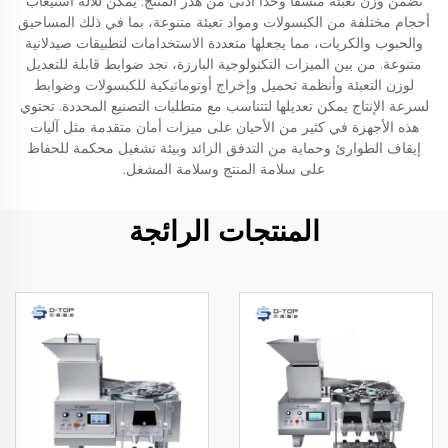
تضمن وزن تعبئة متسقًا وحدًا أدنى من هدر المنتج. يمكن للآلة استيعاب
أحجام مختلفة من الكبسولات ومواد تعبئة متنوعة، بما في ذلك المساحيق
والحبوب والكريات، مما يجعلها متعددة الاستخدامات لتطبيقات صيدلانية
متنوعة. من بين الميزات التكنولوجية البارزة، نجد ضوابط قابلة للتعديل
لوزن التعبئة وأنظمة تحميل وإخراج أوتوماتيكية للكبسولات وضوابط
لسرعة الإنتاج يمكن تعديلها لتتناسب مع متطلبات التصنيع المحددة. تحتوي
هذه الأجهزة في كثير من الأحيان على ميزات أمان متقدمة مثل آليات
إيقاف الطوارئ وحماية من التدفق الزائد وبيئة تشغيل محكمة للحفاظ
على سلامة المنتج وسلامة المشغل.
المنتجات الرائجة