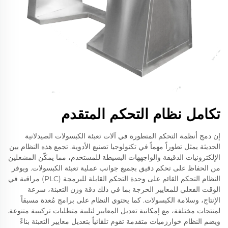
تكامل نظام التحكم المتقدم
إن دمج أنظمة التحكم المتطورة في آلات تعبئة الكبسولات الصيدلانية
الحديثة يمثل تطوراً مهماً في تكنولوجيا تصنيع الأدوية. تجمع هذه النظام بين
الإلكترونيات الدقيقة والواجههات البسيطة للمستخدم، مما يمكّن المشغلين
من الحفاظ على تحكم دقيق بجميع جوانب عملية تعبئة الكبسولات. ويوفر
النظام التحكم القائم على وحدة التحكم القابلة للبرمجة (PLC) مراقبة في
الوقت الفعلي للمعايير الحرجة بما في ذلك دقة وزن التعبئة، سرعة
الإنتاج، وسلامة الكبسولات. كما يحتوي النظام على برامج مُعدة مسبقاً
لمنتجات مختلفة، مع إمكانية تعديل المعايير لتلبية متطلبات تركيبية متنوعة.
ويضم النظام خوارزميات متقدمة تقوم تلقائياً بتعديل معايير التعبئة بناءً