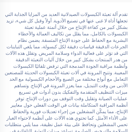
تقدم آلة تعبئة الكبسولات الصيدلانية العديد من المزايا الجذابة التي
تجعلها أداة لا غنى عنها في تصنيع الأدوية. أولاً وقبل كل شيء، تزيد
بشكل كبير من كفاءة الإنتاج من خلال أتمتة عملية تعبئة
الكبسولات بالكامل، مما يقلل من تكاليف العمالة والأخطاء
البشرية مع الحفاظ على جودة الإنتاج المتسقة. يضمن نظام
الجرعات الدقيقة قياسات دقيقة لكل كبسولة، مما يلغي التباينات
التي قد تؤثر على فعالية الدواء وسلامة المريض. وتقلل هذه الآلات
من هدر المنتجات بشكل كبير من خلال آليات التعبئة الدقيقة
وأنظمة مراقبة الجودة المدمجة التي ترفض تلقائيًا الكبسولات
المعيبة. وتتيح المرونة في آلات تعبئة الكبسولات الحديثة للمصنعين
التعامل مع أنواع مختلفة من الصيغ والأحجام الكبسولية مع الحد
الأدنى من وقت التبديل، مما يعزز المرونة في الإنتاج. وتساهم
ميزات التنظيف المتقدمة والتفكيك بدون أدوات في تسريع
عمليات الصيانة وتقليل وقت التوقف بين دورات الإنتاج. توفر
أنظمة المراقبة المتكاملة بيانات في الوقت الفعلي حول معايير
الإنتاج، مما يمكّن المشغلين من إجراء تعديلات فورية والحفاظ
على الأداء الأمثل. كما تحتوي هذه الآلات على أنظمة لاحتواء الغبار
تحمي المشغلين وتحافظ على بيئة عمل نظيفة، مما يلبي متطلبات
السلامة والترخيص الصارمة. تساعد ميزات التوثيق التلقائية في