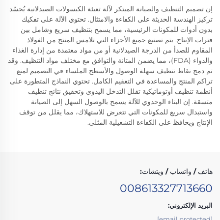
إن تصميم التنظيف والصيانة المبتكر لآلة تعبئة الكبسولات الصيدلانية يُجسّد
تركيز الهندسة الحديثة على الكفاءة والامتثال. تحتوي الآلة على تفكيك
بدون أدوات للمكونات الرئيسية، مما يسمح بتنظيف سريع وشامل بين
فترات الإنتاج. يتم تصنيع جميع الأجزاء التي تلامس المنتج من الفولاذ
المقاوم للصدأ من الدرجة الصيدلانية أو من مواد معتمدة من إدارة الغذاء
والدواء (FDA)، مما يضمن المتانة والتوافق مع مختلف مواد التنظيف. وقد
تم دمج نقاط تنظيف سهلة الوصول والأسطح الملساء في التصميم لمنع
تراكم المنتج والمساعدة في التعقيم الكامل. تحتوي النماذج المتطورة على
أنظمة تنظيف أوتوماتيكية تقلل التدخل اليدوي وتحقيق نتائج تنظيف
متسقة. إن البناء الوحدوي للآلة يسمح بالوصول السهل إلى الصيانة
واستبدال سريع للمكونات التي تتعرض للاستهلاك، مما يقلل من توقف
الإنتاج ويحافظ على الكفاءة التشغيلية المثلى.
هاتف / واتساب / ويتشات:
008613327713660
البريد الإلكتروني:
[email protected]