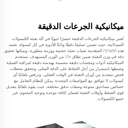
ميكانيكية الجرعات الدقيقة
تُعتبر ميكانيكية الجرعات الدقيقة عنصرًا حيويًا في آلة تعبئة الكبسولات
الصيدلانية، حيث تضمن تسليمًا دقيقًا وثابتًا للأدوية في كل كبسولة. تعتمد
هذه המערכת المتقدمة تقنيات تعبئة حجمية ووزنية متطورة، ويمكنها تحقيق
دقة في وزن التعبئة ضمن نطاق ±1٪ من الوزن المستهدف. تستخدم
الميكانيكية أدوات ومجسات دقيقة مصممة بهندسة دقيقة لمراقبة العملية
وضبطها باستمرار من أجل الحفاظ على الدقة المثلى. وتتحقق محطات
فحص متعددة من أوزان التعبئة في الوقت الفعلي، وترفض تلقائيًا أي
كبسولات لا تتوافق مع المواصفات المحددة. يمكن للنظام التعامل مع
خصائص مساحيق متنوعة وصفات تدفق مختلفة، حيث يقوم تلقائيًا بتعديل
قوى الضغط وأوقات التعبئة لضمان كثافة موحدة وتوحيد المحتوى عبر
جميع الكبسولات.