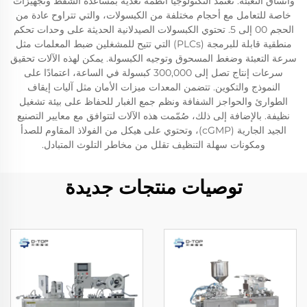
واتساق التعبئة. تعتمد التكنولوجيا أنظمة تغذية بمساعدة الشفط وتجهيزات
خاصة للتعامل مع أحجام مختلفة من الكبسولات، والتي تتراوح عادة من
الحجم 00 إلى 5. تحتوي الكبسولات الصيدلانية الحديثة على وحدات تحكم
منطقية قابلة للبرمجة (PLCs) التي تتيح للمشغلين ضبط المعلمات مثل
سرعة التعبئة وضغط المسحوق وتوجيه الكبسولة. يمكن لهذه الآلات تحقيق
سرعات إنتاج تصل إلى 300,000 كبسولة في الساعة، اعتمادًا على
النموذج والتكوين. تتضمن المعدات ميزات الأمان مثل آليات إيقاف
الطوارئ والحواجز الشفافة ونظم جمع الغبار للحفاظ على بيئة تشغيل
نظيفة. بالإضافة إلى ذلك، صُمّمت هذه الآلات لتتوافق مع معايير التصنيع
الجيد الجارية (cGMP)، وتحتوي على هيكل من الفولاذ المقاوم للصدأ
ومكونات سهلة التنظيف تقلل من مخاطر التلوث المتبادل.
توصيات منتجات جديدة