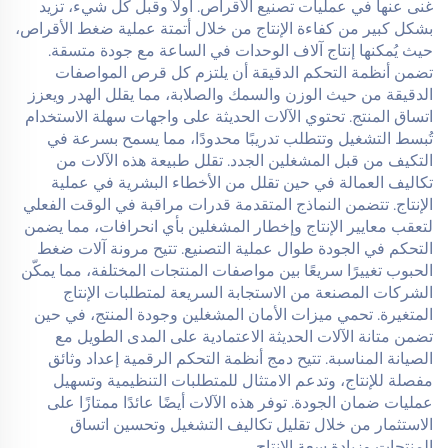
غنى عنها في عمليات تصنيع الأقراص. أولاً وقبل كل شيء، تزيد
بشكل كبير من كفاءة الإنتاج من خلال أتمتة عملية ضغط الأقراص،
حيث يُمكنها إنتاج آلاف الوحدات في الساعة مع جودة متسقة.
تضمن أنظمة التحكم الدقيقة أن يلتزم كل قرص المواصفات
الدقيقة من حيث الوزن والسمك والصلابة، مما يقلل الهدر ويعزز
اتساق المنتج. تحتوي الآلات الحديثة على واجهات سهلة الاستخدام
تُبسط التشغيل وتتطلب تدريبًا محدودًا، مما يسمح بسرعة في
التكيف من قبل المشغلين الجدد. تقلل طبيعة هذه الآلات من
تكاليف العمالة في حين تقلل من الأخطاء البشرية في عملية
الإنتاج. تتضمن النماذج المتقدمة قدرات مراقبة في الوقت الفعلي
لتعقب معايير الإنتاج وإخطار المشغلين بأي انحرافات، مما يضمن
التحكم في الجودة طوال عملية التصنيع. تتيح مرونة آلات ضغط
الحبوب تغييرًا سريعًا بين مواصفات المنتجات المختلفة، مما يمكّن
الشركات المصنعة من الاستجابة السريعة لمتطلبات الإنتاج
المتغيرة. تحمي ميزات الأمان المشغلين وجودة المنتج، في حين
تضمن متانة الآلات الحديثة الاعتمادية على المدى الطويل مع
الصيانة المناسبة. تتيح دمج أنظمة التحكم الرقمية إعداد وثائق
مفصلة للإنتاج، وتدعم الامتثال للمتطلبات التنظيمية وتسهيل
عمليات ضمان الجودة. توفر هذه الآلات أيضًا عائدًا ممتازًا على
الاستثمار من خلال تقليل تكاليف التشغيل وتحسين اتساق
المنتجات وزيادة سعة الإنتاج.