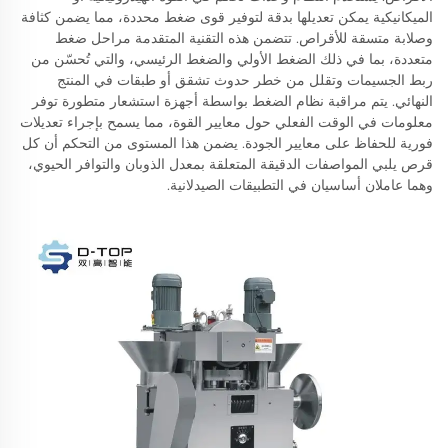
الميكانيكية يمكن تعديلها بدقة لتوفير قوى ضغط محددة، مما يضمن كثافة
وصلابة متسقة للأقراص. تتضمن هذه التقنية المتقدمة مراحل ضغط
متعددة، بما في ذلك الضغط الأولي والضغط الرئيسي، والتي تُحسّن من
ربط الجسيمات وتقلل من خطر حدوث تشقق أو طبقات في المنتج
النهائي. يتم مراقبة نظام الضغط بواسطة أجهزة استشعار متطورة توفر
معلومات في الوقت الفعلي حول معايير القوة، مما يسمح بإجراء تعديلات
فورية للحفاظ على معايير الجودة. يضمن هذا المستوى من التحكم أن كل
قرص يلبي المواصفات الدقيقة المتعلقة بمعدل الذوبان والتوافر الحيوي،
وهما عاملان أساسيان في التطبيقات الصيدلانية.