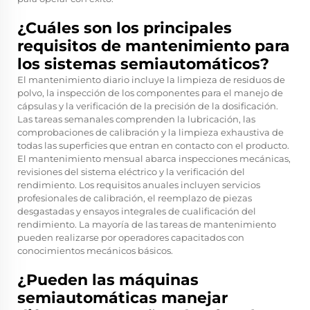
¿Cuáles son los principales
requisitos de mantenimiento para
los sistemas semiautomáticos?
El mantenimiento diario incluye la limpieza de residuos de
polvo, la inspección de los componentes para el manejo de
cápsulas y la verificación de la precisión de la dosificación.
Las tareas semanales comprenden la lubricación, las
comprobaciones de calibración y la limpieza exhaustiva de
todas las superficies que entran en contacto con el producto.
El mantenimiento mensual abarca inspecciones mecánicas,
revisiones del sistema eléctrico y la verificación del
rendimiento. Los requisitos anuales incluyen servicios
profesionales de calibración, el reemplazo de piezas
desgastadas y ensayos integrales de cualificación del
rendimiento. La mayoría de las tareas de mantenimiento
pueden realizarse por operadores capacitados con
conocimientos mecánicos básicos.
¿Pueden las máquinas
semiautomáticas manejar