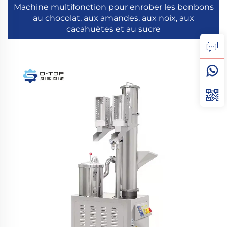
Machine multifonction pour enrober les bonbons
au chocolat, aux amandes, aux noix, aux
cacahuètes et au sucre