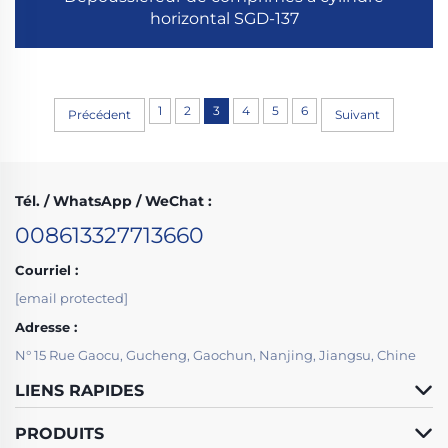
horizontal SGD-137
1
2
3
4
5
6
Précédent
Suivant
Tél. / WhatsApp / WeChat :
008613327713660
Courriel :
[email protected]
Adresse :
N° 15 Rue Gaocu, Gucheng, Gaochun, Nanjing, Jiangsu, Chine
LIENS RAPIDES
PRODUITS