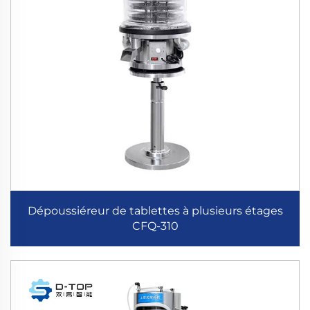
Dépoussiéreur de tablettes à plusieurs étages
CFQ-310