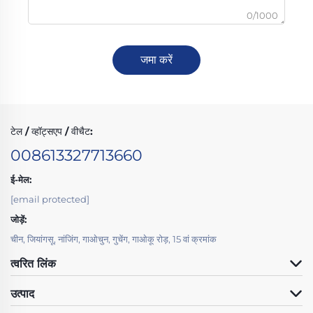
0/1000
जमा करें
टेल / व्हॉट्सएप / वीचैट:
008613327713660
ई-मेल:
[email protected]
जोड़ें:
चीन, जियांगसू, नांजिंग, गाओचुन, गुचेंग, गाओकू रोड़, 15 वां क्रमांक
त्वरित लिंक
उत्पाद