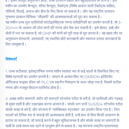
है। इसमें विस्तृत अनुप्रयोग क्षेत्र, उच्च उत्पादन दक्षता और बहुउद्देशीयता के लाभ हैं। इस 
मशीन का उपयोग कैप्सूल, सॉफ्ट कैप्सूल, टैबलेट्स (विशेष आकार वाली टैबलेट्स सहित), 
गोलियाँ, मिठाई, अनाज और बीज के लिए किया जा सकता है। और यह राष्ट्रीय उत्पादन 
गुणवत्ता प्रबंधन विनियम "जीएमपी" की आवश्यकताओं को पूरा कर सकता है। 
यह मशीन उच्च धूल प्रतिरोधी फोटोइलेक्ट्रिक गणना प्रौद्योगिकी का उपयोग करती है, जो 3-
20mm के आकार की ठोस कणों की गणना और पैक कर सकती है। इसे बोतल, डब्बे और 
थैली में भरा जा सकता है, जो GMP की मांगों को पूरी तरह से पूरा करता है। यह खास तौर पर 
अनुसंधान संस्थानों, अस्पतालों, नए स्थापित छोटे कारखानों और स्वास्थ्य उत्पाद कारखानों के 
लिए उपयुक्त है। 
विशेषताएँ 
1. उच्च सटीकता: इलेक्ट्रॉनिक गणना मशीन स्वतंत्र रूप से कई सालों से विकसित किए गए 
विशेष प्रणाली का उपयोग करती है। जापान से आयात किए गए OMRON इंटेलिजेंट 
ऑप्टिकल फाइबर सेंसर को PLC टच स्क्रीन नियंत्रण के साथ जोड़ा गया है, जिसमें सटीक 
गणना और मजबूत विघटन प्रतिरोध होता है। 
2. अच्छा शरीर सामग्री: शरीर की सामग्री स्टेनलेस स्टील से बनी है, जो प्रतिरक्षी और गड़बड़ 
से मुक्त रहती है और रखरखाव करना आसान है। संपर्क भाग सभी SUS304 स्टेनलेस स्टील 
संपर्क सतह से बने हैं, और संरचना में "फ्लेक्सिबल स्ट्रक्चर" का उपयोग किया गया है। जिन 
घटकों को दैनिक रूप से सफाई की आवश्यकता होती है, उन्हें हाथ से बिना किसी उपकरण के 
हटाया जा सकता है, जो सफाई करने में बहुत सुविधाजनक है और संपर्क सतह पर सामग्री के 
चार्बी के लम्बे समय तक रहने से प्रदूषण होने से बचाता है। यह संरचना राष्ट्रीय प्रमाणपत्र 