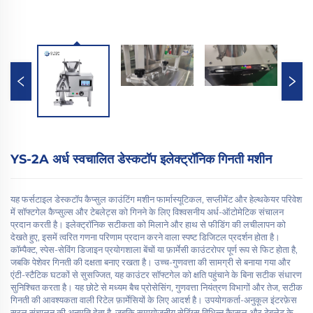
YS-2A अर्ध स्वचालित डेस्कटॉप इलेक्ट्रॉनिक गिनती मशीन
यह फर्सटाइल डेस्कटॉप कैप्सुल काउंटिंग मशीन फार्मास्यूटिकल, सप्लीमेंट और हेल्थकेयर परिवेश
में सॉफ्टगेल कैप्सुल्स और टेबलेट्स को गिनने के लिए विश्वसनीय अर्ध-ऑटोमेटिक संचालन
प्रदान करती है। इलेक्ट्रॉनिक सटीकता को मिलाने और हाथ से फीडिंग की लचीलापन को
देखते हुए, इसमें त्वरित गणना परिणाम प्रदान करने वाला स्पष्ट डिजिटल प्रदर्शन होता है।
कॉम्पैक्ट, स्पेस-सेविंग डिजाइन प्रयोगशाला बेंचों या फ़ार्मेसी काउंटरोपर पूर्ण रूप से फिट होता है,
जबकि पेशेवर गिनती की दक्षता बनाए रखता है। उच्च-गुणवत्ता की सामग्री से बनाया गया और
एंटी-स्टैटिक घटकों से सुसज्जित, यह काउंटर सॉफ्टगेल को क्षति पहुंचाने के बिना सटीक संधारण
सुनिश्चित करता है। यह छोटे से मध्यम बैच प्रोसेसिंग, गुणवत्ता नियंत्रण विभागों और तेज, सटीक
गिनती की आवश्यकता वाली रिटेल फ़ार्मेसियों के लिए आदर्श है। उपयोगकर्ता-अनुकूल इंटरफ़ेस
सरल संचालन की अनुमति देता है, जबकि समायोजनीय सेटिंग्स विभिन्न कैप्सुल और टेबलेट के