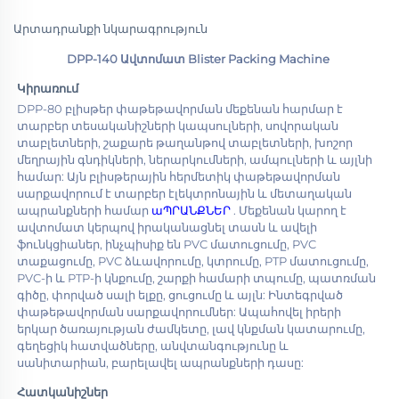
Արտադրանքի նկարագրություն
DPP-140 Ավտոմատ Blister Packing Machine 
Կիրառում 
DPP-80 բլիսթեր փաթեթավորման մեքենան հարմար է 
տարբեր տեսականիշների կապսուլների, սովորական 
տաբլետների, շաքարե թաղանթով տաբլետների, խոշոր 
մեղրային գնդիկների, ներարկումների, ամպուլների և այլնի 
համար: Այն բլիսթերային հերմետիկ փաթեթավորման 
սարքավորում է տարբեր էլեկտրոնային և մետաղական 
ապրանքների համար 
աՊՐԱՆՔՆԵՐ 
. Մեքենան կարող է 
ավտոմատ կերպով իրականացնել տասն և ավելի 
ֆունկցիաներ, ինչպիսիք են PVC մատուցումը, PVC 
տաքացումը, PVC ձևավորումը, կտրումը, PTP մատուցումը, 
PVC-ի և PTP-ի կնքումը, շարքի համարի տպումը, պատռման 
գիծը, փորված սալի ելքը, ցուցումը և այլն: Ինտեգրված 
փաթեթավորման սարքավորումներ: Ապահովել իրերի 
երկար ծառայության ժամկետը, լավ կնքման կատարումը, 
գեղեցիկ հատվածները, անվտանգությունը և 
սանիտարիան, բարելավել ապրանքների դասը: 
Հատկանիշներ 