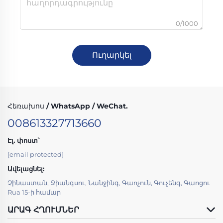
0/1000
Ուղարկել
Հեռախոս / WhatsApp / WeChat.
008613327713660
Էլ. փոստ՝
[email protected]
Ավելացնել:
Չինաստան, Ջիանգսու, Նանջինգ, Գաոչուն, Գուչենգ, Գաոցու
Rua 15-ի համար
ԱՐԱԳ ՀՂՈՒՄՆԵՐ