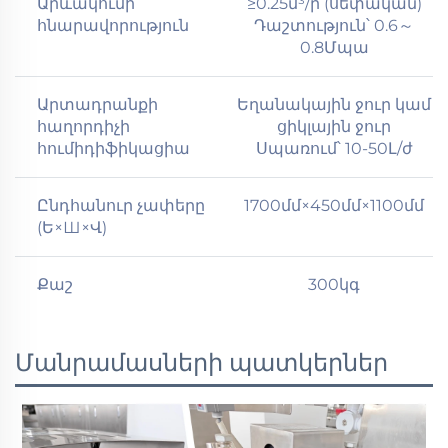
Արևակումի
≥0.25մ³/ր (սեփական)
հնարավորություն
Դաշտություն՝ 0.6～
0.8Մպա
Արտադրանքի
Եղանակային ջուր կամ
հաղորդիչի
ցիկլային ջուր
հումիդիֆիկացիա
Սպառում՝ 10-50Լ/ժ
Ընդհանուր չափերը
1700մմ×450մմ×1100մմ
(Ե×Ш×Վ)
Քաշ
300կգ
Մանրամասների պատկերներ