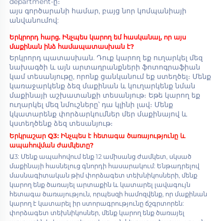
department-ը։ 
այս գործարանի համար, բայց նոր կոմպանիայի 
անվանումով: 
Երկրորդ հարց. Ինչպես կարող եմ հասկանալ, որ այս 
մաքինան ինձ համապատասխան է? 
Երկրորդ պատասխան. Դուք կարող եք ուղարկել մեզ 
նախագծի և այն արտադրանքների ֆոտոգրաֆիան 
կամ տեսանյութը, որոնք ցանկանում եք ստեղծել։ Մենք 
կառաջարկենք ձեզ մաքինան և կուղարկենք նման 
մաքինայի աշխատանքի տեսանյութ։ Եթե կարող եք 
ուղարկել մեզ նմուշները՝ դա կլինի լավ։ Մենք 
կկատարենք փորձարկումներ մեր մաքինայով և 
կստեղծենք ձեզ տեսանյութ։ 
Երկրաշար Q3: 
Ինչպես է հետագա ծառայությունը և 
ապահովման ժամկետը? 
Ա3: Մենք ապահովում ենք 12 ամիսանց ժամկետ, սկսած 
մաքինայի հասնելուց գնորդի հասարակում: Ենթադրելով 
մասնագիտական թիմ փորձագետ տեխնիկոսների, մենք 
կարող ենք ծառայել արտաքին և կատարել լավագույն 
հետագա ծառայություն, որպեսզի համոզվենք, որ մաքինան 
կարող է կատարել իր ստորագրությունը ճշգրտորեն: 
փորձագետ տեխնիկոսներ, մենք կարող ենք ծառայել 