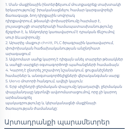
1. Ման-մաքինային ինտերֆեյսում մուտքագրեք տախտակի 
երկարությունը՝ իրականացնելու համար կարգավորելի 
ճառագայթ, ձող դիրքային սովորակ 
դիրքավորում, թեսակի փոխարինումը հարմար է, 
լույսացույցի տարբերակի համապատասխանությունը 
ճշգրիտ է, և ենկոդերը կառավարում է դրական ճնշումով 
սուր ձևավորումը: 
2. Արարիչ-մաքուր chnitt, PLC ծրագրային կառավարում, 
փոփոխական հաճախականության անընդհատ 
արագացում: 
3. Ավտոմատ սահք կարող է դիզայն անել տարբեր թեսակներ 
և սահքի սարքեր օգտագործողի պահանջների համաձայն: 
4. Կարող է ընտրել շոշափող նշանակում, ցուցանիշների 
համարներ և անօգտագործելիքների վերականգման սարք: 
5. Սervo մոտորի հանգում, ավելի կայուն: 
6. Երբ սիլինդրի ջերմական փայլումը կդադարվի, ջերմական 
փայլմանդալը կգտնվի ավտոմատացումով, որը չի կարող 
արձանագրել 
պակագրությունը և կերականացնի մաքինայի 
ծառայության ժամանակը: 
Արտադրանքի պարամետրեր