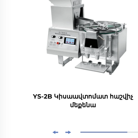
ՒԿ
YS-2B Կիսաավտոմատ հաշվիչ
մեքենա