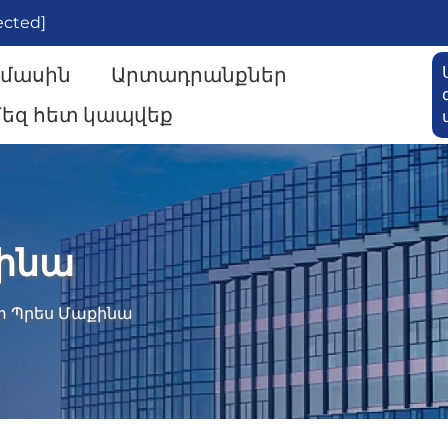
ected]
 մասին
Արտադրանքներ
եզ հետ կապվեք
քինա
տ Պրես Մաքինա