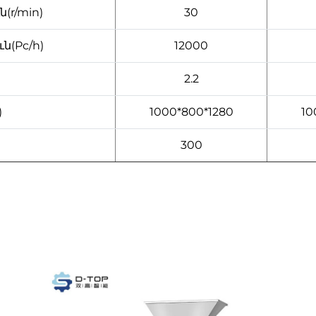
(r/min)
30
ն(Pc/h)
12000
2.2
)
1000*800*1280
10
300