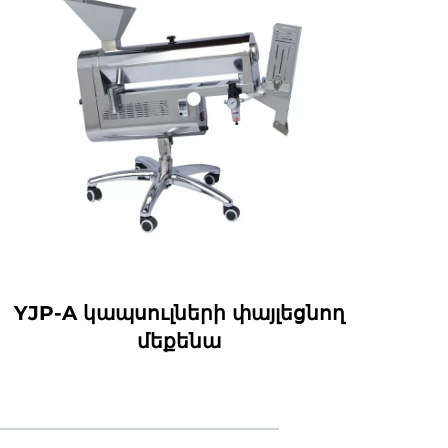
YJP-A կապսուլների փայլեցնող
SGZ
մեքենա