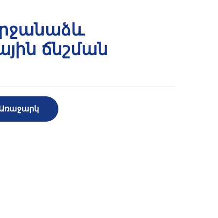
 Շրջանաձև
ային ճնշման
 Առաջարկ