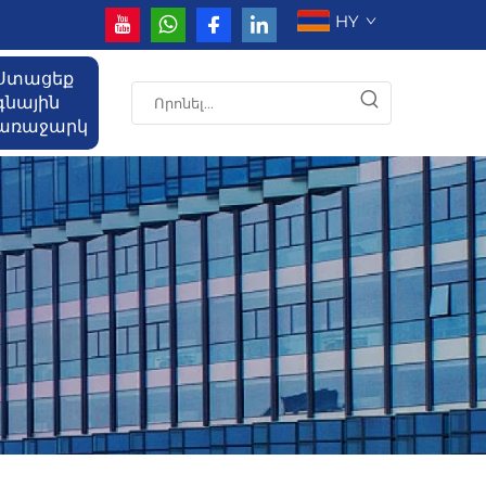
HY
Ստացեք
գնային
առաջարկ