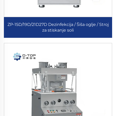
ZP-15D/19D/21D27D Dezinfekcija / Šiša oglje / Stroj
za stiskanje soli