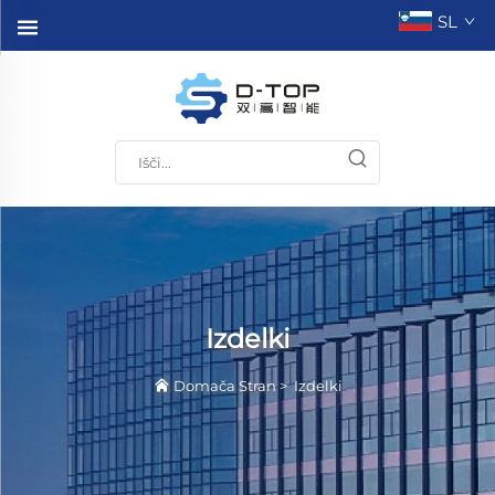
SL
Izdelki
Domača Stran
>
Izdelki