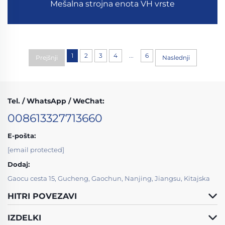
Mešalna strojna enota VH vrste
...
1
2
3
4
6
Prejšnji
Naslednji
Tel. / WhatsApp / WeChat:
008613327713660
E-pošta:
[email protected]
Dodaj:
Gaocu cesta 15, Gucheng, Gaochun, Nanjing, Jiangsu, Kitajska
HITRI POVEZAVI
IZDELKI