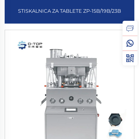
STISKALNICA ZA TABLETE ZP-15B/19B/23B