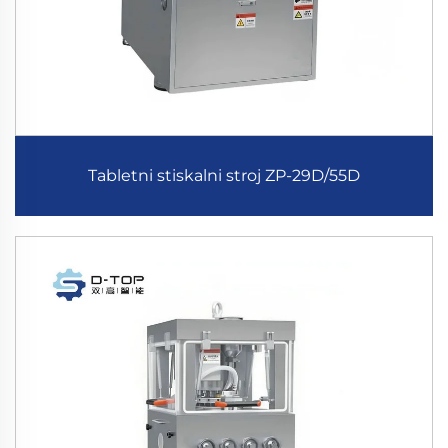
Tabletni stiskalni stroj ZP-29D/55D