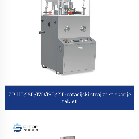
ZP-11D/15D/17D/19D/21D rotacijski stroj za stiskanje
tablet