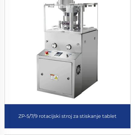
ZP-5/7/9 rotacijski stroj za stiskanje tablet