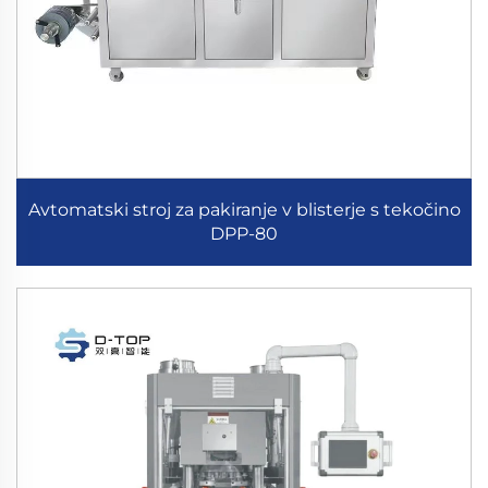
Avtomatski stroj za pakiranje v blisterje s tekočino
DPP-80