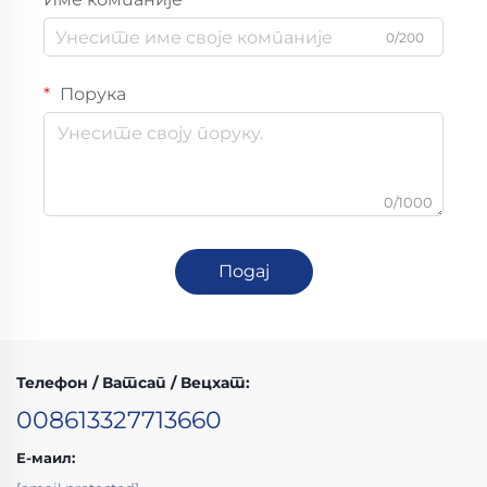
0/200
Порука
0/1000
Подај
Телефон / Ватсап / Вецхат:
008613327713660
Е-маил: