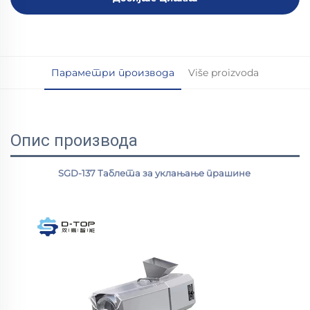
Параметри производа
Više proizvoda
Опис производа
SGD-137 
Таблета за уклањање прашине 