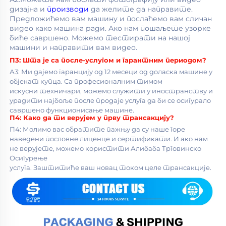
дизајна и 
производи 
да желите да направите. 
Предложићемо вам машину и послаћемо вам сличан 
видео како машина ради. Ако нам пошаљете узорке 
биће савршено. Можемо тестирати на нашој 
машини и направити вам видео. 
П3: 
Шта је са после-услугом и гарантним периодом? 
А3: Ми дајемо гаранцију од 12 месеци од доласка машине у 
објекат купца. Са професионалним тимом 
искусни техничари, можемо служити у иностранству и 
урадити најбоље после продаје услуга да би се осигурало 
савршено функционисање машине. 
П4: 
Како да ти верујем у прву трансакцију? 
П4: Молимо вас обратите пажњу да су наше горе 
наведени пословне лиценце и сертификати. И ако нам 
не верујете, можемо користити Алибаба Трговинско 
Осигурење 
услуга. Заштитиће ваш новац током целе трансакције. 