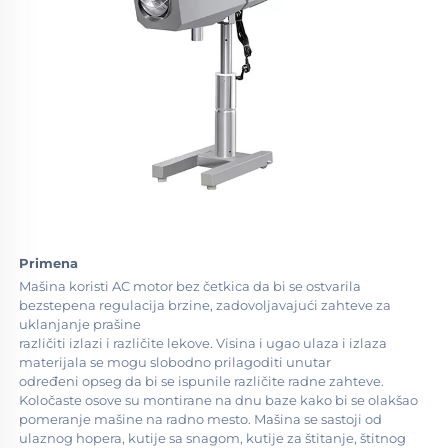
Primena 
Mašina koristi AC motor bez četkica da bi se ostvarila 
bezstepena regulacija brzine, zadovoljavajući zahteve za 
uklanjanje prašine 
različiti izlazi i različite lekove. Visina i ugao ulaza i izlaza 
materijala se mogu slobodno prilagoditi unutar 
određeni opseg da bi se ispunile različite radne zahteve. 
Koločaste osove su montirane na dnu baze kako bi se olakšao 
pomeranje mašine na radno mesto. Mašina se sastoji od 
ulaznog hopera, kutije sa snagom, kutije za štitanje, štitnog 