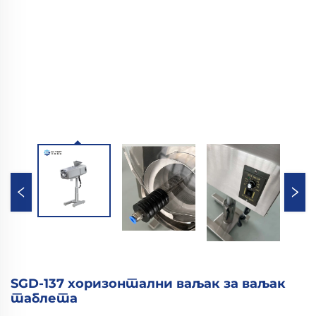
SGD-137 хоризонтални ваљак за ваљак
таблета