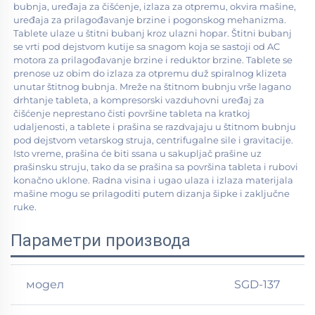
bubnja, uređaja za čišćenje, izlaza za otpremu, okvira mašine, 
uređaja za prilagođavanje brzine i pogonskog mehanizma. 
Tablete ulaze u štitni bubanj kroz ulazni hopar. Štitni bubanj 
se vrti pod dejstvom kutije sa snagom koja se sastoji od AC 
motora za prilagođavanje brzine i reduktor brzine. Tablete se 
prenose uz obim do izlaza za otpremu duž spiralnog klizeta 
unutar štitnog bubnja. Mreže na štitnom bubnju vrše lagano 
drhtanje tableta, a kompresorski vazduhovni uređaj za 
čišćenje neprestano čisti površine tableta na kratkoj 
udaljenosti, a tablete i prašina se razdvajaju u štitnom bubnju 
pod dejstvom vetarskog struja, centrifugalne sile i gravitacije. 
Isto vreme, prašina će biti ssana u sakupljač prašine uz 
prašinsku struju, tako da se prašina sa površina tableta i rubovi 
konačno uklone. Radna visina i ugao ulaza i izlaza materijala 
mašine mogu se prilagoditi putem dizanja šipke i zaključne 
ruke. 
Параметри производа
модел
SGD-137