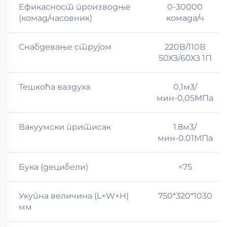
Ефикасност производње
0-30000
(комад/часовник)
комада/ч
Снабдевање струјом
220В/110В
50ХЗ/60ХЗ 1П
Тешкоћа ваздуха
0,1м3/
мин-0,05МПа
Вакуумски притисак
1.8м3/
мин-0.01МПа
Бука (децибели)
<75
Укупна величина (L×W×H)
750*320*1030
мм