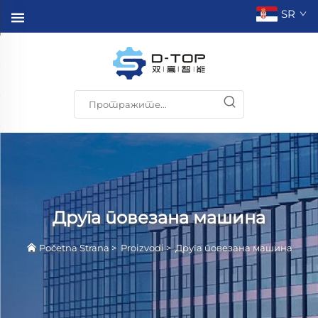
SR
Друга повезана машина
Početna Strana
>
Proizvodi
>
Друга повезана машина