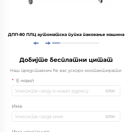
ДПП-80 ПЛЦ аутоматска пупка паковање машина
Добијте бесплатни цитат
Наш представник ће вас ускоро контактирати.
Е-маил
0/100
Име
0/100
Име компаније