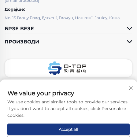
[email protected]
Додајте:
No. 15 Гаоцу Роад, Гуцхенг, Гаочун, Нанкинг, Јангсу, Кина
БРЗЕ ВЕЗЕ
ПРОИЗВОДИ
Следите нас
We value your privacy
We use cookies and similar tools to provide our services.
If you don't want to accept all cookies, click Personalize
Ауторско право © 2026 Нанкинг Д-Топ Фарматх Цо, Лтд.
cookies.
Сва права су задржана. -
Политике приватности
Accept all