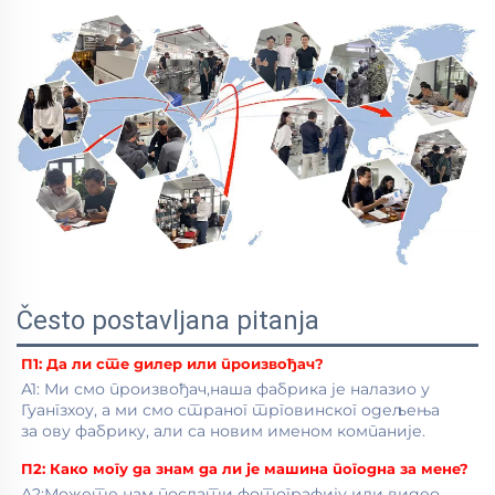
Često postavljana pitanja
П1: 
Да ли сте дилер или произвођач? 
А1: Ми смо произвођач,наша фабрика је налазио у 
Гуангзхоу, а ми смо страног трговинског одељења 
за ову фабрику, али са новим именом компаније. 
П2: Како могу да знам да ли је машина погодна за мене? 
А2:Можете нам послати фотографију или видео 