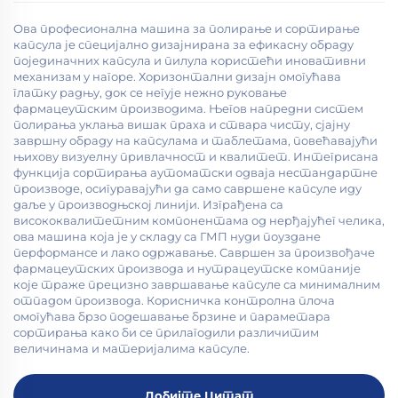
Ова професионална машина за полирање и сортирање
капсула је специјално дизајнирана за ефикасну обраду
појединачних капсула и пилула користећи иновативни
механизам у нагоре. Хоризонтални дизајн омогућава
глатку радњу, док се негује нежно руковање
фармацеутским производима. Његов напредни систем
полирања уклања вишак праха и ствара чисту, сјајну
завршну обраду на капсулама и таблетама, повећавајући
њихову визуелну привлачност и квалитет. Интегрисана
функција сортирања аутоматски одваја нестандартне
производе, осигуравајући да само савршене капсуле иду
даље у производњској линији. Изграђена са
висококвалитетним компонентама од нерђајућег челика,
ова машина која је у складу са ГМП нуди поуздане
перформансе и лако одржавање. Савршен за произвођаче
фармацеутских производа и нутрацеутске компаније
које траже прецизно завршавање капсуле са минималним
отпадом производа. Корисничка контролна плоча
омогућава брзо подешавање брзине и параметара
сортирања како би се прилагодили различитим
величинама и материјалима капсуле.
Добијте Цитат