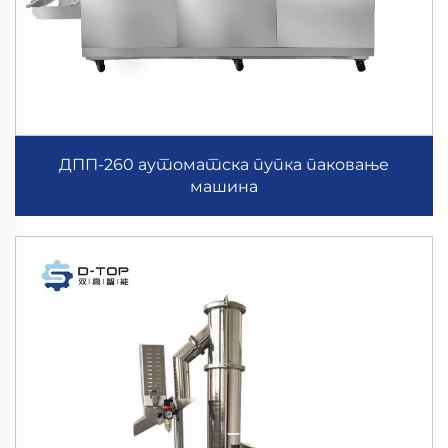
ДПП-260 аутоматска пупка паковање
машина