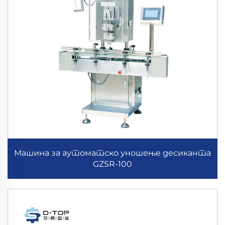
Машина за аутоматско уношење десиканта
GZSR-100