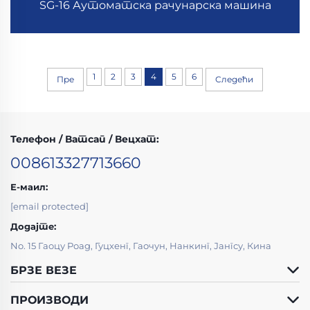
SG-16 Аутоматска рачунарска машина
1
2
3
4
5
6
Пре
Следећи
Телефон / Ватсап / Вецхат:
008613327713660
Е-маил:
[email protected]
Додајте:
No. 15 Гаоцу Роад, Гуцхенг, Гаочун, Нанкинг, Јангсу, Кина
БРЗЕ ВЕЗЕ
ПРОИЗВОДИ