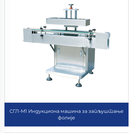
СГЛ-М1 Индукциона машина за запљуштање
фолије