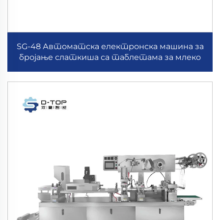
SG-48 Автоматска електронска машина за
бројање слаткиша са таблетама за млеко