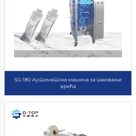
SG-180 Аутоматска машина за паковање
врећа