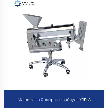
Машина за полирање капсула YJP-A