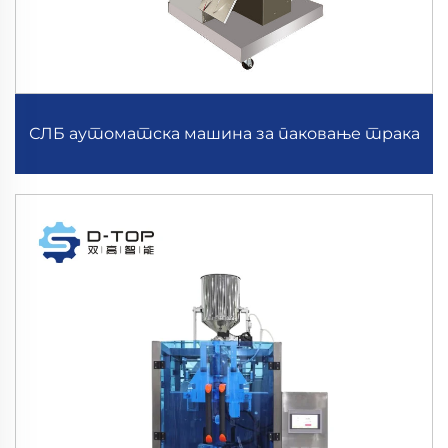
СЛБ аутоматска машина за паковање трака