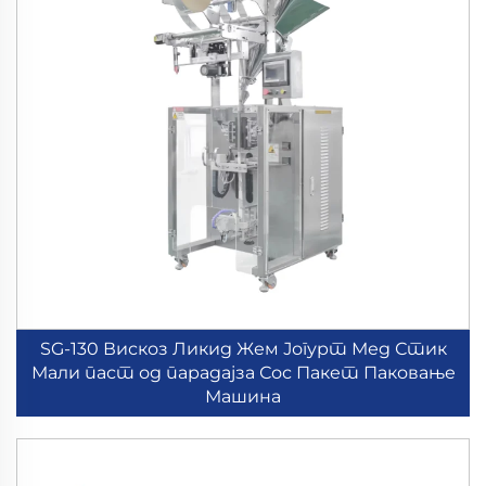
SG-130 Вискоз Ликид Жем Јогурт Мед Стик
Мали паст од парадајза Сос Пакет Паковање
Машина