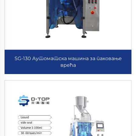
SG-130 Аутоматска машина за паковање
врећа