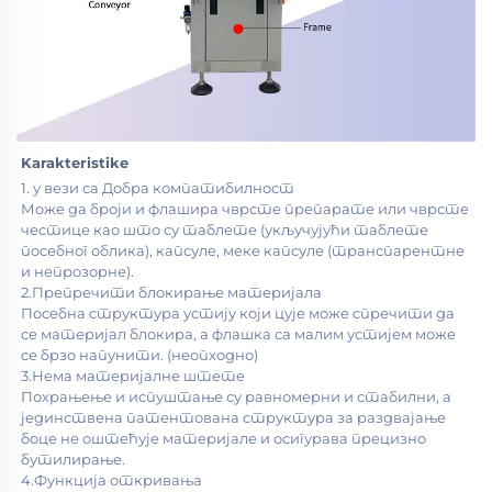
Karakteristike 
1. у вези са Добра компатибилност 
Може да броји и флашира чврсте препарате или чврсте 
честице као што су таблете (укључујући таблете 
посебног облика), капсуле, меке капсуле (транспарентне 
и непрозорне). 
2.Препречити блокирање материјала 
Посебна структура устију који цује може спречити да 
се материјал блокира, а флашка са малим устијем може 
се брзо напунити. (неопходно) 
3.Нема материјалне штете 
Похрањење и испуштање су равномерни и стабилни, а 
јединствена патентована структура за раздвајање 
боце не оштећује материјале и осигурава прецизно 
бутилирање. 
4.Функција откривања 