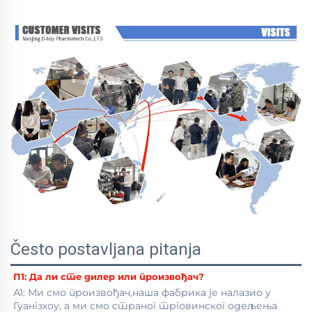
Često postavljana pitanja
П1: 
Да ли сте дилер или произвођач? 
А1: Ми смо произвођач,наша фабрика је налазио у 
Гуангзхоу, а ми смо страног трговинског одељења 