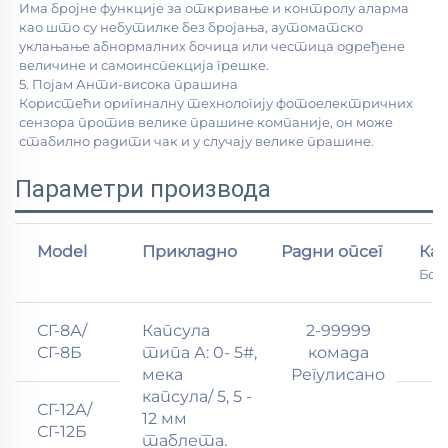
Има бројне функције за откривање и контролу аларма 
као што су небутилке без бројања, аутоматско 
уклањање абнормалних бочица или честица одређене 
величине и самоинспекција грешке. 
5. Појам Анти-висока прашина 
Користећи оригиналну технологију фотоелектричних 
сензора против велике прашине компаније, он може 
стабилно радити чак и у случају велике прашине. 
Параметри производа
Model
Прикладно
Радни опсег
Ка
Боц
СГ-8А/
Капсула
2-99999
СГ-8Б
типа А: 0- 5#,
комада
мека
Регулисано
капсула/ 5, 5 -
СГ-12А/
12 мм
СГ-12Б
таблета.