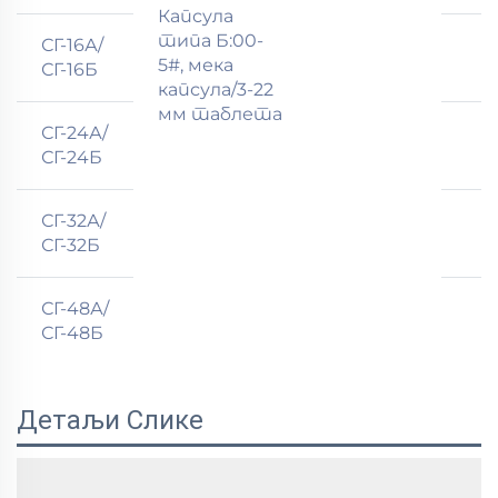
Капсула
типа Б:00-
СГ-16А/
5#, мека
СГ-16Б
капсула/3-22
мм таблета
СГ-24А/
СГ-24Б
СГ-32А/
СГ-32Б
СГ-48А/
СГ-48Б
Детаљи Слике