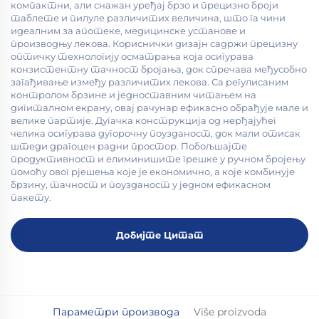
компактни, али снажан уређај брзо и прецизно броји
таблете и пилуле различитих величина, што га чини
идеалним за апотеке, медицинске установе и
производњу лекова. Кориснички дизајн садржи прецизну
оптичку технологију осматрања која осигурава
конзистентну тачност бројања, док спречава међусобно
загађивање између различитих лекова. Са регулисаним
контролом брзине и једноставним читањем на
дигиталном екрану, овај рачунар ефикасно обрађује мале и
велике партије. Дугачка конструкција од нерђајућег
челика осигурава дугорочну поузданост, док мали отисак
штеди драгоцен радни простор. Побољшајте
продуктивност и елиминишите грешке у ручном бројењу
помоћу овог рјешења које је економично, а које комбинује
брзину, тачност и поузданост у једном ефикасном
пакету.
Добијте Цитат
Параметри производа
Više proizvoda