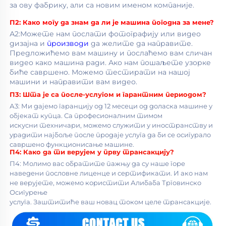
за ову фабрику, али са новим именом компаније. 
П2: Како могу да знам да ли је машина погодна за мене? 
А2:Можете нам послати фотографију или видео 
дизајна и 
производи 
да желите да направите. 
Предложићемо вам машину и послаћемо вам сличан 
видео како машина ради. Ако нам пошаљете узорке 
биће савршено. Можемо тестирати на нашој 
машини и направити вам видео. 
П3: 
Шта је са после-услугом и гарантним периодом? 
А3: Ми дајемо гаранцију од 12 месеци од доласка машине у 
објекат купца. Са професионалним тимом 
искусни техничари, можемо служити у иностранству и 
урадити најбоље после продаје услуга да би се осигурало 
савршено функционисање машине. 
П4: 
Како да ти верујем у прву трансакцију? 
П4: Молимо вас обратите пажњу да су наше горе 
наведени пословне лиценце и сертификати. И ако нам 
не верујете, можемо користити Алибаба Трговинско 
Осигурење 
услуга. Заштитиће ваш новац током целе трансакције. 