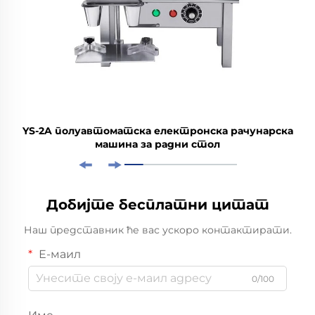
YS-2A полуавтоматска електронска рачунарска
машина за радни стол
Добијте бесплатни цитат
Наш представник ће вас ускоро контактирати.
Е-маил
0/100