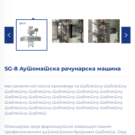
SG-8 Аутоматска рачунарска машина
ево привлачног описа производа за таблетну таблетну
таблетну таблетну таблетну таблетну таблетну
таблетну таблетну таблетну таблетну таблетну
таблетну таблетну таблетну таблетну таблетну
таблетну таблетну таблетну таблетну таблетну
таблетну таблет
Олакшајте своје фармацеутске операције нашим
професионалним аутоматским бројењем таблета. Овај