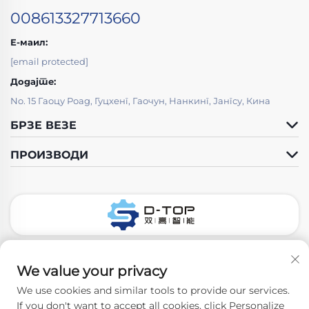
008613327713660
Е-маил:
[email protected]
Додајте:
No. 15 Гаоцу Роад, Гуцхенг, Гаочун, Нанкинг, Јангсу, Кина
БРЗЕ ВЕЗЕ
ПРОИЗВОДИ
Следите нас
We value your privacy
We use cookies and similar tools to provide our services.
If you don't want to accept all cookies, click Personalize
Ауторско право © 2026 Нанкинг Д-Топ Фарматх Цо, Лтд.