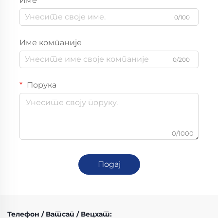
Име
0/100
Име компаније
0/200
Порука
0/1000
Подај
Телефон / Ватсап / Вецхат: