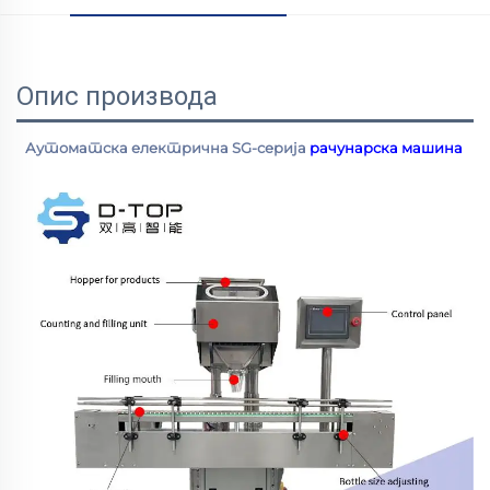
Опис производа
Аутоматска електрична SG-серија 
рачунарска машина 