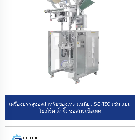
เครื่องบรรจุซองสำหรับของเหลวเหนียว SG-130 เช่น แยม
โยเกิร์ต น้ำผึ้ง ซอสมะเขือเทศ