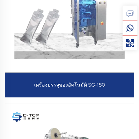
เครื่องบรรจุซองอัตโนมัติ SG-180