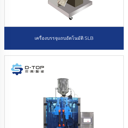
เครื่องบรรจุแถบอัตโนมัติ SLB