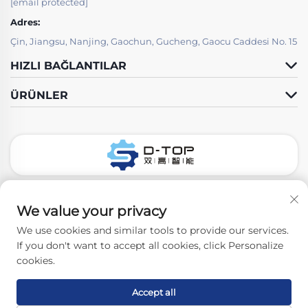
[email protected]
Adres:
Çin, Jiangsu, Nanjing, Gaochun, Gucheng, Gaocu Caddesi No. 15
HIZLI BAĞLANTILAR
ÜRÜNLER
Bizi Takip Edin
We value your privacy
We use cookies and similar tools to provide our services.
If you don't want to accept all cookies, click Personalize
Telif hakkı © 2026 Nanjing D-Top Pharmatech Co.,Ltd. Tüm
cookies.
hakları saklıdır. -
Gizlilik Politikası
Accept all