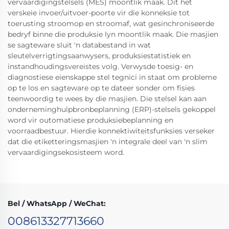
vervaardigingstelsels (MES) moontlik maak. Dit het
verskeie invoer/uitvoer-poorte vir die konneksie tot
toerusting stroomop en stroomaf, wat gesinchroniseerde
bedryf binne die produksie lyn moontlik maak. Die masjien
se sagteware sluit 'n databestand in wat
sleutelverrigtingsaanwysers, produksiestatistiek en
instandhoudingsvereistes volg. Verwysde toesig- en
diagnostiese eienskappe stel tegnici in staat om probleme
op te los en sagteware op te dateer sonder om fisies
teenwoordig te wees by die masjien. Die stelsel kan aan
onderneminghulpbronbeplanning (ERP)-stelsels gekoppel
word vir outomatiese produksiebeplanning en
voorraadbestuur. Hierdie konnektiwiteitsfunksies verseker
dat die etiketteringsmasjien 'n integrale deel van 'n slim
vervaardigingsekosisteem word.
Bel / WhatsApp / WeChat:
008613327713660