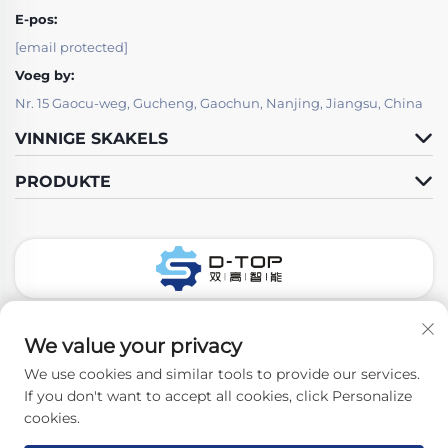
E-pos:
[email protected]
Voeg by:
Nr. 15 Gaocu-weg, Gucheng, Gaochun, Nanjing, Jiangsu, China
VINNIGE SKAKELS
PRODUKTE
Volg Ons
We value your privacy
We use cookies and similar tools to provide our services.
If you don't want to accept all cookies, click Personalize
Kopiereg © 2026 Nanjing D-Top Pharmatech Co., Ltd. Alle regte
cookies.
voorbehou. -
Privatheidbeleid