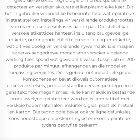
gevorderde sensortegnologie om produkposisie te
detecteer en verseker akkurate etiketplasing elke keer. Dit
het 'n gebruikersvriendelike beheerinterface wat operateurs
in staat stel om instellings vir verskillende produkgroottes,
vorms en etiketspesifikasies aan te pas. Die stelsel kan
verskeie etikettipes hanteer, insluitend drukgevoelige
etikette, omringende etikette en voor-en-agter-etikette,
wat dit veeldoelig vir verskillende nywe maak. Die masjien
se servo-aangedrewe meganisme verseker vloeiende
werking teen spoed wat gewoonlik wissel tussen 30 en 200
produkte per minuut, afhangende van die model en
toepassingsvereistes. Dit is gebou met industriele graad
komponente en bevat dikwels outomatiese
etiketvoerstelsels, produkafstandhouers en geïntegreerde
gehaltekontoelmeganismes. Hulle kan maklik in bestaande
produksyelyne geïntegreer word en is kompatibel met
verskeie houermaterialen, insluitend glas, plastiek, metaal
en karton. Die tegnologie bevat ook veiligheidsfunksies
soos noodstoppe en beskermingsisteme om operateurs
tydens bedryf te beskerm.