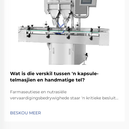
Wat is die verskil tussen 'n kapsule-
telmasjien en handmatige tel?
Farmaseutiese en nutrasiële
vervaardigingsbedrywighede staar 'n kritieke besluit
in die gesig wanneer hulle tussen geoutomatiseerde
en handmatige telmetodes vir kapsuleverwerking
BESKOU MEER
moet kies. Die keuse tussen 'n kapsule-telmasjien en
handmatige telling het 'n beduidende impak...