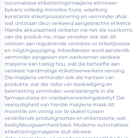
outomatiese etiketteringsmasjiene elimineer
bykans volledig menslike foute, waarborg
konstante etiketposisionering en verminder afval
wat ontstaan deur verkeerd aangebrachte etikette.
Hierdie akkuraatheid verbeter nie net die voorkoms
van die produk nie, maar verseker ook dat dit
voldoen aan regulerende vereistes vir etiketposisie
en inligtingwysiging. Arbeidskoste word aansienlik
verminder aangesien een werknemer verskeie
masjiene kan toesig hou, wat die behoefte aan
verskeie handmatige etiketteerwerkers vervang.
Die masjiene verminder ook die hanteer van
produkte, wat die risiko van beskadiging en
besmetting verminder, veral belangrik in die
farmaseutiese en voedselverwerkingsbedryf. Die
veelsydigheid van hierdie masjiene maak dit
moontlik om vinnig oor te skakel tussen
verskillende produkgroottes en etiketsoorte, wat
bedryfsbuigsaamheid bied. Moderne outomatiese
etiketteringsmasjiene sluit dikwels