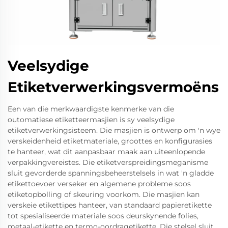
Veelsydige
Etiketverwerkingsvermoëns
Een van die merkwaardigste kenmerke van die
outomatiese etiketteermasjien is sy veelsydige
etiketverwerkingsisteem. Die masjien is ontwerp om 'n wye
verskeidenheid etiketmateriale, groottes en konfigurasies
te hanteer, wat dit aanpasbaar maak aan uiteenlopende
verpakkingvereistes. Die etiketverspreidingsmeganisme
sluit gevorderde spanningsbeheerstelsels in wat 'n gladde
etikettoevoer verseker en algemene probleme soos
etiketopbolling of skeuring voorkom. Die masjien kan
verskeie etikettipes hanteer, van standaard papieretikette
tot spesialiseerde materiale soos deurskynende folies,
metaal-etikette en termo-oordragetikette. Die stelsel sluit