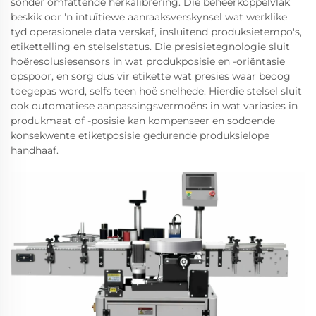
sonder omfattende herkalibrering. Die beheerkoppelvlak
beskik oor 'n intuïtiewe aanraaksverskynsel wat werklike
tyd operasionele data verskaf, insluitend produksietempo's,
etikettelling en stelselstatus. Die presisietegnologie sluit
hoëresolusiesensors in wat produkposisie en -oriëntasie
opspoor, en sorg dus vir etikette wat presies waar beoog
toegepas word, selfs teen hoë snelhede. Hierdie stelsel sluit
ook outomatiese aanpassingsvermoëns in wat variasies in
produkmaat of -posisie kan kompenseer en sodoende
konsekwente etiketposisie gedurende produksielope
handhaaf.