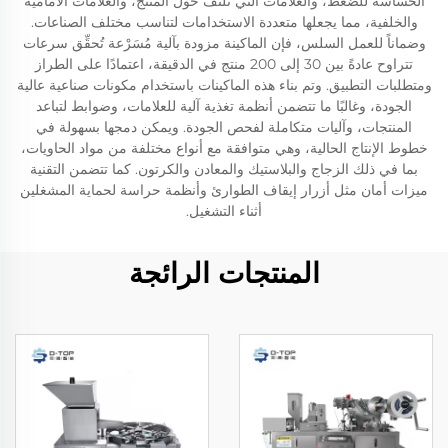
الحساسة للضغط، والعلامات التي تلتف حول المنتج، والعلامات الأمامية
والخلفية، مما يجعلها متعددة الاستخدامات لتناسب مختلف الصناعات.
وضماناً للعمل السلس، فإن الماكينة مزودة بآلية مُسَرْعة تُحقِّق سرعات
تتراوح عادةً بين 30 إلى 200 منتج في الدقيقة، اعتمادًا على الطراز
ومتطلبات التطبيق. وتم بناء هذه الماكينات باستخدام مكونات صناعية عالية
الجودة، وغالبًا ما تتضمن أنظمة تغذية آلية للعلامات، وضوابط لتباعد
المنتجات، وآليات متكاملة لفحص الجودة. ويمكن دمجها بسهولة في
خطوط الإنتاج الحالية، وهي متوافقة مع أنواع مختلفة من مواد الحاويات،
بما في ذلك الزجاج والبلاستيك والمعادن والكرتون. كما تتضمن التقنية
ميزات أمان مثل أزرار إيقاف الطوارئ وأنظمة حراسة لحماية المشغلين
أثناء التشغيل.
المنتجات الرائجة