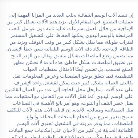
إن تنفيذ آلات الوسم التلقائية يجلب العديد من المزايا المهمة إلى
عمليات التصنيع. في المقام الأول، تزيد هذه الآلات بشكل كبير من
الإنتاجية من خلال العمل بسرعات عالية ثابتة دون عوامل التعب
المرتبطة بالوسم اليدوي. يمكنها الحفاظ على التشغيل المستمر
لفترات طويلة، مما يقلل بشكل كبير من وقت التوقف ويزيد من
الطاقة الإنتاجية. تكاد دقة آلات الوسم التلقائية تلغي خطأ الإنسان،
مما يضمن وضع الملصقات بشكل متسق ويقلل من الهدر الناتج
عن تطبيق الملصقات بشكل خاطئ. هذه الدقة لا تحسّن مظهر
المنتج فحسب، بل تضمن أيضًا الامتثال لمتطلبات الجهات
التنظيمية فيما يتعلق بوضع الملصقات وعرض المعلومات. تقل
تكاليف العمالة بشكل كبير حيث يمكن لمُشغل واحد الإشراف
على عدة آلات، مما يحل محل الحاجة إلى عدد من العمال القائمين
على الوسم اليدوي. كما تقلل الآلات من التعامل مع المنتجات، مما
يقلل خطر التلف أو التلوث، وهو أمر بالغ الأهمية في الصناعات
مثل الصيدلانية ومعالجة الأغذية. إن قابلية آلات هذه الآلات للتكيّف
تسمح بتغيير سريع بين أحجام المنتجات المختلفة وأنواع
الملصقات، مما يوفر مرونة في التشغيل. تحتوي آلات الوسم
التلقائية الحديثة في كثير من الأحيان على إمكانيات جمع البيانات
والمراقبة، مما يمكّن من تتبع الإنتاج في الوقت الفعلي والتحكم