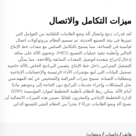
ميزات التكامل والاتصال
تُعد قدرات دمج واتصال آلة وضع العلامات التلقائية من العوامل التي
تميزها في بيئة التصنيع الحديثة. تم تصميم النظام ببروتوكولات اتصال
قياسية في الصناعة، مما يسمح بالتكامل السلس مع معدات خط الإنتاج
الحالي وأنظمة تنفيذ عمليات التصنيع (MES). وتحتوي الآلة على منافذ
إدخال/إخراج متعددة لتوصيل المعدات السابقة واللاحقة، مما يمكّن
التشغيل المتزامن داخل خط الإنتاج. يتضمن البرنامج الخاص بالآلة خاصية
تسجيل البيانات التي تُتبع مؤشرات الأداء الرئيسية والإحصائيات الإنتاجية
ومتطلبات الصيانة. تسمح ميزات المراقبة والتشخيص عن بُعد للمهندسين
بحل المشكلات وإجراء تحديثات البرامج دون الحاجة إلى وجودهم ماديًا
أمام الآلة. يمكن ربط النظام بأنظمة التخطيط لموارد المؤسسة (ERP)
لإدارة التخطيط الإنتاجي والمخزون تلقائيًا. تضمن هذه الميزات الاتصالية أن
تصبح آلة وضع العلامات جزءًا لا يتجزأ من النظام البيئي للتصنيع الذكي.
هاتف / واتساب / ويتشات: