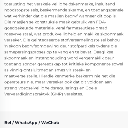
toerusting het verskeie veiligheidskenmerke, insluitend
noodstopstelsels, beskermende skerme, en toegangspanele
wat verhinder dat die masjien bedryf wanneer dit oop is.
Die masjien se konstruksie maak gebruik van FDA-
goedgekeurde materiale, veral farmaseutiese graad
roesvrye staal, wat produkveiligheid en maklike skoonmaak
verseker. Die geïntegreerde stofversamelingstelsel behou
'n skoon bedryfsomgewing deur stofpartikels tydens die
samepersingsproses op te vang en te bevat. Daaglikse
skoonmaak en instandhouding word vergemaklik deur
toegang sonder gereedskap tot kritieke komponente sowel
as vinnig-ontsluitmeganismes vir steek- en
maatverselstelle. Hierdie kenmerke beskerm nie net die
operateurs nie, maar verseker ook dat dit voldoen aan
streng voedselveiligheidsregulerings en Goeie
Vervaardigingspraktyk (GMP) vereistes.
Bel / WhatsApp / WeChat: