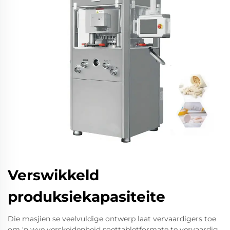
Verswikkeld
produksiekapasiteite
Die masjien se veelvuldige ontwerp laat vervaardigers toe
om 'n wye verskeidenheid soettabletformate te vervaardig