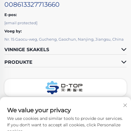
008613327713660
E-pos:
[email protected]
Voeg by:
Nr. 15 Gaocu-weg, Gucheng, Gaochun, Nanjing, Jiangsu, China
VINNIGE SKAKELS
PRODUKTE
Volg Ons
We value your privacy
We use cookies and similar tools to provide our services.
If you don't want to accept all cookies, click Personalize
Kopiereg © 2026 Nanjing D-Top Pharmatech Co., Ltd. Alle regte