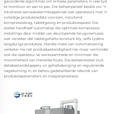
gevorderde algoritmes om kritieke parameters in real-tyd
te monitoor en aan te pas. Die beheerpaneel beskik oor 'n
intuïtiewe aanraakskermkoppelvlak wat operateurs met 'n
volledige produksiedata voorsien, insluitend
kompressiekrag, tabletgewig en produksiespoed. Die
stelsel handhaaf outomaties die optimale kompressie-
instellings deur middel van deurlopende terugvoerlusse,
wat verseker dat tabletgehalte konstant bly, selfs tydens
langdurige produksie. Hierdie mate van outomatisering
verbeter nie net produkbestendigheid nie, maar verminder
ook die operateur se werksaamhede en minimeer die
moontlikheid van menslike foute. Die beheerstelsel sluit
databestandstappery vir gehalteborging en regulerende
nagekoming in, en behou gedetailleerde rekords van
produksieparameters en masjienprestasie.