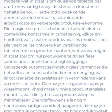
modelle wat in staat is om duisende tablette per
uur te vervaardig terwyl dit steeds 'n konstante
gehalte behou. Hierdie indrukwekkende
deurstelvermoë vertaal na verminderde
arbeidskoste en verbeterde produksie-ekonomie.
Die masjien se presisie beheerstelsel verseker 'n
opmerklike konstansie in tabletgewig, -dikte en -
hardheid, wat afval en produkvariasies minimaliseer.
Die veeldoelige ontwerp kan verskillende
tabletvorme en groottes hanteer, wat vervaardigers
in staat stel om hul produklyne te diversifieer
sonder addisionele toerustingbeleggings.
Gevorderde outomatiseringsfunksies verminder die
behoefte aan konstante bedienerinmenging, wat
lei tot laer arbeidsvereistes en 'n verminderde kans
op menslike foute. Die masjien se gereedskapvrye
wisselmoontlikheid maak vinnige produktransisies
moontlik, wat die tyd tussen produksielopies
minimaliseer. Energieffekwensie is nog 'n
noemenswaardige voordeel, aangesien die masjien
kragverbruik optimeer terwyl dit hoë produktiwiteit