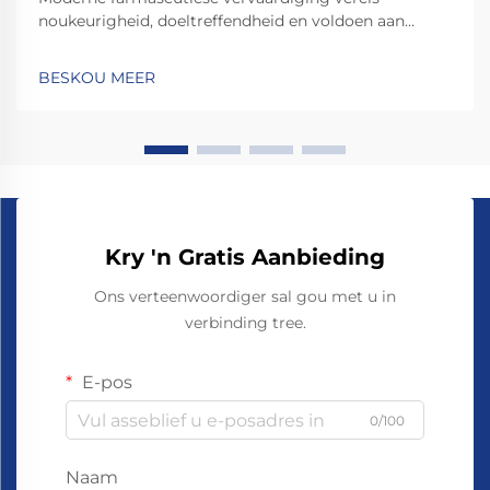
noukeurigheid, doeltreffendheid en voldoen aan
streng gehandhaafde gehalte-standaarde. Van die
kritieke toerusting wat akkurate dosis-telling en
BESKOU MEER
verpakking verseker, is die kapsule-telmasjien 'n
onmisbare...
Kry 'n Gratis Aanbieding
Ons verteenwoordiger sal gou met u in
verbinding tree.
E-pos
0/100
Naam