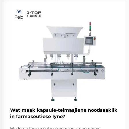
05
Feb
Wat maak kapsule-telmasjiene noodsaaklik
in farmaseutiese lyne?
Moderne farmaseutiese vervaardiging vereis