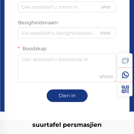
0/100
Besigheidsnaam
0/200
Boodskap
0/1000
Dien in
suurtafel persmasjien