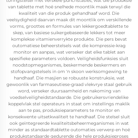
toringstelsel met verskeie punchstasies, wat die produksie
van tablette met hoë snelhede moontlik maak terwyl die
kwaliteit van die produk gehandhaaf word. Die
veelsydigheid daarvan maak dit moontlik om verskillende
vorms, groottes en formules van lekkergoedtablette te
skep, van basiese suikergebaseerde lekkers tot meer
komplekse vitamienverrykte produkte. Die pers bevat
outomatiese beheerstelsels wat die kompressie-krag
monitor en aanpas, wat verseker dat elke tablet aan
spesifieke parameters voldoen. Veiligheidsfunksies sluit
noodstopmeganismes, beskermende beskermers en
stofopvangstelsels in om 'n skoon werksomgewing te
handhaaf. Die masjien se robuuste konstruksie, wat
gewoonlik van farmaseutiese-graad vlekvrye staal gebruik
word, verseker duursaamheid en nakoming van
voedselveiligheidstandaarde. Die gebruikersvriendelike
koppelvlak stel operateurs in staat om instellings maklik
aan te pas, produksieparameters te monitor en
konsekwente uitsetkwaliteit te handhaaf. Die stelsel sluit
ook geïntegreerde kwaliteitsbeheermeganismes in wat
minder as standaardtablette outomaties verwerp en hoë
produkstandaarde gedurende die hele produksieproses