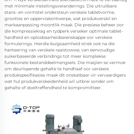
met minimale instellingsveranderings. Die uitruilbare
stans- en vormstel ondersteun verskeie tabletvorme,
groottes en oppervlakontwerpe, wat produkverskil en
markaanpassing moontlik maak. Die presiese beheer oor
die kompressiekrag en tydperk verseker optimale tablet-
hardheid en oplosbaarheidseienskappe oor verskeie
formulerings. Hierdie buigsaamheid strek ook na die
hanteering van verskeie raaistowwe, van eenvoudige
suikerbaseerde verbindings tot meer komplekse
funksionele bestanddeelmengsels. Die masjien se vermoë
om deurlopende gehalte te handhaaf oor verskeie
produkspesifikasies maak dit onskatbaar vir vervaardigers
wat hul produkverskeidenheid wil uitbrei sonder om
gehalte of doeltreffendheid te kompromitteer.