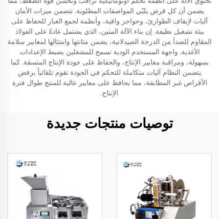
تحتوي الآلة على أنظمة تحكم أوتوماتيكية تراقب وتحسّن قوة الضغط، مما
يضمن أن كل قرص يلبّي المواصفات المطلوبة. تتضمن ميزات الأمان
آليات لإيقاف الطوارئ، وحواجز واقية، وأنظمة لجمع الغبار للحفاظ على
بيئة تشغيل نظيفة. إن بناء الآلة المتين، الذي يشتمل عادةً على الفولاذ
المقاوم للصدأ من الدرجة الصيدلانية، يضمن متانتها وامتثالها لمعايير سلامة
الأغذية. واجهة المستخدم الودية تسمح للمشغلين بضبط الإعدادات
بسهولة، ومراقبة معايير الإنتاج، والحفاظ على جودة الإنتاج المتسقة. كما
يتضمن النظام آليات متكاملة للتحكم في الجودة تقوم تلقائياً برفض
الأقراص غير المطابقة، مما يحافظ على معايير عالية للمنتج طوال فترة
الإنتاج.
توصيات منتجات جديدة