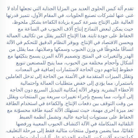
تقدم آلة كبس الحلوى العديد من المزايا الجذابة التي تجعلها أداة لا
غنى عنها لشركات تصنيع الحلويات. في المقام الأول، تتميز قدرتها
العالية على الإنتاج بسرعة كبيرة بزيادة الكفاءة بشكل ملحوظ،
حيث يمكن لبعض النماذج إنتاج آلاف الحبوب في الساعة مع
الحفاظ على جودة ثابتة. هذا الإنتاج الكبير يقلل من تكاليف العمالة
ويحسن الاقتصاد في الإنتاج. ويوفر النظام الدقيق للتحكم في الآلة
اتساقًا ملحوظًا في وزن الحبوب وسمكها وصلابتها، مما يقلل من
الهدر والتغيرات في المنتج. وتصميم الآلة المرن يسمح بتكيّفها مع
أشكال وأحجام مختلفة من الحبوب، مما يتيح للمصنعين تنويع
خطوط إنتاجهم دون الحاجة لاستثمارات إضافية في المعدات.
وتقلل الميزات المتقدمة في الأتمتة من الحاجة إلى تدخل العاملين
باستمرار، مما يؤدي إلى خفض متطلبات العمالة واحتمالية
الأخطاء البشرية. وتوفر الآلة إمكانية التبديل السريع دون الحاجة
إلى أدوات، مما يسمح بإجراء تغييرات سريعة بين المنتجات ويقلل
من وقت التوقف بين دفعات الإنتاج. والكفاءة في استخدام الطاقة
تعد ميزة أخرى مهمة، حيث تستهلك الآلة كمية طاقة محسوّنة مع
الحفاظ على مستويات إنتاجية عالية. وتشمل أنظمة الضبط
التلقائية المتكاملة في الآلة اكتشاف الحبوب المعيبة ورفضها
تلقائيًا، مما يضمن وصول منتجات مثالية فقط إلى مرحلة التغليف.
كما تحتوي آلات كبس الحلوى الحديثة على آليات أمان متطورة