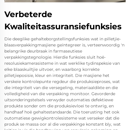
Verbeterde
Kwaliteitassuransiefunksies
Die deeglike gehalteborgstellingsfunksies wat in pilletjie-
blaasverpakkingmasjiene geïntegreer is, verteenwoordig 'n
belangrike deurbraak in farmaseutiese
verpakkingstegnologie. Hierdie funksies sluit hoë-
resolusiekamerasisteme in wat werklike tydinspeksie van
elke blaaskuiltjie uitvoer, en waarborg korrekte
pilletjieposisie, kleur en integriteit. Die masjiene het
verskeie kontrolepunte regdeur die produksieproses, wat
die integriteit van die versegeling, materiaaldikte en die
volledigheid van die verpakking monitoor. Gevorderde
uitsonderingstelsels verwyder outomaties defektiewe
produkte sonder om die produksievloei te ontwrig, en
handhaaf hoë gehaltestandaarde. Die toerusting het ook
outomatiese gewigkontrolesisteme wat verseker dat die
produk se massa oor al die verpakkinge konstant bly, wat