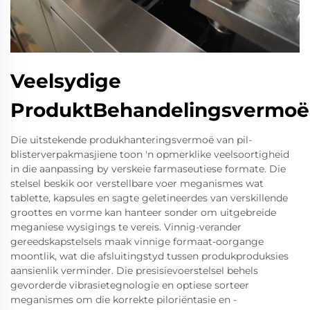
Veelsydige
ProduktBehandelingsvermoë
Die uitstekende produkhanteringsvermoë van pil-
blisterverpakmasjiene toon 'n opmerklike veelsoortigheid
in die aanpassing by verskeie farmaseutiese formate. Die
stelsel beskik oor verstellbare voer meganismes wat
tablette, kapsules en sagte geletineerdes van verskillende
groottes en vorme kan hanteer sonder om uitgebreide
meganiese wysigings te vereis. Vinnig-verander
gereedskapstelsels maak vinnige formaat-oorgange
moontlik, wat die afsluitingstyd tussen produkproduksies
aansienlik verminder. Die presisievoerstelsel behels
gevorderde vibrasietegnologie en optiese sorteer
meganismes om die korrekte piloriëntasie en -