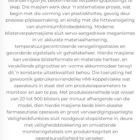
veranderingsvrye, beskermende verpakkingoplossings te
skep. Die masjien werk deur 'n sistematiese proses, wat
begin met die vorming van plastiekholtes, gevolg deur
presiese pilplaasmaking, en eindig met die hitteversigeling
van aluminiumfoliobedekking. Moderne
blisterverpakmasjiene sluit servo-aangedrewe meganismes
in vir akkurate materiaalhantering,
temperatuurgecontroleerde versigelingsstasies en
gevorderde sigstelsels vir gehaltebeheer. Hierdie masjiene
kan verskeie blisterformate en materiale hanteer, en
verskillende pilgroottes en -vorme akkommodeer terwyl
dit 'n konstante uitsetkwaliteit behou. Die toerusting het
gewoonlik gebruikersvriendelike HMI-koppelvlakke wat
operateurs in staat stel om produksieparameters te
monitoor en aan te pas. Met produksiesnelhede wat wissel
van 20 tot 900 blisters per minuut afhangende van die
model, dien hierdie masjiene beide klein-skaalse
farmaseutiese operasies en groot vervaardigingsaanlegte.
Veiligheidsfunksies sluit noodgeval-stopsisteme in, deure
met veiligheidsblokkering en omvattende
moniteringstelsels om produkintegriteit en
operateurveiligheid te verseker.