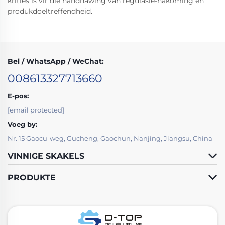
krities is vir die handhawing van regulasie-nakoming en
produkdoeltreffendheid.
Bel / WhatsApp / WeChat:
008613327713660
E-pos:
[email protected]
Voeg by:
Nr. 15 Gaocu-weg, Gucheng, Gaochun, Nanjing, Jiangsu, China
VINNIGE SKAKELS
PRODUKTE