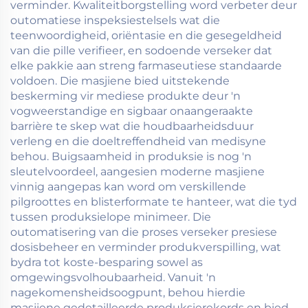
verminder. Kwaliteitborgstelling word verbeter deur
outomatiese inspeksiestelsels wat die
teenwoordigheid, oriëntasie en die gesegeldheid
van die pille verifieer, en sodoende verseker dat
elke pakkie aan streng farmaseutiese standaarde
voldoen. Die masjiene bied uitstekende
beskerming vir mediese produkte deur 'n
vogweerstandige en sigbaar onaangeraakte
barrière te skep wat die houdbaarheidsduur
verleng en die doeltreffendheid van medisyne
behou. Buigsaamheid in produksie is nog 'n
sleutelvoordeel, aangesien moderne masjiene
vinnig aangepas kan word om verskillende
pilgroottes en blisterformate te hanteer, wat die tyd
tussen produksielope minimeer. Die
outomatisering van die proses verseker presiese
dosisbeheer en verminder produkverspilling, wat
bydra tot koste-besparing sowel as
omgewingsvolhoubaarheid. Vanuit 'n
nagekomensheidsoogpunt, behou hierdie
masjiene gedetailleerde produksierekords en bied