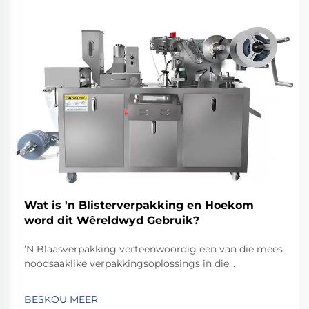
Wat is 'n Blisterverpakking en Hoekom
word dit Wêreldwyd Gebruik?
ʼN Blaasverpakking verteenwoordig een van die mees
noodsaaklike verpakkingsoplossings in die
farmaseutiese, verbruikersgoederes- en industriële
sektore. Hierdie innoverende verpakkingsmetode
BESKOU MEER
kombineer praktiesheid met beskerming, en bied