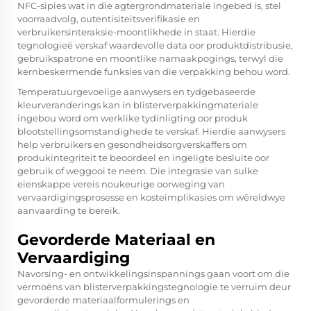
NFC-sipies wat in die agtergrondmateriale ingebed is, stel
voorraadvolg, outentisiteitsverifikasie en
verbruikersinteraksie-moontlikhede in staat. Hierdie
tegnologieë verskaf waardevolle data oor produktdistribusie,
gebruikspatrone en moontlike namaakpogings, terwyl die
kernbeskermende funksies van die verpakking behou word.
Temperatuurgevoelige aanwysers en tydgebaseerde
kleurveranderings kan in blisterverpakkingmateriale
ingebou word om werklike tydinligting oor produk
blootstellingsomstandighede te verskaf. Hierdie aanwysers
help verbruikers en gesondheidsorgverskaffers om
produkintegriteit te beoordeel en ingeligte besluite oor
gebruik of weggooi te neem. Die integrasie van sulke
eienskappe vereis noukeurige oorweging van
vervaardigingsprosesse en kosteimplikasies om wêreldwye
aanvaarding te bereik.
Gevorderde Materiaal en
Vervaardiging
Navorsing- en ontwikkelingsinspannings gaan voort om die
vermoëns van blisterverpakkingstegnologie te verruim deur
gevorderde materiaalformulerings en