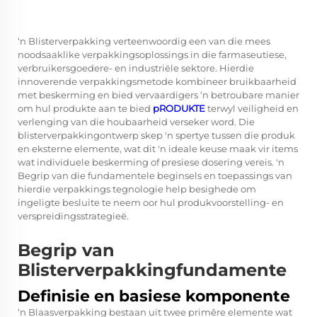
‘n Blisterverpakking verteenwoordig een van die mees
noodsaaklike verpakkingsoplossings in die farmaseutiese,
verbruikersgoedere- en industriële sektore. Hierdie
innoverende verpakkingsmetode kombineer bruikbaarheid
met beskerming en bied vervaardigers ‘n betroubare manier
om hul produkte aan te bied
pRODUKTE
terwyl veiligheid en
verlenging van die houbaarheid verseker word. Die
blisterverpakkingontwerp skep 'n spertye tussen die produk
en eksterne elemente, wat dit 'n ideale keuse maak vir items
wat individuele beskerming of presiese dosering vereis. 'n
Begrip van die fundamentele beginsels en toepassings van
hierdie verpakkings tegnologie help besighede om
ingeligte besluite te neem oor hul produkvoorstelling- en
verspreidingsstrategieë.
Begrip van
Blisterverpakkingfundamente
Definisie en basiese komponente
‘n Blaasverpakking bestaan uit twee primêre elemente wat