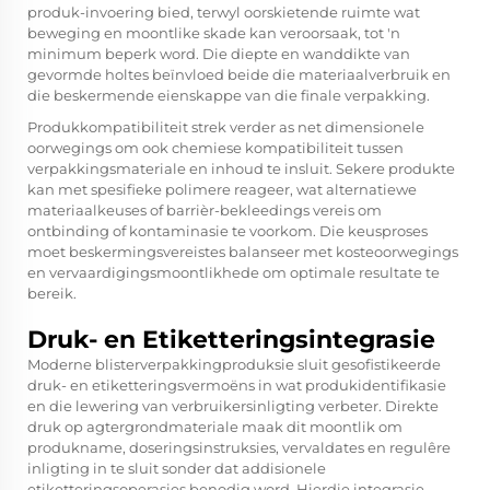
produk-invoering bied, terwyl oorskietende ruimte wat
beweging en moontlike skade kan veroorsaak, tot 'n
minimum beperk word. Die diepte en wanddikte van
gevormde holtes beïnvloed beide die materiaalverbruik en
die beskermende eienskappe van die finale verpakking.
Produkkompatibiliteit strek verder as net dimensionele
oorwegings om ook chemiese kompatibiliteit tussen
verpakkingsmateriale en inhoud te insluit. Sekere produkte
kan met spesifieke polimere reageer, wat alternatiewe
materiaalkeuses of barrièr-bekleedings vereis om
ontbinding of kontaminasie te voorkom. Die keusproses
moet beskermingsvereistes balanseer met kosteoorwegings
en vervaardigingsmoontlikhede om optimale resultate te
bereik.
Druk- en Etiketteringsintegrasie
Moderne blisterverpakkingproduksie sluit gesofistikeerde
druk- en etiketteringsvermoëns in wat produkidentifikasie
en die lewering van verbruikersinligting verbeter. Direkte
druk op agtergrondmateriale maak dit moontlik om
produkname, doseringsinstruksies, vervaldates en regulêre
inligting in te sluit sonder dat addisionele
etiketteringsoperasies benodig word. Hierdie integrasie