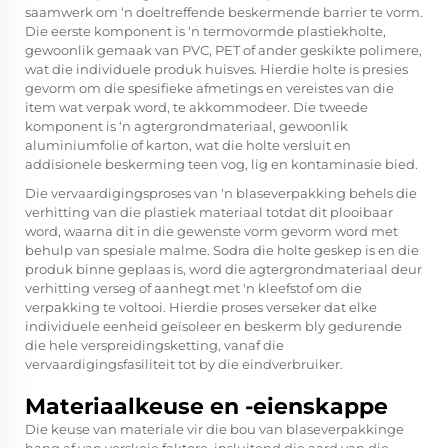
saamwerk om ‘n doeltreffende beskermende barrier te vorm.
Die eerste komponent is ‘n termovormde plastiekholte,
gewoonlik gemaak van PVC, PET of ander geskikte polimere,
wat die individuele produk huisves. Hierdie holte is presies
gevorm om die spesifieke afmetings en vereistes van die
item wat verpak word, te akkommodeer. Die tweede
komponent is ‘n agtergrondmateriaal, gewoonlik
aluminiumfolie of karton, wat die holte versluit en
addisionele beskerming teen vog, lig en kontaminasie bied.
Die vervaardigingsproses van 'n blaseverpakking behels die
verhitting van die plastiek materiaal totdat dit plooibaar
word, waarna dit in die gewenste vorm gevorm word met
behulp van spesiale malme. Sodra die holte geskep is en die
produk binne geplaas is, word die agtergrondmateriaal deur
verhitting verseg of aanhegt met 'n kleefstof om die
verpakking te voltooi. Hierdie proses verseker dat elke
individuele eenheid geïsoleer en beskerm bly gedurende
die hele verspreidingsketting, vanaf die
vervaardigingsfasiliteit tot by die eindverbruiker.
Materiaalkeuse en -eienskappe
Die keuse van materiale vir die bou van blaseverpakkinge