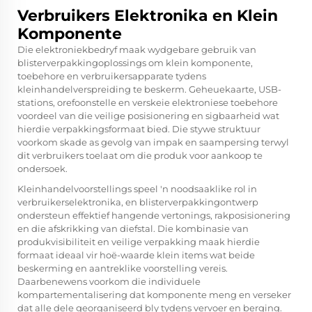
Verbruikers Elektronika en Klein
Komponente
Die elektroniekbedryf maak wydgebare gebruik van
blisterverpakkingoplossings om klein komponente,
toebehore en verbruikersapparate tydens
kleinhandelverspreiding te beskerm. Geheuekaarte, USB-
stations, orefoonstelle en verskeie elektroniese toebehore
voordeel van die veilige posisionering en sigbaarheid wat
hierdie verpakkingsformaat bied. Die stywe struktuur
voorkom skade as gevolg van impak en saampersing terwyl
dit verbruikers toelaat om die produk voor aankoop te
ondersoek.
Kleinhandelvoorstellings speel 'n noodsaaklike rol in
verbruikerselektronika, en blisterverpakkingontwerp
ondersteun effektief hangende vertonings, rakposisionering
en die afskrikking van diefstal. Die kombinasie van
produkvisibiliteit en veilige verpakking maak hierdie
formaat ideaal vir hoë-waarde klein items wat beide
beskerming en aantreklike voorstelling vereis.
Daarbenewens voorkom die individuele
kompartementalisering dat komponente meng en verseker
dat alle dele georganiseerd bly tydens vervoer en berging.