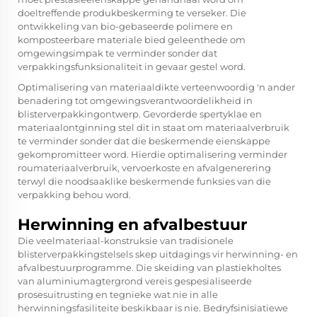
doeltreffende produkbeskerming te verseker. Die
ontwikkeling van bio-gebaseerde polimere en
komposteerbare materiale bied geleenthede om
omgewingsimpak te verminder sonder dat
verpakkingsfunksionaliteit in gevaar gestel word.
Optimalisering van materiaaldikte verteenwoordig 'n ander
benadering tot omgewingsverantwoordelikheid in
blisterverpakkingontwerp. Gevorderde spertyklae en
materiaalontginning stel dit in staat om materiaalverbruik
te verminder sonder dat die beskermende eienskappe
gekompromitteer word. Hierdie optimalisering verminder
roumateriaalverbruik, vervoerkoste en afvalgenerering
terwyl die noodsaaklike beskermende funksies van die
verpakking behou word.
Herwinning en afvalbestuur
Die veelmateriaal-konstruksie van tradisionele
blisterverpakkingstelsels skep uitdagings vir herwinning- en
afvalbestuurprogramme. Die skeiding van plastiekholtes
van aluminiumagtergrond vereis gespesialiseerde
prosesuitrusting en tegnieke wat nie in alle
herwinningsfasiliteite beskikbaar is nie. Bedryfsinisiatiewe