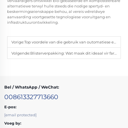
vervaardigers ontwikkel bio-gebaseerde en komposteerbare
alternatiewe terwyl hulle steeds die nodige spertyd- en
beskermingseienskappe behou, al vereis wêreldwye
aanvaarding voortgesette tegnologiese vooruitgang en
infrastruktuurontwikkeling.
Vorige:
Top voordele van die gebruik van outomatiese etiketteermasjiene in produksie
Volgende:
Blisterverpakking: Wat maak dit ideaal vir farmaseutiese gebruik?
Bel / WhatsApp / WeChat:
008613327713660
E-pos:
[email protected]
Voeg by: