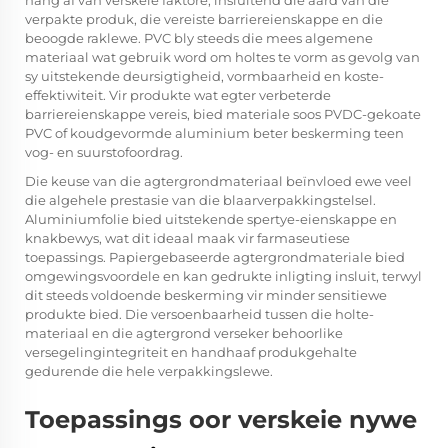
hang af van verskeie faktore, insluitend die aard van die
verpakte produk, die vereiste barriereienskappe en die
beoogde raklewe. PVC bly steeds die mees algemene
materiaal wat gebruik word om holtes te vorm as gevolg van
sy uitstekende deursigtigheid, vormbaarheid en koste-
effektiwiteit. Vir produkte wat egter verbeterde
barriereienskappe vereis, bied materiale soos PVDC-gekoate
PVC of koudgevormde aluminium beter beskerming teen
vog- en suurstofoordrag.
Die keuse van die agtergrondmateriaal beïnvloed ewe veel
die algehele prestasie van die blaarverpakkingstelsel.
Aluminiumfolie bied uitstekende spertye-eienskappe en
knakbewys, wat dit ideaal maak vir farmaseutiese
toepassings. Papiergebaseerde agtergrondmateriale bied
omgewingsvoordele en kan gedrukte inligting insluit, terwyl
dit steeds voldoende beskerming vir minder sensitiewe
produkte bied. Die versoenbaarheid tussen die holte-
materiaal en die agtergrond verseker behoorlike
versegelingintegriteit en handhaaf produkgehalte
gedurende die hele verpakkingslewe.
Toepassings oor verskeie nywe