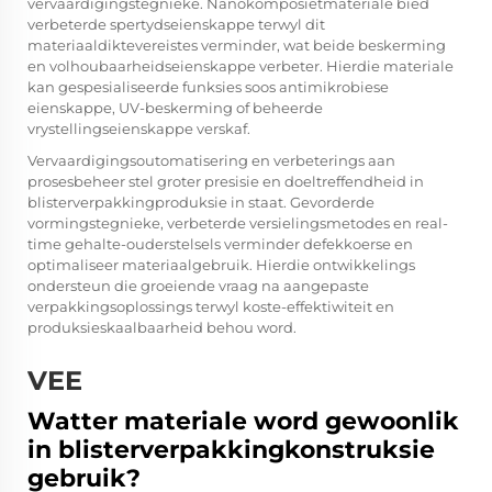
vervaardigingstegnieke. Nanokomposietmateriale bied
verbeterde spertydseienskappe terwyl dit
materiaaldiktevereistes verminder, wat beide beskerming
en volhoubaarheidseienskappe verbeter. Hierdie materiale
kan gespesialiseerde funksies soos antimikrobiese
eienskappe, UV-beskerming of beheerde
vrystellingseienskappe verskaf.
Vervaardigingsoutomatisering en verbeterings aan
prosesbeheer stel groter presisie en doeltreffendheid in
blisterverpakkingproduksie in staat. Gevorderde
vormingstegnieke, verbeterde versielingsmetodes en real-
time gehalte-ouderstelsels verminder defekkoerse en
optimaliseer materiaalgebruik. Hierdie ontwikkelings
ondersteun die groeiende vraag na aangepaste
verpakkingsoplossings terwyl koste-effektiwiteit en
produksieskaalbaarheid behou word.
VEE
Watter materiale word gewoonlik
in blisterverpakkingkonstruksie
gebruik?