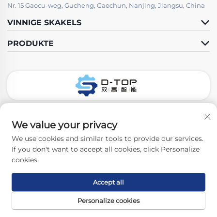
Nr. 15 Gaocu-weg, Gucheng, Gaochun, Nanjing, Jiangsu, China
VINNIGE SKAKELS
PRODUKTE
Volg Ons
We value your privacy
We use cookies and similar tools to provide our services.
If you don't want to accept all cookies, click Personalize
Kopiereg © 2026 Nanjing D-Top Pharmatech Co., Ltd. Alle regte
cookies.
voorbehou. -
Privatheidbeleid
Accept all
Personalize cookies
Tuisbladsy
PRODUKTE
Neem Vrylik Kontak
Boonste
Met Ons Op