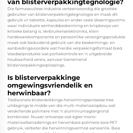
van blisterverpakkingtegnologie?
Die farmaseutiese industrie verteenwoordig die grootste
gebruiker van blisterverpakkingstegnologie en maak dit
gebruik vir tablette, kapsules en ander vaste doseringsvorms
waar individuele eenheidsbeskerming en knipbewys van
kritieke belang is. Verbruikerselektronika, klein
hardewarekomponente en persoonlike versorgingsprodukte
maak ook beduidend gebruik van die beskermings- en
aanbiedingsvoordele wat hierdie verpakkingsformaat bied.
Voedselprodukte wat portiekontrole en 'n uitgebreide
houbaarheid vereis, aanvaar toenemend
blisterverpakkingsoplossings.
Is blisterverpakkinge
omgewingsvriendelik en
herwinbaar?
Tradisionele blisterskikkings-herwinningsprosesse tree
uitdagings te midde van die multi-materiaalopbou wat
verskillende polimere met 'n aluminiumagtergrond
kombineer. Nuwer ontwerpe wat egter mono-
materiaalbenaderings en herwinbare polimere soos PET
gebruik, verbeter die herwinningsvermoë aansienlik. Baie