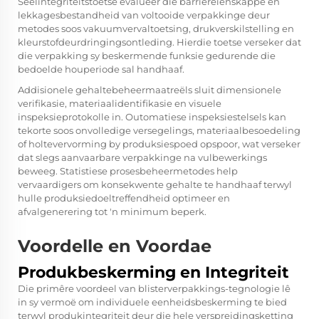
Seëlintegriteitstoetse evalueer die barriereienskappe en
lekkagesbestandheid van voltooide verpakkinge deur
metodes soos vakuumvervaltoetsing, drukverskilstelling en
kleurstofdeurdringingsontleding. Hierdie toetse verseker dat
die verpakking sy beskermende funksie gedurende die
bedoelde houperiode sal handhaaf.
Addisionele gehaltebeheermaatreëls sluit dimensionele
verifikasie, materiaalidentifikasie en visuele
inspeksieprotokolle in. Outomatiese inspeksiestelsels kan
tekorte soos onvolledige versegelings, materiaalbesoedeling
of holtevervorming by produksiespoed opspoor, wat verseker
dat slegs aanvaarbare verpakkinge na vulbewerkings
beweeg. Statistiese prosesbeheermetodes help
vervaardigers om konsekwente gehalte te handhaaf terwyl
hulle produksiedoeltreffendheid optimeer en
afvalgenerering tot 'n minimum beperk.
Voordelle en Voordae
Produkbeskerming en Integriteit
Die primêre voordeel van blisterverpakkings-tegnologie lê
in sy vermoë om individuele eenheidsbeskerming te bied
terwyl produkintegriteit deur die hele verspreidingsketting