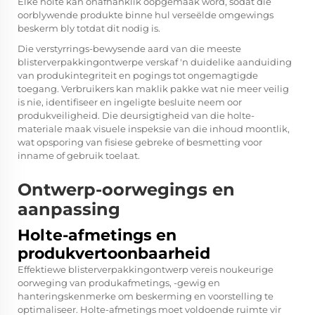
Elke holte kan onafhanklik oopgemaak word, sodat die
oorblywende produkte binne hul verseëlde omgewings
beskerm bly totdat dit nodig is.
Die verstyrrings-bewysende aard van die meeste
blisterverpakkingontwerpe verskaf 'n duidelike aanduiding
van produkintegriteit en pogings tot ongemagtigde
toegang. Verbruikers kan maklik pakke wat nie meer veilig
is nie, identifiseer en ingeligte besluite neem oor
produkveiligheid. Die deursigtigheid van die holte-
materiale maak visuele inspeksie van die inhoud moontlik,
wat opsporing van fisiese gebreke of besmetting voor
inname of gebruik toelaat.
Ontwerp-oorwegings en
aanpassing
Holte-afmetings en
produkvertoonbaarheid
Effektiewe blisterverpakkingontwerp vereis noukeurige
oorweging van produkafmetings, -gewig en
hanteringskenmerke om beskerming en voorstelling te
optimaliseer. Holte-afmetings moet voldoende ruimte vir