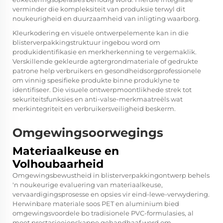
verminder die kompleksiteit van produksie terwyl dit
noukeurigheid en duurzaamheid van inligting waarborg.
Kleurkodering en visuele ontwerpelemente kan in die
blisterverpakkingstruktuur ingebou word om
produkidentifikasie en merkherkenning te vergemaklik.
Verskillende gekleurde agtergrondmateriale of gedrukte
patrone help verbruikers en gesondheidsorgprofessionele
om vinnig spesifieke produkte binne produklyne te
identifiseer. Die visuele ontwerpmoontlikhede strek tot
sekuriteitsfunksies en anti-valse-merkmaatreëls wat
merkintegriteit en verbruikersveiligheid beskerm.
Omgewingsoorwegings
Materiaalkeuse en
Volhoubaarheid
Omgewingsbewustheid in blisterverpakkingontwerp behels
'n noukeurige evaluering van materiaalkeuse,
vervaardigingsprosesse en opsies vir eind-lewe-verwydering.
Herwinbare materiale soos PET en aluminium bied
omgewingsvoordele bo tradisionele PVC-formulasies, al
moet prestasieeienskappe gehandhaaf word om