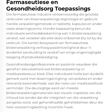
Farmaseutiese en
Gesondheidsorg Toepassings
Die farmaseutiese industrie verteenwoordig die grootste
verbruiker van blaarverpakkings-tegnologie en gebruik
hierdie verpakkingsmetode vir tablette, kapsules en ander
vaste doseringsvorms. Hierdie toepassing benut die
individuele eenheidsbeskerming wat 'n
blisterverpakking
verskaf, wat verseker dat elke dosis onbesmet bly tot by die
verbruik. Die kantel-bewysaard van farmaseutiese
blisterverpakking verhoog pasiëntveiligheid deur 'n
duidelike aanduiding te verskaf van enige ongemagtigde
toegang of produkbeskadiging.
Gesondheidsorgprofessionele en pasiënte waardeer die
gerief en akkuraatheid wat blisterverpakking vir
medikasiebestuur bied. Elke individuele holte kan duidelik
gemerk word met doseringsinligting, vervaldates en ander
relevante besonderhede, wat die risiko van medikasiefoute
verminder. Die deursigtige aard van meeste
blisterverpakkingsmateriale laat visuele inspeksie van die
inhoud toe sonder dat die integriteit van die verpakking
aangetas word, wat gehandhaafde gehaltebeheer deur die
hele voorsieningsketting moontlik maak.