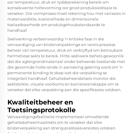
oor temperatuur, druk en tydsberekening bereik om
konsekwente holtevorming oor groot produksiedraaie te
verseker. Die vormproses moet rekening hou met variasies in
materiaaldikte, koelsnelhede en dimensionele
toelaatbaarhede om produkgehoubstandaarde te
handhaaf.
Seëlwerking verteenwoordig 'n kritieke fase in die
vervaardiging van blisterverpakkinge en vereis presiese
beheer van temperatuur, druk en verblyftyd om betroubare
hermetiese seëls te bereik. Hitte-seëlwerk behels gewoonlik
dat die agtergrondmateriaal onder beheerde toestande met
die gevormde holte rande in aanraking gebring word om 'n
permanente binding te skep wat die verpakking se
integriteit handhaaf. Gehaltebeheerstelsels monitor die
seëlsterkte, visuele voorkoms en barriereienskappe om te
verseker dat elke verpakking aan die spesifikasies voldoen.
Kwaliteitbeheer en
Toetsingsprotokolle
Vervaardigingsfasiliteite implementeer omvattende
gehaltebeheermaatreëls om te verseker dat elke
blisterverpakking aan streng prestasievereistes voldoen.