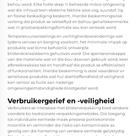
behou word. Elke holte skep 'n beheerde mikro-omgewing
wat die inhoud teen eksterne faktore soos vog, suurstof, lig
en fisiese beskadiging beskerm. Hierdie beskermingsvlak
verleng die produk se rakleeftyd en behou gehaltekenmerke
wat in grootverpakkingsformate sou kon verswak word.
Temperatuurswisselings en vochtigheidsveranderings wat
tydens vervoer en berging voorkom, het minimale impak op
produkte wat binne behoorlik ontwerpte
blisterskiklasisteems gehuisves word. Die sperrseienskappe
van die materiale wat vir die bou daarvan gebruik word, keer
afbreekreaksies teë en handhaaf die produk se effektiwiteit
of funksionaliteit. Hierdie beskerming is veral waardevol vir
sensitiewe produkte wat hul doeltreffendheid of veiligheid
kan verloor as hulle aan nadelige
omgewingsomstandighede blootgestel word.
Verbruikergerief en -veiligheid
Verbruikers se interaksie met blisterverpakking bied verskeie
voordele bo tradisionele verpakkingsmetodes. Die toegang
tot individuele eenhede maak presiese portiekontrole
moontlik en verminder die risiko van kontaminasie as
gevolg van die hantering van verskeie eenhede gelyktydig.