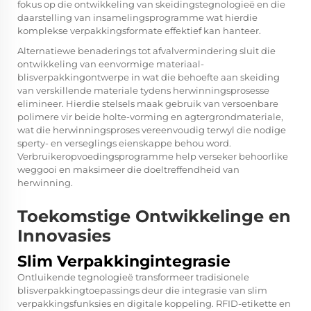
fokus op die ontwikkeling van skeidingstegnologieë en die
daarstelling van insamelingsprogramme wat hierdie
komplekse verpakkingsformate effektief kan hanteer.
Alternatiewe benaderings tot afvalvermindering sluit die
ontwikkeling van eenvormige materiaal-
blisverpakkingontwerpe in wat die behoefte aan skeiding
van verskillende materiale tydens herwinningsprosesse
elimineer. Hierdie stelsels maak gebruik van versoenbare
polimere vir beide holte-vorming en agtergrondmateriale,
wat die herwinningsproses vereenvoudig terwyl die nodige
sperty- en verseglings eienskappe behou word.
Verbruikeropvoedingsprogramme help verseker behoorlike
weggooi en maksimeer die doeltreffendheid van
herwinning.
Toekomstige Ontwikkelinge en
Innovasies
Slim Verpakkingintegrasie
Ontluikende tegnologieë transformeer tradisionele
blisverpakkingtoepassings deur die integrasie van slim
verpakkingsfunksies en digitale koppeling. RFID-etikette en