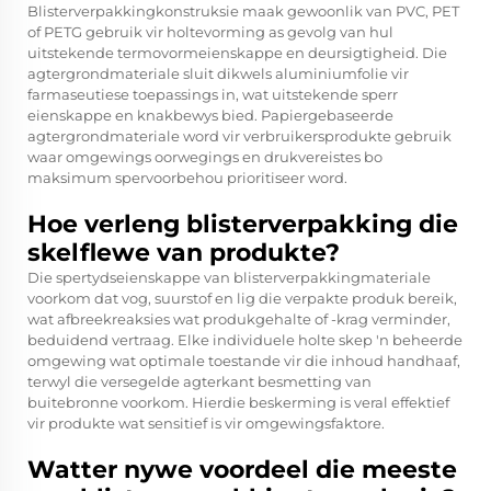
Blisterverpakkingkonstruksie maak gewoonlik van PVC, PET
of PETG gebruik vir holtevorming as gevolg van hul
uitstekende termovormeienskappe en deursigtigheid. Die
agtergrondmateriale sluit dikwels aluminiumfolie vir
farmaseutiese toepassings in, wat uitstekende sperr
eienskappe en knakbewys bied. Papiergebaseerde
agtergrondmateriale word vir verbruikersprodukte gebruik
waar omgewings oorwegings en drukvereistes bo
maksimum spervoorbehou prioritiseer word.
Hoe verleng blisterverpakking die
skelflewe van produkte?
Die spertydseienskappe van blisterverpakkingmateriale
voorkom dat vog, suurstof en lig die verpakte produk bereik,
wat afbreekreaksies wat produkgehalte of -krag verminder,
beduidend vertraag. Elke individuele holte skep 'n beheerde
omgewing wat optimale toestande vir die inhoud handhaaf,
terwyl die versegelde agterkant besmetting van
buitebronne voorkom. Hierdie beskerming is veral effektief
vir produkte wat sensitief is vir omgewingsfaktore.
Watter nywe voordeel die meeste