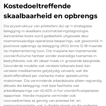
Kostedoeltreffende
skaalbaarheid en opbrengs
Die prysstruktuur van pilletellers dui op 'n strategiese
belegging in skaalbare outomatiseringstegnologie.
Aanvanklike koste word gedeeltelik uitgeweek deur
noemenswaardige operatiewe besparings, wat gewoonlik 'n
positiewe opbrengs op belegging (ROI) binne 12-18 maande
na implementering toon. Die masjiene kan toenemende
voorskrifvolume hanteer sonder eweredige toenames in
bedryfskoste, wat dit ideaal maak vir groeiende besighede.
Gevorderde modelle wat verskeie telkanale bied, kan
verskeie medikamente gelyktydig verwerk, wat die
doeltreffendheid per vierkante meter apteekruimte
maksimeer. Die verminderde arbeidskoste alleen regverdig
dikwels die belegging, met baie fasiliteite wat
arbeidbesparings van 40-60% in hul voorskrifvuloperasies
rapporteer. Hierdie masjiene verminder ook
voorraadverliese as gevolg van presiese tel- en
naspoorkapasiteite, wat 'n direkte impak op die onderste