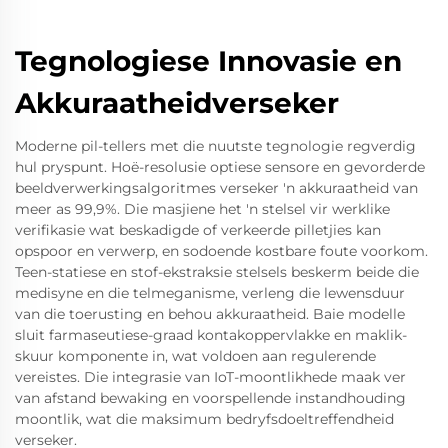
Tegnologiese Innovasie en
Akkuraatheidverseker
Moderne pil-tellers met die nuutste tegnologie regverdig
hul pryspunt. Hoë-resolusie optiese sensore en gevorderde
beeldverwerkingsalgoritmes verseker 'n akkuraatheid van
meer as 99,9%. Die masjiene het 'n stelsel vir werklike
verifikasie wat beskadigde of verkeerde pilletjies kan
opspoor en verwerp, en sodoende kostbare foute voorkom.
Teen-statiese en stof-ekstraksie stelsels beskerm beide die
medisyne en die telmeganisme, verleng die lewensduur
van die toerusting en behou akkuraatheid. Baie modelle
sluit farmaseutiese-graad kontakoppervlakke en maklik-
skuur komponente in, wat voldoen aan regulerende
vereistes. Die integrasie van IoT-moontlikhede maak ver
van afstand bewaking en voorspellende instandhouding
moontlik, wat die maksimum bedryfsdoeltreffendheid
verseker.