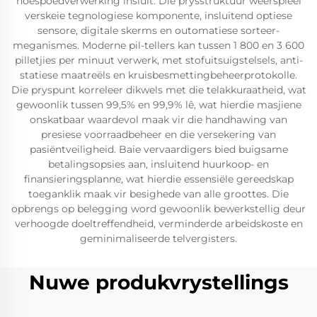
hoëspoedverwerking insluit. Die prysstruktuur weerspieël
verskeie tegnologiese komponente, insluitend optiese
sensore, digitale skerms en outomatiese sorteer-
meganismes. Moderne pil-tellers kan tussen 1 800 en 3 600
pilletjies per minuut verwerk, met stofuitsuigstelsels, anti-
statiese maatreëls en kruisbesmettingbeheerprotokolle.
Die pryspunt korreleer dikwels met die telakkuraatheid, wat
gewoonlik tussen 99,5% en 99,9% lê, wat hierdie masjiene
onskatbaar waardevol maak vir die handhawing van
presiese voorraadbeheer en die versekering van
pasiëntveiligheid. Baie vervaardigers bied buigsame
betalingsopsies aan, insluitend huurkoop- en
finansieringsplanne, wat hierdie essensiële gereedskap
toeganklik maak vir besighede van alle groottes. Die
opbrengs op belegging word gewoonlik bewerkstellig deur
verhoogde doeltreffendheid, verminderde arbeidskoste en
geminimaliseerde telvergisters.
Nuwe produkvrystellings