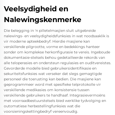
Veelsydigheid en
Nalewingskenmerke
Die belegging in 'n pilletelmasjien sluit uitgebreide
nalewings- en veelsydigheidsfunksies in wat noodsaaklik is
vir moderne apteekbedryf. Hierdie masjiene kan
verskillende pilgrootte, vorme en bedekkings hanteer
sonder om komplekse herkonfigurasie te vereis. Ingeboude
dokumentasie-stelsels behou gedetailleerde rekords van
alle teloperasies en ondersteun regulasies en ouditvereistes.
Gevorderde modelle bied gebruikersidentifikasie en
sekuriteitsfunksies wat verseker dat slegs gemagtigde
personeel die toerusting kan bedien. Die masjiene kan
geprogrammeer word met spesifieke telprotokolle vir
verskillende medikasies om konsistensie tussen
verskillende gebruikers te handhaaf. Integrasievermoëns
met voorraadbestuurstelsels bied werklike tydvolging en
outomatiese herbestellingfunksies wat die
voorsieningskettingbedryf vereenvoudig.