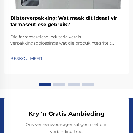
Blisterverpakking: Wat maak dit ideaal vir
farmaseutiese gebruik?
Die farmaseutiese industrie vereis
verpakkingsoplossings wat die produkintegriteit
beskerm terwyl pasiëntveiligheid en regulêre
nakoming verseker word. Van die verskeie
BESKOU MEER
verpakkingsopsies wat beskikbaar is, het
blisterverpakkingstegnologie na vore getree as die
goue standaard vir...
Kry 'n Gratis Aanbieding
Ons verteenwoordiger sal gou met u in
verbinding tree.