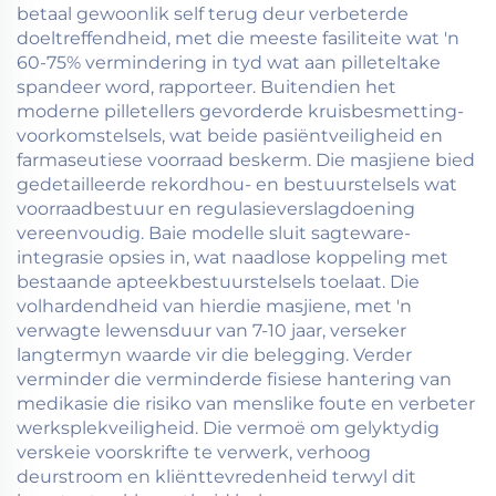
betaal gewoonlik self terug deur verbeterde
doeltreffendheid, met die meeste fasiliteite wat 'n
60-75% vermindering in tyd wat aan pilleteltake
spandeer word, rapporteer. Buitendien het
moderne pilletellers gevorderde kruisbesmetting-
voorkomstelsels, wat beide pasiëntveiligheid en
farmaseutiese voorraad beskerm. Die masjiene bied
gedetailleerde rekordhou- en bestuurstelsels wat
voorraadbestuur en regulasieverslagdoening
vereenvoudig. Baie modelle sluit sagteware-
integrasie opsies in, wat naadlose koppeling met
bestaande apteekbestuurstelsels toelaat. Die
volhardendheid van hierdie masjiene, met 'n
verwagte lewensduur van 7-10 jaar, verseker
langtermyn waarde vir die belegging. Verder
verminder die verminderde fisiese hantering van
medikasie die risiko van menslike foute en verbeter
werksplekveiligheid. Die vermoë om gelyktydig
verskeie voorskrifte te verwerk, verhoog
deurstroom en kliënttevredenheid terwyl dit