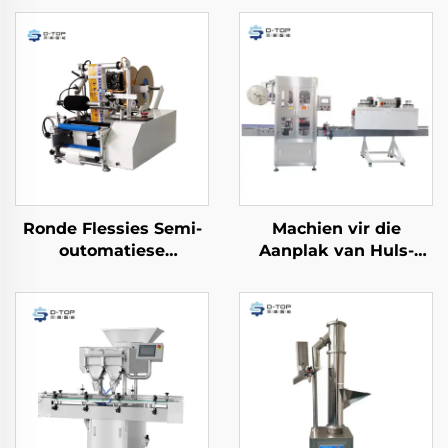
Ronde Flessies Semi-
Machien vir die
outomatiese
Aanplak van Huls-
Etiketteringsmasjien
etikette vir Effektiewe
Produkverpakking