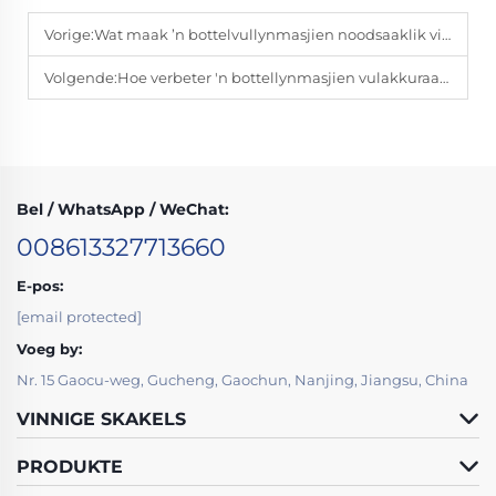
Vorige:
Wat maak ’n bottelvullynmasjien noodsaaklik vir drankproduksie?
Volgende:
Hoe verbeter 'n bottellynmasjien vulakkuraatheid?
Bel / WhatsApp / WeChat:
008613327713660
E-pos:
[email protected]
Voeg by:
Nr. 15 Gaocu-weg, Gucheng, Gaochun, Nanjing, Jiangsu, China
VINNIGE SKAKELS
PRODUKTE