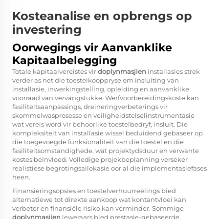
Kosteanalise en opbrengs op
investering
Oorwegings vir Aanvanklike
Kapitaalbelegging
Totale kapitaalvereistes vir
doplynmasjien
installasies strek
verder as net die toestelkooppryse om insluiting van
installasie, inwerkingstelling, opleiding en aanvanklike
voorraad van vervangstukke. Werfvoorbereidingskoste kan
fasiliteitsaanpassings, dreineringverbeterings vir
skommelwasprosesse en veiligheidstelselinstrumentasie
wat vereis word vir behoorlike toestelbedryf, insluit. Die
kompleksiteit van installasie wissel beduidend gebaseer op
die toegevoegde funksionaliteit van die toestel en die
fasiliteitsomstandighede, wat projektydsduur en verwante
kostes beïnvloed. Volledige projekbeplanning verseker
realistiese begrotingsallokasie oor al die implementasiefases
heen.
Finansieringsopsies en toestelverhuurreëlings bied
alternatiewe tot direkte aankoop wat kontantvloei kan
verbeter en finansiële risiko kan verminder. Sommige
doplynmasjien
leweraars bied prestasie-gebaseerde