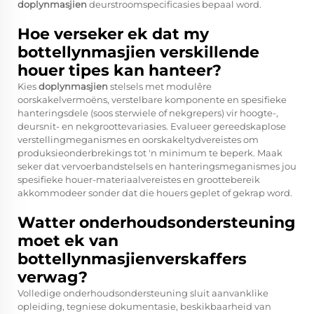
doplynmasjien
deurstroomspecificasies bepaal word.
Hoe verseker ek dat my
bottellynmasjien verskillende
houer tipes kan hanteer?
Kies
doplynmasjien
stelsels met modulêre
oorskakelvermoëns, verstelbare komponente en spesifieke
hanteringsdele (soos sterwiele of nekgrepers) vir hoogte-,
deursnit- en nekgroottevariasies. Evalueer gereedskaplose
verstellingmeganismes en oorskakeltydvereistes om
produksieonderbrekings tot 'n minimum te beperk. Maak
seker dat vervoerbandstelsels en hanteringsmeganismes jou
spesifieke houer-materiaalvereistes en groottebereik
akkommodeer sonder dat die houers geplet of gekrap word.
Watter onderhoudsondersteuning
moet ek van
bottellynmasjienverskaffers
verwag?
Volledige onderhoudsondersteuning sluit aanvanklike
opleiding, tegniese dokumentasie, beskikbaarheid van