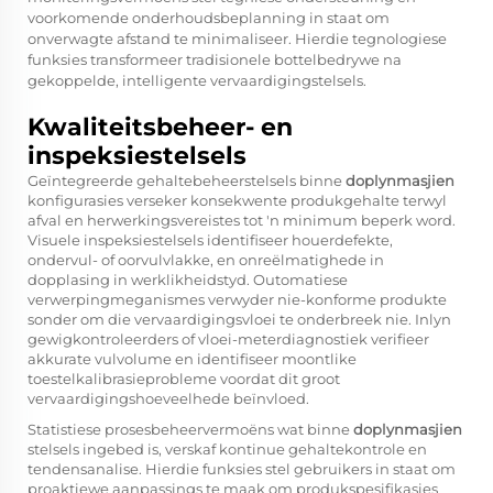
voorkomende onderhoudsbeplanning in staat om
onverwagte afstand te minimaliseer. Hierdie tegnologiese
funksies transformeer tradisionele bottelbedrywe na
gekoppelde, intelligente vervaardigingstelsels.
Kwaliteitsbeheer- en
inspeksiestelsels
Geïntegreerde gehaltebeheerstelsels binne
doplynmasjien
konfigurasies verseker konsekwente produkgehalte terwyl
afval en herwerkingsvereistes tot 'n minimum beperk word.
Visuele inspeksiestelsels identifiseer houerdefekte,
ondervul- of oorvulvlakke, en onreëlmatighede in
dopplasing in werklikheidstyd. Outomatiese
verwerpingmeganismes verwyder nie-konforme produkte
sonder om die vervaardigingsvloei te onderbreek nie. Inlyn
gewigkontroleerders of vloei-meterdiagnostiek verifieer
akkurate vulvolume en identifiseer moontlike
toestelkalibrasieprobleme voordat dit groot
vervaardigingshoeveelhede beïnvloed.
Statistiese prosesbeheervermoëns wat binne
doplynmasjien
stelsels ingebed is, verskaf kontinue gehaltekontrole en
tendensanalise. Hierdie funksies stel gebruikers in staat om
proaktiewe aanpassings te maak om produkspesifikasies