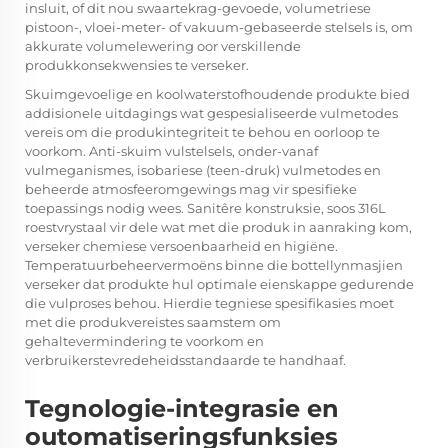
insluit, of dit nou swaartekrag-gevoede, volumetriese
pistoon-, vloei-meter- of vakuum-gebaseerde stelsels is, om
akkurate volumelewering oor verskillende
produkkonsekwensies te verseker.
Skuimgevoelige en koolwaterstofhoudende produkte bied
addisionele uitdagings wat gespesialiseerde vulmetodes
vereis om die produkintegriteit te behou en oorloop te
voorkom. Anti-skuim vulstelsels, onder-vanaf
vulmeganismes, isobariese (teen-druk) vulmetodes en
beheerde atmosfeeromgewings mag vir spesifieke
toepassings nodig wees. Sanitêre konstruksie, soos 316L
roestvrystaal vir dele wat met die produk in aanraking kom,
verseker chemiese versoenbaarheid en higiëne.
Temperatuurbeheervermoëns binne die bottellynmasjien
verseker dat produkte hul optimale eienskappe gedurende
die vulproses behou. Hierdie tegniese spesifikasies moet
met die produkvereistes saamstem om
gehaltevermindering te voorkom en
verbruikerstevredeheidsstandaarde te handhaaf.
Tegnologie-integrasie en
outomatiseringsfunksies