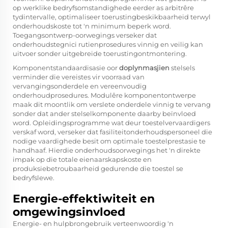
op werklike bedryfsomstandighede eerder as arbitrêre
tydintervalle, optimaliseer toerustingbeskikbaarheid terwyl
onderhoudskoste tot 'n minimum beperk word.
Toegangsontwerp-oorwegings verseker dat
onderhoudstegnici rutienprosedures vinnig en veilig kan
uitvoer sonder uitgebreide toerustingontmontering.
Komponentstandaardisasie oor
doplynmasjien
stelsels
verminder die vereistes vir voorraad van
vervangingsonderdele en vereenvoudig
onderhoudprosedures. Modulêre komponentontwerpe
maak dit moontlik om verslete onderdele vinnig te vervang
sonder dat ander stelselkomponente daarby beïnvloed
word. Opleidingsprogramme wat deur toestelvervaardigers
verskaf word, verseker dat fasiliteitonderhoudspersoneel die
nodige vaardighede besit om optimale toestelprestasie te
handhaaf. Hierdie onderhoudsoorwegings het 'n direkte
impak op die totale eienaarskapskoste en
produksiebetroubaarheid gedurende die toestel se
bedryfslewe.
Energie-effektiwiteit en
omgewingsinvloed
Energie- en hulpbrongebruik verteenwoordig 'n