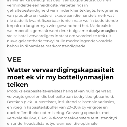
aanvanklike beleggings deur verhoogde deurstroom en
verminderde eenheidkoste. Verbeterings in
gehaltebestendigheid verminder kliënteklagte, terugname
van produkte en koste vir skade aan die handelsmerk wat
nie dadelik kwantifiseerbaar is nie, maar wel 'n beduidende
impak op langtermyn winsgewendheid het. Markreaksie
wat moontlik gemaak word deur buigsame
doplynmasjien
stelsels stel vervaardigers in staat om voordeel te trek uit
nuwe geleenthede terwyl hulle mededingende voordele
behou in dinamiese markomstandighede.
VEE
Watter vervaardigingskapasiteit
moet ek vir my bottellynmasjien
teiken
Produksiekapasiteitsvereistes hang af van huidige vraag,
verwagte groei en die behoefte aan bedryfsbuigbaarheid.
Bereken piek-uurvereistes, insluitend seisoenale variasies,
en voeg 'n kapasiteitsbuffer van 20–30% by vir groei en
doeltreffendheidsoptimisering. Oorweeg operasies met
verskeie skuiwe, CIP/SIP-skoonmaakvensters se stilstandtyd
en onderhoudstilstandtyd wanneer die optimale