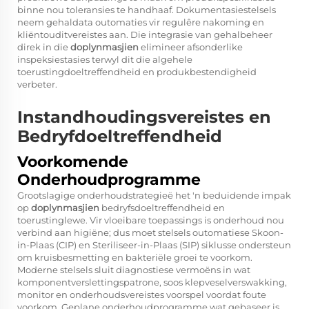
binne nou toleransies te handhaaf. Dokumentasiestelsels
neem gehaldata outomaties vir regulêre nakoming en
kliëntouditvereistes aan. Die integrasie van gehalbeheer
direk in die
doplynmasjien
elimineer afsonderlike
inspeksiestasies terwyl dit die algehele
toerustingdoeltreffendheid en produkbestendigheid
verbeter.
Instandhoudingsvereistes en
Bedryfdoeltreffendheid
Voorkomende
Onderhoudprogramme
Grootslagige onderhoudstrategieë het 'n beduidende impak
op
doplynmasjien
bedryfsdoeltreffendheid en
toerustinglewe. Vir vloeibare toepassings is onderhoud nou
verbind aan higiëne; dus moet stelsels outomatiese Skoon-
in-Plaas (CIP) en Steriliseer-in-Plaas (SIP) siklusse ondersteun
om kruisbesmetting en bakteriële groei te voorkom.
Moderne stelsels sluit diagnostiese vermoëns in wat
komponentverslettingspatrone, soos klepveselverswakking,
monitor en onderhoudsvereistes voorspel voordat foute
voorkom. Geplane onderhoudprogramme wat gebaseer is