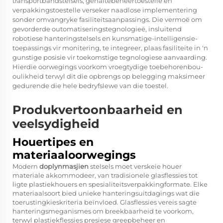
transportbandstelsels, gehaltebeheertoestelle en
verpakkingstoestelle verseker naadlose implementering
sonder omvangryke fasiliteitsaanpassings. Die vermoë om
gevorderde outomatiseringstegnologieë, insluitend
robotiese hanteringstelsels en kunsmatige-intelligensie-
toepassings vir monitering, te integreer, plaas fasiliteite in 'n
gunstige posisie vir toekomstige tegnologiese aanvaarding.
Hierdie oorwegings voorkom vroegtydige toebehorenbou-
oulikheid terwyl dit die opbrengs op belegging maksimeer
gedurende die hele bedryfslewe van die toestel.
Produkvertoonbaarheid en
veelsydigheid
Houertipes en
materiaaloorwegings
Modern
doplynmasjien
stelsels moet verskeie houer
materiale akkommodeer, van tradisionele glasflessies tot
ligte plastiekhouers en spesialiteitsverpakkingformate. Elke
materiaalsoort bied unieke hanteringsuitdagings wat die
toerustingkieskriteria beïnvloed. Glasflessies vereis sagte
hanteringsmeganismes om breekbaarheid te voorkom,
terwyl plastiekflessies presiese greepbeheer en