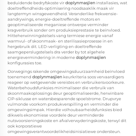
beduidende bedryfskoste vir
doplynmasjien
installasies, wat
doeltreffendheids-optimisering noodsaaklik maak vir
langtermyn winsgewendheid. Veranderlike frekwensie-
aandrywings, energie-doeltreffende motors en
geoptimaliseerde meganiese ontwerpe verminder
kragverbruik sonder om produksieprestasie te beïnvloed.
Hitteherwinningstelsels vang termiese energie vanaf
warmvul- of skoonmaak- en sterilisasieprosesse in en
hergebruik dit. LED-verligting en doeltreffende
saamgeperslugstelsels dra verder by tot algehele
energievermindering in moderne
doplynmasjien
konfigurasies toe.
Oorwegings rakende omgewingsduurzaamheid beïnvloed
toenemend
doplynmasjien
keurkriteria soos vervaardigers
reageer op wetgewende vereistes en verbruikersvoorkeure.
Waterbehoudsfunksies minimaliseer die verbruik van
skoonmaakoplossings deur geoptimaliseerde, herwinbare
CIP-siklusse en watersbesparende spoelstrome. Drupvrye
vulmonde voorkom produkverspilling en verminder die
omgewingsimpak. Hierdie volhoubaarheidsfunksies bied
dikwels ekonomiese voordele deur verminderde
nutsvoorsieningskoste en afvalverwyderingskoste, terwyl dit
ook korporatiewe
omgewingsverantwoordelikheidsinisiatiewe ondersteun.