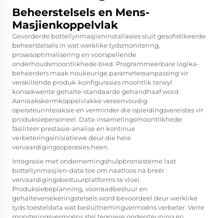
Beheerstelsels en Mens-
Masjienkoppelvlak
Gevorderde bottellynmasjieninstallasies sluit gesofistikeerde
beheerstelsels in wat werklike tydsmonitering,
prosesoptimalisering en voorspellende
onderhoudsmoontlikhede bied. Programmeerbare logika-
beheerders maak noukeurige parameteraanpassing vir
verskillende produk-konfigurasies moontlik terwyl
konsekwente gehalte-standaarde gehandhaaf word.
Aanraakskermkoppelvlakke vereenvoudig
operateurinteraksie en verminder die opleidingsvereistes vir
produksiepersoneel. Data-insamelingsmoontlikhede
fasiliteer prestasie-analise en kontinue
verbeteringsinisiatiewe deur die hele
vervaardigingsoperasies heen.
Integrasie met ondernemingshulpbronsisteme laat
bottellynmasjien-data toe om naatloos na breër
vervaardigingsbestuurplatforms te vloei.
Produksiebeplanning, voorraadbestuur en
gehalteversekeringstelsels word bevoordeel deur werklike
tyds toesteldata wat besluitnemingvermoëns verbeter. Verre
moniteringsvermoëns stel tegniese ondersteuning en