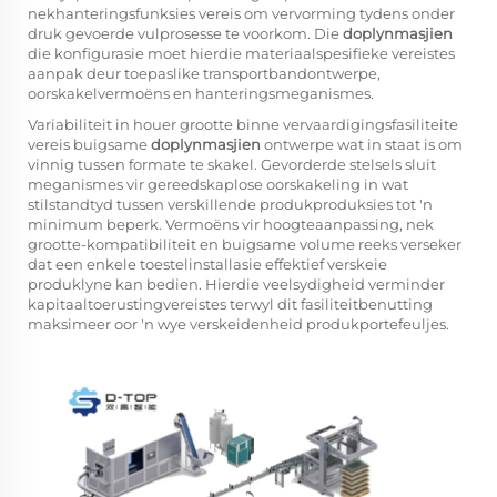
nekhanteringsfunksies vereis om vervorming tydens onder
druk gevoerde vulprosesse te voorkom. Die
doplynmasjien
die konfigurasie moet hierdie materiaalspesifieke vereistes
aanpak deur toepaslike transportbandontwerpe,
oorskakelvermoëns en hanteringsmeganismes.
Variabiliteit in houer grootte binne vervaardigingsfasiliteite
vereis buigsame
doplynmasjien
ontwerpe wat in staat is om
vinnig tussen formate te skakel. Gevorderde stelsels sluit
meganismes vir gereedskaplose oorskakeling in wat
stilstandtyd tussen verskillende produkproduksies tot 'n
minimum beperk. Vermoëns vir hoogteaanpassing, nek
grootte-kompatibiliteit en buigsame volume reeks verseker
dat een enkele toestelinstallasie effektief verskeie
produklyne kan bedien. Hierdie veelsydigheid verminder
kapitaaltoerustingvereistes terwyl dit fasiliteitbenutting
maksimeer oor 'n wye verskeidenheid produkportefeuljes.