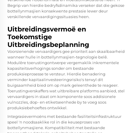
Begrip van hierdie bedryfsdinamika verseker dat die gekose
bottellynmasjien konsekwente prestasie lewer deur
verskillende vervaardigingssituasies heen.
Uitbreidingsvermoë en
Toekomstige
Uitbreidingsbeplanning
Voorsienende vervaardigers gee prioriteit aan skaalbaarheid
wanneer hulle in bottellynmasjien-tegnologie belê.
Modulêre toerustingontwerpe vergemaklik inkrementele
kapasiteitsverhogings sonder om bestaande
produksieprosesse te versteur. Hierdie benadering
verminder kapitaalinvesteeringsrisiko's terwyl dit
buigsaamheid bied om op mark geleenthede te reageer.
Toerustingverskaffers wat uitbreibare platforms aanbied, stel
vervaardigers in staat om komponente soos addisionele
vulnozzles, dop- en etiketseenhede by te voeg soos
produksiebehoeftes ontwikkel.
Integrasievermoëns met bestaande fasiliteitsinfrastruktuur
speel 'n noodsaaklike rol in die keuseproses van
bottellynmasjiene. Kompatibiliteit met bestaande