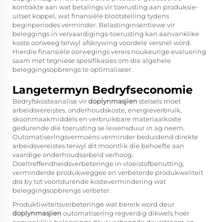
kontrakte aan wat betalings vir toerusting aan produksie-
uitset koppel, wat finansiële blootstelling tydens
beginperiodes verminder. Belastinginsentiewe vir
beleggings in vervaardigings-toerusting kan aanvanklike
koste oorweeg terwyl afskrywing voordele versnel word.
Hierdie finansiële oorwegings vereis noukeurige evaluering
saam met tegniese spesifikasies om die algehele
beleggingsopbrengs te optimaliseer.
Langetermyn Bedryfseconomie
Bedryfskosteanalise vir
doplynmasjien
stelsels moet
arbeidsvereistes, onderhoudskoste, energieverbruik,
skoonmaakmiddels en verbruikbare materiaalkoste
gedurende die toerusting se lewensduur in ag neem.
Outomatiseringsvermoëns verminder beduidend direkte
arbeidsvereistes terwyl dit moontlik die behoefte aan
vaardige onderhoudsarbeid verhoog.
Doeltreffendheidsverbeteringe in vloeistofbenutting,
verminderde produkweggee en verbeterde produkwaliteit
dra by tot voortdurende kostevermindering wat
beleggingsopbrengs verbeter.
Produktiwiteitsverbeteringe wat bereik word deur
doplynmasjien
outomatisering regverdig dikwels hoër