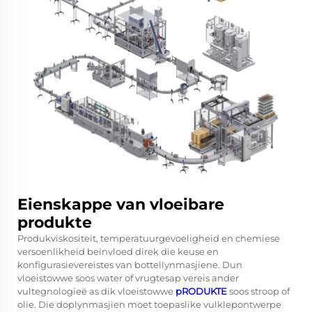
Eienskappe van vloeibare
produkte
Produkviskositeit, temperatuurgevoeligheid en chemiese
versoenlikheid beïnvloed direk die keuse en
konfigurasievereistes van bottellynmasjiene. Dun
vloeistowwe soos water of vrugtesap vereis ander
vultegnologieë as dik vloeistowwe
pRODUKTE
soos stroop of
olie. Die
doplynmasjien
moet toepaslike vulklepontwerpe