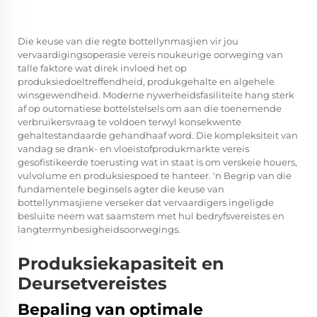
Die keuse van die regte bottellynmasjien vir jou
vervaardigingsoperasie vereis noukeurige oorweging van
talle faktore wat direk invloed het op
produksiedoeltreffendheid, produkgehalte en algehele
winsgewendheid. Moderne nywerheidsfasiliteite hang sterk
af op outomatiese bottelstelsels om aan die toenemende
verbruikersvraag te voldoen terwyl konsekwente
gehaltestandaarde gehandhaaf word. Die kompleksiteit van
vandag se drank- en vloeistofprodukmarkte vereis
gesofistikeerde toerusting wat in staat is om verskeie houers,
vulvolume en produksiespoed te hanteer. 'n Begrip van die
fundamentele beginsels agter die keuse van
bottellynmasjiene verseker dat vervaardigers ingeligde
besluite neem wat saamstem met hul bedryfsvereistes en
langtermynbesigheidsoorwegings.
Produksiekapasiteit en
Deursetvereistes
Bepaling van optimale