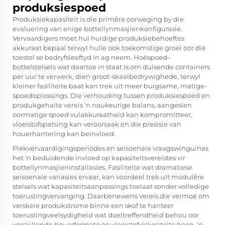
produksiespoed
Produksiekapasiteit is die primêre oorweging by die
evaluering van enige bottellynmasjienkonfigurasie.
Vervaardigers moet hul huidige produksiebehoeftes
akkuraat bepaal terwyl hulle ook toekomstige groei oor die
toestel se bedryfsleeftyd in ag neem. Hoëspoed-
bottelstelsels wat daartoe in staat is om duisende containers
per uur te verwerk, dien groot-skaalbedrywighede, terwyl
kleiner fasiliteite baat kan trek uit meer buigsame, matige-
spoedoplossings. Die verhouding tussen produksiespoed en
produkgehalte vereis 'n noukeurige balans, aangesien
oormatige spoed vulakkuraatheid kan kompromitteer,
vloeistofspatsing kan veroorsaak en die presisie van
houerhantering kan beïnvloed.
Piekvervaardigingsperiodes en seisoenale vraagswinguinas
het ‘n beduidende invloed op kapasiteitsvereistes vir
bottellynmasjieninstallasies. Fasiliteite wat dramatiese
seisoenale variasies ervaar, kan voordeel trek uit modulêre
stelsels wat kapasiteitsaanpassings toelaat sonder volledige
toerustingvervanging. Daarbenewens vereis die vermoë om
verskeie produkstrome binne een skof te hanteer
toerustingveelsydigheid wat doeltreffendheid behou oor
verskillende houerformate en vloeistofviskositeite heen. ‘n