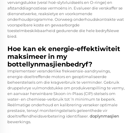
vervangstukke (veral hoë-slytvluidseëls en O-ringe) en
afstanddiagnostiese vermoëns in. Evalueer die verskaffer se
diensnetwerke, reaksietye en voorkomende
onderhoudprogramme. Oorweeg onderhoudskontrakte wat
voorspelbare koste en gewaarborgde
toestelmbeskikbaarheid gedurende die hele bedryfslewe
bied.
Hoe kan ek energie-effektiwiteit
maksimeer in my
bottellynmasjienbedryf?
Implementeer veranderlike frekwensie-aandrywings,
energie-doeltreffende motors en geoptimaliseerde
beheerstelsels om die kragverbruik te verminder. Gebruik
druppelvrye vulmondstukke om produkverspilling te vermy,
en aanvaar herwinbare Skoon-in-Plaas (CIP)-stelsels om
water- en chemiese-verbruik tot ’n minimum te beperk.
Reëlmatige onderhoud en kalibrering verseker optimale
prestasie, terwyl moniteringstelsels geleenthede vir
doeltreffendheidsverbetering identifiseer.
doplynmasjien
bewerkings.