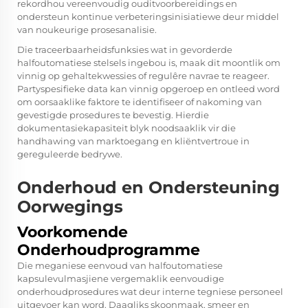
rekordhou vereenvoudig ouditvoorbereidings en
ondersteun kontinue verbeteringsinisiatiewe deur middel
van noukeurige prosesanalisie.
Die traceerbaarheidsfunksies wat in gevorderde
halfoutomatiese stelsels ingebou is, maak dit moontlik om
vinnig op gehaltekwessies of regulêre navrae te reageer.
Partyspesifieke data kan vinnig opgeroep en ontleed word
om oorsaaklike faktore te identifiseer of nakoming van
gevestigde prosedures te bevestig. Hierdie
dokumentasiekapasiteit blyk noodsaaklik vir die
handhawing van marktoegang en kliëntvertroue in
gereguleerde bedrywe.
Onderhoud en Ondersteuning
Oorwegings
Voorkomende
Onderhoudprogramme
Die meganiese eenvoud van halfoutomatiese
kapsulevulmasjiene vergemaklik eenvoudige
onderhoudprosedures wat deur interne tegniese personeel
uitgevoer kan word. Daagliks skoonmaak, smeer en