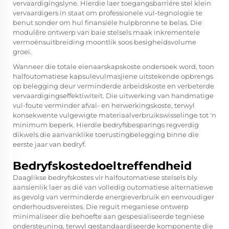
vervaardigingslyne. Hierdie laer toegangsbarriére stel klein
vervaardigers in staat om professionele vul-tegnologie te
benut sonder om hul finansiële hulpbronne te belas. Die
modulêre ontwerp van baie stelsels maak inkrementele
vermoënsuitbreiding moontlik soos besigheidsvolume
groei.
Wanneer die totale eienaarskapskoste ondersoek word, toon
halfoutomatiese kapsulevulmasjiene uitstekende opbrengs
op belegging deur verminderde arbeidskoste en verbeterde
vervaardigingseffektiwiteit. Die uitwerking van handmatige
vul-foute verminder afval- en herwerkingskoste, terwyl
konsekwente vulgewigte materiaalverbruikswisselinge tot 'n
minimum beperk. Hierdie bedryfsbesparings regverdig
dikwels die aanvanklike toerustingbelegging binne die
eerste jaar van bedryf.
Bedryfskostedoeltreffendheid
Daaglikse bedryfskostes vir halfoutomatiese stelsels bly
aansienlik laer as dié van volledig outomatiese alternatiewe
as gevolg van verminderde energieverbruik en eenvoudiger
onderhoudsvereistes. Die reguit meganiese ontwerp
minimaliseer die behoefte aan gespesialiseerde tegniese
ondersteuning, terwyl gestandaardiseerde komponente die