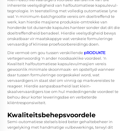
inherente veelsydigheid van halfoutomatiese kapsulevul-
tegnologie. In teenstelling met volledig outomatiese lyne
wat 'n minimum-batchgrootte vereis om doeltreffend te
werk, kan hierdie masjiene produksie-omtrekke van
honderde tot duisende kapsules hanteer sonder dat dit die
doeltreffendheid benadeel. Hierdie veelsydigheid bewys
onskatbaar vir maatskappye wat verskeie formuleringe
vervaardig of kliniese proefvoorbereidings doen.
Die vermoë om gou tussen verskillende
pRODUKTE
vertegenwoordig 'n ander noodsaaklike voordeel. 'n
Kwaliteit halfoutomatiese kapsulevulmasjien vereis
gewoonlik minimale skoonmaak- en opsteltyd wanneer
daar tussen formuleringe oorgeskakel word, wat
vervaardigers in staat stel om vinnig op markvereistes te
reageer. Hierdie aanpasbaarheid laat klein-
skaalvervaardigers toe om hul mededingende voordeel te
behou deur korter leweringsdae en verbeterde
kliëntresponsiwiteit.
Kwaliteitsbehepsvoordele
Semi-outomatiese stelsels bied beter gehaltebeheer in
vergelyking met handmatige vulbewerkings, terwyl dit