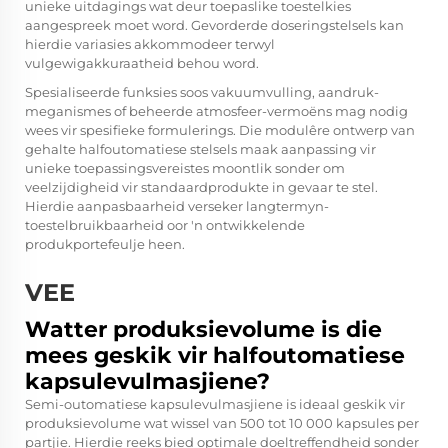
unieke uitdagings wat deur toepaslike toestelkies
aangespreek moet word. Gevorderde doseringstelsels kan
hierdie variasies akkommodeer terwyl
vulgewigakkuraatheid behou word.
Spesialiseerde funksies soos vakuumvulling, aandruk-
meganismes of beheerde atmosfeer-vermoëns mag nodig
wees vir spesifieke formulerings. Die modulêre ontwerp van
gehalte halfoutomatiese stelsels maak aanpassing vir
unieke toepassingsvereistes moontlik sonder om
veelzijdigheid vir standaardprodukte in gevaar te stel.
Hierdie aanpasbaarheid verseker langtermyn-
toestelbruikbaarheid oor 'n ontwikkelende
produkportefeulje heen.
VEE
Watter produksievolume is die
mees geskik vir halfoutomatiese
kapsulevulmasjiene?
Semi-outomatiese kapsulevulmasjiene is ideaal geskik vir
produksievolume wat wissel van 500 tot 10 000 kapsules per
partjie. Hierdie reeks bied optimale doeltreffendheid sonder