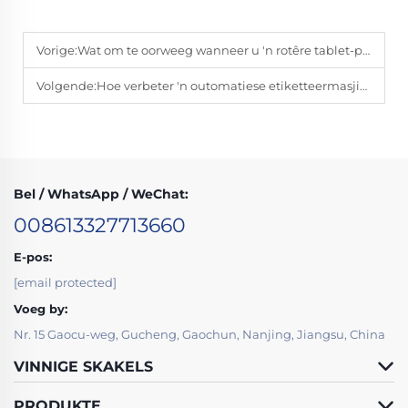
Vorige:
Wat om te oorweeg wanneer u 'n rotêre tablet-pressmasjien koop?
Volgende:
Hoe verbeter 'n outomatiese etiketteermasjien verpakkingseffektiwiteit?
Bel / WhatsApp / WeChat:
008613327713660
E-pos:
[email protected]
Voeg by:
Nr. 15 Gaocu-weg, Gucheng, Gaochun, Nanjing, Jiangsu, China
VINNIGE SKAKELS
PRODUKTE