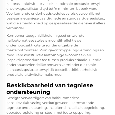
kalibrasie-aktiwiteite verseker optimale prestasie terwyl
onverwagse stilstand tyd tot 'n minimum beperk word.
Voorkomende onderhoudskedules vereis gewoonlik net
basiese meganiese vaardighede en standaardgereedskap,
wat die afhanklikheid op gespesialiseerde diensverskaffers
verminder.
Komponenttoeganklikheid in goed ontwerpte
halfoutomatiese stelsels moontlik effektiewe
onderhoudsaktiwiteite sonder uitgebreide
toestelontmonteer. Vinnige-ontkoppeling-verbindings en
modulêre konstruksie laat vinnige skoonmaak- en
inspeksieprosedures toe tussen produksiedraaie. Hierdie
onderhoudsvriendelike ontwerp verminder die totale
eienaarskapskoste terwyl dit toestelbeskikbaarheid vir
produksie-aktiwiteite maksimeer.
Beskikbaarheid van tegniese
ondersteuning
Gestigte vervaardigers van halfoutomatiese
kapsulevuluitrusting verskaf gewoonlik omvattende
tegniese ondersteuning, insluitend installasiebegeleiding,
operateuropleiding en steun met foute-opsporing.