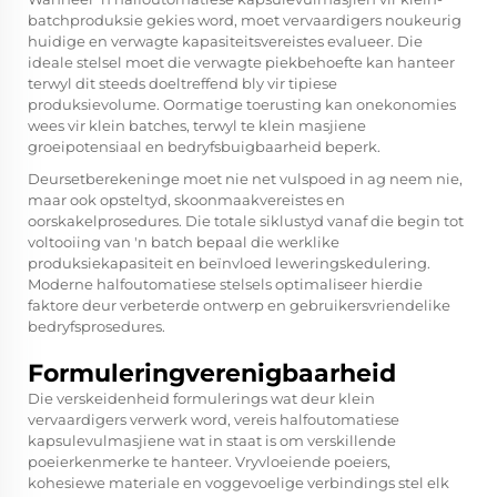
batchproduksie gekies word, moet vervaardigers noukeurig
huidige en verwagte kapasiteitsvereistes evalueer. Die
ideale stelsel moet die verwagte piekbehoefte kan hanteer
terwyl dit steeds doeltreffend bly vir tipiese
produksievolume. Oormatige toerusting kan onekonomies
wees vir klein batches, terwyl te klein masjiene
groeipotensiaal en bedryfsbuigbaarheid beperk.
Deursetberekeninge moet nie net vulspoed in ag neem nie,
maar ook opsteltyd, skoonmaakvereistes en
oorskakelprosedures. Die totale siklustyd vanaf die begin tot
voltooiing van 'n batch bepaal die werklike
produksiekapasiteit en beïnvloed leweringskedulering.
Moderne halfoutomatiese stelsels optimaliseer hierdie
faktore deur verbeterde ontwerp en gebruikersvriendelike
bedryfsprosedures.
Formuleringverenigbaarheid
Die verskeidenheid formulerings wat deur klein
vervaardigers verwerk word, vereis halfoutomatiese
kapsulevulmasjiene wat in staat is om verskillende
poeierkenmerke te hanteer. Vryvloeiende poeiers,
kohesiewe materiale en voggevoelige verbindings stel elk