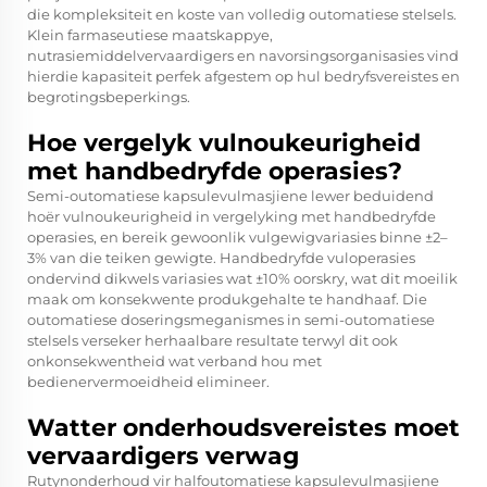
die kompleksiteit en koste van volledig outomatiese stelsels.
Klein farmaseutiese maatskappye,
nutrasiemiddelvervaardigers en navorsingsorganisasies vind
hierdie kapasiteit perfek afgestem op hul bedryfsvereistes en
begrotingsbeperkings.
Hoe vergelyk vulnoukeurigheid
met handbedryfde operasies?
Semi-outomatiese kapsulevulmasjiene lewer beduidend
hoër vulnoukeurigheid in vergelyking met handbedryfde
operasies, en bereik gewoonlik vulgewigvariasies binne ±2–
3% van die teiken gewigte. Handbedryfde vuloperasies
ondervind dikwels variasies wat ±10% oorskry, wat dit moeilik
maak om konsekwente produkgehalte te handhaaf. Die
outomatiese doseringsmeganismes in semi-outomatiese
stelsels verseker herhaalbare resultate terwyl dit ook
onkonsekwentheid wat verband hou met
bedienervermoeidheid elimineer.
Watter onderhoudsvereistes moet
vervaardigers verwag
Rutynonderhoud vir halfoutomatiese kapsulevulmasjiene