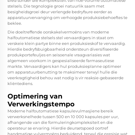
bied sonder die kompleksiteit van hoë-volume outomatiese
stelsels. Die tegnologie groei natuurlik saam met
besigheidsgroei deur verlengde bedryfsure eerder as
apparatuurvervanging om verhoogde produksiebehoeftes te
beklee.
Die doeltreffende oorskakelvermoëns van moderne
halfoutomatiese stelsels stel vervaardigers in staat om
verskeie klein partye binne een produksieskof te vervaardig.
Hierdie bedryfsbuigbaarheid ondersteun diversifiseerde
produkportefeuljes en seisoenale vraagvariasies wat
algemeen voorkom in gespesialiseerde farmaseutiese
markte. Vervaardigers kan hul produksieplanne optimeer
om apparatuurbenutting te maksimeer terwyl hulle die
veerkragtigheid behou wat nodig is vir reaksie-gebaseerde
kliëntediens.
Optimering van
Verwerkingstempo
Moderne halfoutomatiese kapsulevulmasjiene bereik
verwerksnelhede tussen 500 en 10 000 kapsules per uur,
afhangende van die formuleringkompleksiteit en die
operateur se ervaring. Hierdie deursetspoed oortref
handmatige vulvermoëns beduidend, terwyl die presisie wat