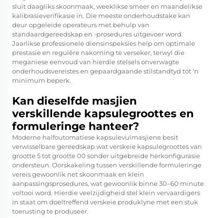
sluit daagliks skoonmaak, weeklikse smeer en maandelikse
kalibrasieverifikasie in. Die meeste onderhoudstake kan
deur opgeleide operateurs met behulp van
standaardgereedskap en -prosedures uitgevoer word.
Jaarlikse professionele diensinspeksies help om optimale
prestasie en regulêre nakoming te verseker, terwyl die
meganiese eenvoud van hierdie stelsels onverwagte
onderhoudsvereistes en gepaardgaande stilstandtyd tot 'n
minimum beperk.
Kan dieselfde masjien
verskillende kapsulegroottes en
formuleringe hanteer?
Moderne halfoutomatiese kapsulevulmasjiene besit
verwisselbare gereedskap wat verskeie kapsulegroottes van
grootte 5 tot grootte 00 sonder uitgebreide herkonfigurasie
ondersteun. Oorskakeling tussen verskillende formuleringe
vereis gewoonlik net skoonmaak en klein
aanpassingsprosedures, wat gewoonlik binne 30–60 minute
voltooi word. Hierdie veelzijdigheid stel klein vervaardigers
in staat om doeltreffend verskeie produklyne met een stuk
toerusting te produseer.