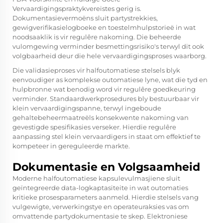
Vervaardigingspraktykvereistes gerig is.
Dokumentasievermoëns sluit partystrekkies,
gewigverifikasielogboeke en toestelmhulpstorieë in wat
noodsaaklik is vir regulêre nakoming. Die beheerde
vulomgewing verminder besmettingsrisiko's terwyl dit ook
volgbaarheid deur die hele vervaardigingsproses waarborg.
Die validasieproses vir halfoutomatiese stelsels blyk
eenvoudiger as komplekse outomatiese lyne, wat die tyd en
hulpbronne wat benodig word vir regulêre goedkeuring
verminder. Standaardwerkprosedures bly bestuurbaar vir
klein vervaardigingspanne, terwyl ingeboude
gehaltebeheermaatreëls konsekwente nakoming van
gevestigde spesifikasies verseker. Hierdie regulêre
aanpassing stel klein vervaardigers in staat om effektief te
kompeteer in gereguleerde markte.
Dokumentasie en Volgsaamheid
Moderne halfoutomatiese kapsulevulmasjiene sluit
geïntegreerde data-logkaptasiteite in wat outomaties
kritieke prosesparameters aanmeld. Hierdie stelsels vang
vulgewigte, verwerkingstye en operateuraksies vas om
omvattende partydokumentasie te skep. Elektroniese