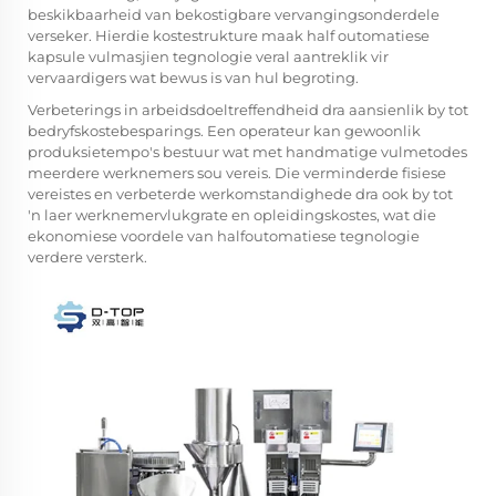
beskikbaarheid van bekostigbare vervangingsonderdele
verseker. Hierdie kostestrukture maak
half outomatiese
kapsule vulmasjien
tegnologie veral aantreklik vir
vervaardigers wat bewus is van hul begroting.
Verbeterings in arbeidsdoeltreffendheid dra aansienlik by tot
bedryfskostebesparings. Een operateur kan gewoonlik
produksietempo's bestuur wat met handmatige vulmetodes
meerdere werknemers sou vereis. Die verminderde fisiese
vereistes en verbeterde werkomstandighede dra ook by tot
'n laer werknemervlukgrate en opleidingskostes, wat die
ekonomiese voordele van halfoutomatiese tegnologie
verdere versterk.