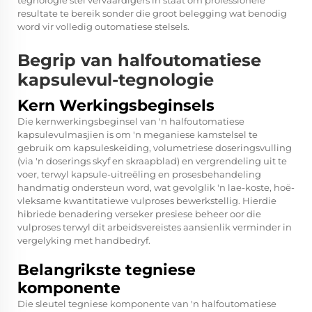
tegnologie stel vervaardigers in staat om professionele
resultate te bereik sonder die groot belegging wat benodig
word vir volledig outomatiese stelsels.
Begrip van halfoutomatiese
kapsulevul-tegnologie
Kern Werkingsbeginsels
Die kernwerkingsbeginsel van 'n halfoutomatiese
kapsulevulmasjien is om 'n meganiese kamstelsel te
gebruik om kapsuleskeiding, volumetriese doseringsvulling
(via 'n doserings skyf en skraapblad) en vergrendeling uit te
voer, terwyl kapsule-uitreëling en prosesbehandeling
handmatig ondersteun word, wat gevolglik 'n lae-koste, hoë-
vleksame kwantitatiewe vulproses bewerkstellig. Hierdie
hibriede benadering verseker presiese beheer oor die
vulproses terwyl dit arbeidsvereistes aansienlik verminder in
vergelyking met handbedryf.
Belangrikste tegniese
komponente
Die sleutel tegniese komponente van 'n halfoutomatiese