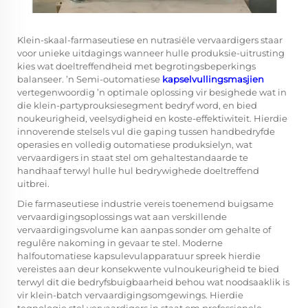
Klein-skaal-farmaseutiese en nutrasiële vervaardigers staar
voor unieke uitdagings wanneer hulle produksie-uitrusting
kies wat doeltreffendheid met begrotingsbeperkings
balanseer. ’n Semi-outomatiese
kapselvullingsmasjien
vertegenwoordig ’n optimale oplossing vir besighede wat in
die klein-partyprouksiesegment bedryf word, en bied
noukeurigheid, veelsydigheid en koste-effektiwiteit. Hierdie
innoverende stelsels vul die gaping tussen handbedryfde
operasies en volledig outomatiese produksielyn, wat
vervaardigers in staat stel om gehaltestandaarde te
handhaaf terwyl hulle hul bedrywighede doeltreffend
uitbrei.
Die farmaseutiese industrie vereis toenemend buigsame
vervaardigingsoplossings wat aan verskillende
vervaardigingsvolume kan aanpas sonder om gehalte of
regulêre nakoming in gevaar te stel. Moderne
halfoutomatiese kapsulevulapparatuur spreek hierdie
vereistes aan deur konsekwente vulnoukeurigheid te bied
terwyl dit die bedryfsbuigbaarheid behou wat noodsaaklik is
vir klein-batch vervaardigingsomgewings. Hierdie