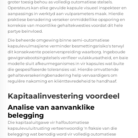
groter toesig behou as volledig outomatiese stelsels.
Operateurs kan elke gevulde kapsule visueel inspekteer en
aanpassings in werktyd aan vulparameters maak. Hierdie
praktiese benadering verseker onmiddellike opsporing en
korreksie van moontlike gehaltekwesties voordat dit hele
partye beïnvloed.
Die beheerde omgewing binne semi-outomatiese
kapsulevulmasjiene verminder besmettingsrisiko's terwyl
dit konsekwente poeierverspreiding waarborg. Ingeboude
gewigsnabootsingstelsels verifieer vulakkuraatheid, en baie
modelle sluit afkeurmeganismes in vir kapsules wat buite
die gespesifiseerde toleransies val. Hierdie omvattende
gehalteversekeringbenadering help vervaardigers om
regulêre nakoming en kliënttevredeheid te handhaaf.
Kapitaalinvestering voordeel
Analise van aanvanklike
belegging
Die kapitaaluitgawe vir halfoutomatiese
kapsulevuluitrusting verteenwoordig 'n fraksie van die
belegging wat benodig word vir volledig outomatiese