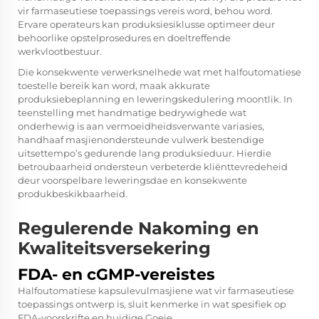
vir farmaseutiese toepassings vereis word, behou word.
Ervare operateurs kan produksiesiklusse optimeer deur
behoorlike opstelprosedures en doeltreffende
werkvlootbestuur.
Die konsekwente verwerksnelhede wat met halfoutomatiese
toestelle bereik kan word, maak akkurate
produksiebeplanning en leweringskedulering moontlik. In
teenstelling met handmatige bedrywighede wat
onderhewig is aan vermoeidheidsverwante variasies,
handhaaf masjienondersteunde vulwerk bestendige
uitsettempo’s gedurende lang produksieduur. Hierdie
betroubaarheid ondersteun verbeterde kliënttevredeheid
deur voorspelbare leweringsdae en konsekwente
produkbeskikbaarheid.
Regulerende Nakoming en
Kwaliteitsversekering
FDA- en cGMP-vereistes
Halfoutomatiese kapsulevulmasjiene wat vir farmaseutiese
toepassings ontwerp is, sluit kenmerke in wat spesifiek op
FDA-voorskrifte en huidige Goeie