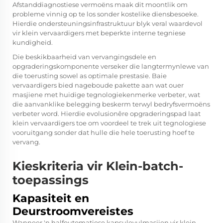
Afstanddiagnostiese vermoëns maak dit moontlik om
probleme vinnig op te los sonder kostelike diensbesoeke.
Hierdie ondersteuningsinfrastruktuur blyk veral waardevol
vir klein vervaardigers met beperkte interne tegniese
kundigheid.
Die beskikbaarheid van vervangingsdele en
opgraderingskomponente verseker die langtermynlewe van
die toerusting sowel as optimale prestasie. Baie
vervaardigers bied nageboude pakette aan wat ouer
masjiene met huidige tegnologiekenmerke verbeter, wat
die aanvanklike belegging beskerm terwyl bedryfsvermoëns
verbeter word. Hierdie evolusionêre opgraderingspad laat
klein vervaardigers toe om voordeel te trek uit tegnologiese
vooruitgang sonder dat hulle die hele toerusting hoef te
vervang.
Kieskriteria vir Klein-batch-
toepassings
Kapasiteit en
Deurstroomvereistes
Wanneer 'n halfoutomatiese kapsulevulmasjien vir klein-