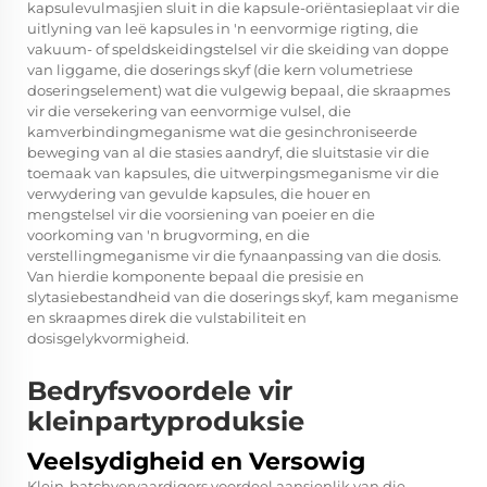
kapsulevulmasjien sluit in die kapsule-oriëntasieplaat vir die
uitlyning van leë kapsules in 'n eenvormige rigting, die
vakuum- of speldskeidingstelsel vir die skeiding van doppe
van liggame, die doserings skyf (die kern volumetriese
doseringselement) wat die vulgewig bepaal, die skraapmes
vir die versekering van eenvormige vulsel, die
kamverbindingmeganisme wat die gesinchroniseerde
beweging van al die stasies aandryf, die sluitstasie vir die
toemaak van kapsules, die uitwerpingsmeganisme vir die
verwydering van gevulde kapsules, die houer en
mengstelsel vir die voorsiening van poeier en die
voorkoming van 'n brugvorming, en die
verstellingmeganisme vir die fynaanpassing van die dosis.
Van hierdie komponente bepaal die presisie en
slytasiebestandheid van die doserings skyf, kam meganisme
en skraapmes direk die vulstabiliteit en
dosisgelykvormigheid.
Bedryfsvoordele vir
kleinpartyproduksie
Veelsydigheid en Versowig
Klein-batchvervaardigers voordeel aansienlik van die