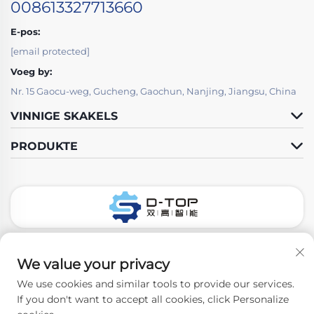
008613327713660
E-pos:
[email protected]
Voeg by:
Nr. 15 Gaocu-weg, Gucheng, Gaochun, Nanjing, Jiangsu, China
VINNIGE SKAKELS
PRODUKTE
Volg Ons
We value your privacy
We use cookies and similar tools to provide our services.
If you don't want to accept all cookies, click Personalize
Kopiereg © 2026 Nanjing D-Top Pharmatech Co., Ltd. Alle regte