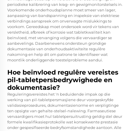
periodieke kalibrering van krag- en gewigmonitorstelsels in.
Voorkomende onderhoudsplanne moet smeer van lager,
aanpassing van bandspanning en inspeksie van elektriese
verbindings aanspreek om onverwagte mislukkings te
voorkom. Gereedskap moet ondersoek word vir tekens van
versletheid, afbreek of korrosie wat tabletkwaliteit kan
beïnvloed, met vervanging volgens die vervaardiger se
aanbevelings. Daarbenewens ondersteun grondige
dokumentasie van onderhoudsaktiwiteite regulêre
nakoming en help dit om patrone te identifiseer wat
moontlik onderliggende toestelprobleme aandui.
Hoe beïnvloed regulêre vereistes
pil-tabletpersbedrywighede en
dokumentasie?
Reguleringsvereistes het 'n beduidende impak op die
werking van pil-tabletpersmasjiene deur voorgeskryfde
validasieprosedures, dokumentasienorme en verpligtinge
ten opsigte van gehalte-stelsel-nalewing. Farmaseutiese
vervaardigers moet hul tabletpersuitrusting geldig stel deur
formele kwalifikasieprotokolle wat konsekwente prestasie
onder gespesifiseerde bedryfsomstandighede aantoon. Alle