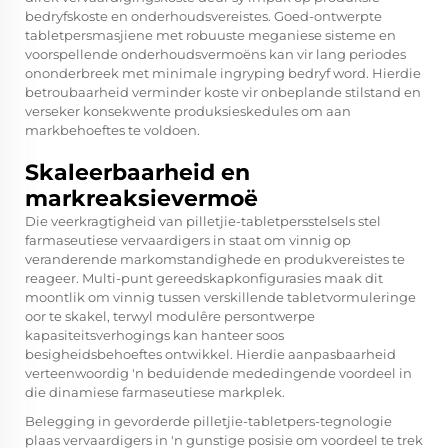
bedryfskoste en onderhoudsvereistes. Goed-ontwerpte
tabletpersmasjiene met robuuste meganiese sisteme en
voorspellende onderhoudsvermoëns kan vir lang periodes
ononderbreek met minimale ingryping bedryf word. Hierdie
betroubaarheid verminder koste vir onbeplande stilstand en
verseker konsekwente produksieskedules om aan
markbehoeftes te voldoen.
Skaleerbaarheid en
markreaksievermoë
Die veerkragtigheid van pilletjie-tabletpersstelsels stel
farmaseutiese vervaardigers in staat om vinnig op
veranderende markomstandighede en produkvereistes te
reageer. Multi-punt gereedskapkonfigurasies maak dit
moontlik om vinnig tussen verskillende tabletvormuleringe
oor te skakel, terwyl modulêre persontwerpe
kapasiteitsverhogings kan hanteer soos
besigheidsbehoeftes ontwikkel. Hierdie aanpasbaarheid
verteenwoordig 'n beduidende mededingende voordeel in
die dinamiese farmaseutiese markplek.
Belegging in gevorderde pilletjie-tabletpers-tegnologie
plaas vervaardigers in 'n gunstige posisie om voordeel te trek