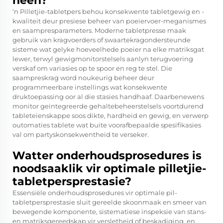
heen?
‘n Pilletjie-tabletpers behou konsekwente tabletgewig en -
kwaliteit deur presiese beheer van poeiervoer-meganismes
en saampresparameters. Moderne tabletpresse maak
gebruik van kragvoerders of swaartekragondersteunde
sisteme wat gelyke hoeveelhede poeier na elke matriksgat
lewer, terwyl gewigmonitorstelsels aanlyn terugvoering
verskaf om variasies op te spoor en reg te stel. Die
saampreskrag word noukeurig beheer deur
programmeerbare instellings wat konsekwente
druktoepassing oor al die stasies handhaaf. Daarbenewens
monitor geïntegreerde gehaltebeheerstelsels voortdurend
tableteienskappe soos dikte, hardheid en gewig, en verwerp
outomaties tablete wat buite voorafbepaalde spesifikasies
val om partyskonsekwentheid te verseker.
Watter onderhoudsprosedures is
noodsaaklik vir optimale pilletjie-
tabletpersprestasie?
Essensiële onderhoudsprosedures vir optimale pil-
tabletpersprestasie sluit gereelde skoonmaak en smeer van
bewegende komponente, sistematiese inspeksie van stans-
en matriksgereedskap vir versletheid of beskadiging, en