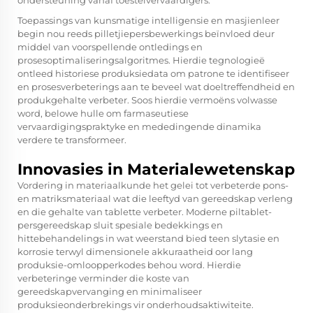
ondersteuning vanaf toestelvervaardigers.
Toepassings van kunsmatige intelligensie en masjienleer
begin nou reeds pilletjiepersbewerkings beïnvloed deur
middel van voorspellende ontledings en
prosesoptimaliseringsalgoritmes. Hierdie tegnologieë
ontleed historiese produksiedata om patrone te identifiseer
en prosesverbeterings aan te beveel wat doeltreffendheid en
produkgehalte verbeter. Soos hierdie vermoëns volwasse
word, belowe hulle om farmaseutiese
vervaardigingspraktyke en mededingende dinamika
verdere te transformeer.
Innovasies in Materialewetenskap
Vordering in materiaalkunde het gelei tot verbeterde pons-
en matriksmateriaal wat die leeftyd van gereedskap verleng
en die gehalte van tablette verbeter. Moderne piltablet-
persgereedskap sluit spesiale bedekkings en
hittebehandelings in wat weerstand bied teen slytasie en
korrosie terwyl dimensionele akkuraatheid oor lang
produksie-omloopperkodes behou word. Hierdie
verbeteringe verminder die koste van
gereedskapvervanging en minimaliseer
produksieonderbrekings vir onderhoudsaktiwiteite.