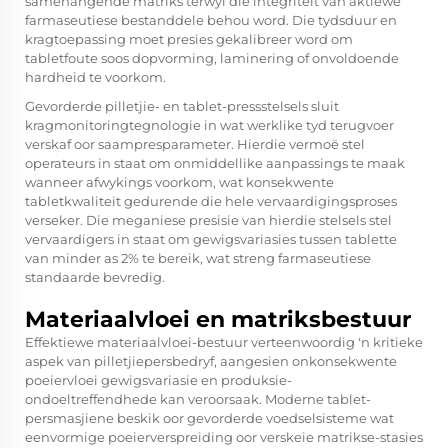
samehangende matriks terwyl die integriteit van aktiewe
farmaseutiese bestanddele behou word. Die tydsduur en
kragtoepassing moet presies gekalibreer word om
tabletfoute soos dopvorming, laminering of onvoldoende
hardheid te voorkom.
Gevorderde pilletjie- en tablet-pressstelsels sluit
kragmonitoringtegnologie in wat werklike tyd terugvoer
verskaf oor saampresparameter. Hierdie vermoë stel
operateurs in staat om onmiddellike aanpassings te maak
wanneer afwykings voorkom, wat konsekwente
tabletkwaliteit gedurende die hele vervaardigingsproses
verseker. Die meganiese presisie van hierdie stelsels stel
vervaardigers in staat om gewigsvariasies tussen tablette
van minder as 2% te bereik, wat streng farmaseutiese
standaarde bevredig.
Materiaalvloei en matriksbestuur
Effektiewe materiaalvloei-bestuur verteenwoordig 'n kritieke
aspek van pilletjiepersbedryf, aangesien onkonsekwente
poeiervloei gewigsvariasie en produksie-
ondoeltreffendhede kan veroorsaak. Moderne tablet-
persmasjiene beskik oor gevorderde voedselsisteme wat
eenvormige poeierverspreiding oor verskeie matrikse-stasies