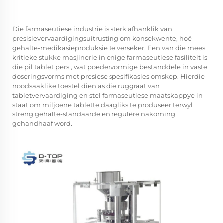
Die farmaseutiese industrie is sterk afhanklik van
presisievervaardigingsuitrusting om konsekwente, hoë
gehalte-medikasieproduksie te verseker. Een van die mees
kritieke stukke masjinerie in enige farmaseutiese fasiliteit is
die
pil tablet pers
, wat poedervormige bestanddele in vaste
doseringsvorms met presiese spesifikasies omskep. Hierdie
noodsaaklike toestel dien as die ruggraat van
tabletvervaardiging en stel farmaseutiese maatskappye in
staat om miljoene tablette daagliks te produseer terwyl
streng gehalte-standaarde en regulêre nakoming
gehandhaaf word.