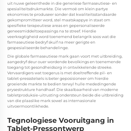
uit nuwe geleenthede in die generiese farmaseutiese- en
spesialiteitsdrukmarkte. Die vermoë om klein partye
ekonomies te produseer sonder dat kwaliteitsstandaarde
gekompromitteer word, stel maatskappye in staat om
spesifieke terapeutiese areas en gepersonaliseerde
geneesmiddeltoepassings na te streef. Hierdie
veerkragtigheid word toenemend belangrik soos wat die
farmaseutiese bedryf skuif na meer gerigte en
gespesialiseerde behandelinge.
Die globale farmaseutiese mark gaan voort met uitbreiding,
aangedryf deur ouer wordende bevolkings en toenemende
toegang tot gesondheidsorg in ontwikkelende streeke.
Vervaardigers wat toegerus is met doeltreffende pil- en
tablet-pressstelsels is beter geposisioneer om hierdie
groeiende markte te bedien terwyl hulle mededingende
prysestrukture handhaaf. Die skaalbaarheid van moderne
tabletproduksie-uitrusting ondersteun beide die uitbreiding
van die plaaslike mark sowel as internasionale
uitvoermoontlikhede.
Tegnologiese Vooruitgang in
Tablet-Pressontwerp