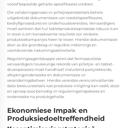
vooraf bepaalde gehalte-spesifikasies voldoen.
Die valideringsproses vir pilletjiepersstelsels behels
uitgebreide dokumentasie van toestelspesifikasies,
bedryfsprosedures en onderhoudsvereistes. Vervaardigers
moet aantoon dat hul tabletproduksieprosesse robuus is en
in staat is om konsekwente resultate oor verskeie
produksiekampanjes heen te lewer. Hierdie dokumentasie
dien as die grondslag vir regulêre indienings en
voortdurende nakomingsaktiwiteite.
Reguleringsagentskappe vereis dat farmaseutiese
vervaardigers noukeurige rekords van pilletjie- en tablet-
drukoperasies moet handhaaf, insluitend partyrekkords,
afwykingondersoeke en dokumentasie vir
veranderingsbeheer. Hierdie vereistes vereis omvattende
data-bestuurstelsels wat produksie-inligting kan vaslê, stoor
en oproep soos benodig vir reguleringsinspeksies en
ondersoeke na produkgehalte.
Ekonomiese Impak en
Produksiedoeltreffendheid