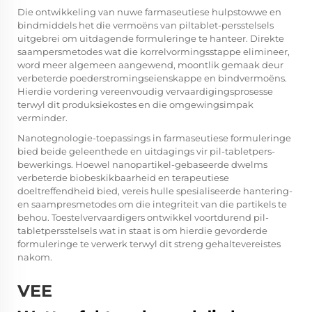
Die ontwikkeling van nuwe farmaseutiese hulpstowwe en
bindmiddels het die vermoëns van piltablet-persstelsels
uitgebrei om uitdagende formuleringe te hanteer. Direkte
saampersmetodes wat die korrelvormingsstappe elimineer,
word meer algemeen aangewend, moontlik gemaak deur
verbeterde poederstromingseienskappe en bindvermoëns.
Hierdie vordering vereenvoudig vervaardigingsprosesse
terwyl dit produksiekostes en die omgewingsimpak
verminder.
Nanotegnologie-toepassings in farmaseutiese formuleringe
bied beide geleenthede en uitdagings vir pil-tabletpers-
bewerkings. Hoewel nanopartikel-gebaseerde dwelms
verbeterde biobeskikbaarheid en terapeutiese
doeltreffendheid bied, vereis hulle spesialiseerde hantering-
en saampresmetodes om die integriteit van die partikels te
behou. Toestelvervaardigers ontwikkel voortdurend pil-
tabletpersstelsels wat in staat is om hierdie gevorderde
formuleringe te verwerk terwyl dit streng gehaltevereistes
nakom.
VEE