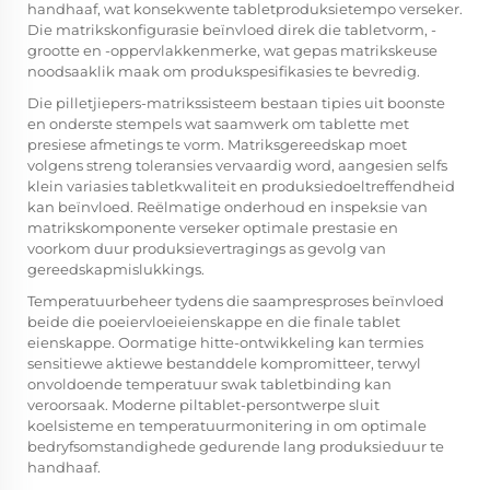
handhaaf, wat konsekwente tabletproduksietempo verseker.
Die matrikskonfigurasie beïnvloed direk die tabletvorm, -
grootte en -oppervlakkenmerke, wat gepas matrikskeuse
noodsaaklik maak om produkspesifikasies te bevredig.
Die pilletjiepers-matrikssisteem bestaan tipies uit boonste
en onderste stempels wat saamwerk om tablette met
presiese afmetings te vorm. Matriksgereedskap moet
volgens streng toleransies vervaardig word, aangesien selfs
klein variasies tabletkwaliteit en produksiedoeltreffendheid
kan beïnvloed. Reëlmatige onderhoud en inspeksie van
matrikskomponente verseker optimale prestasie en
voorkom duur produksievertragings as gevolg van
gereedskapmislukkings.
Temperatuurbeheer tydens die saampresproses beïnvloed
beide die poeiervloeieienskappe en die finale tablet
eienskappe. Oormatige hitte-ontwikkeling kan termies
sensitiewe aktiewe bestanddele kompromitteer, terwyl
onvoldoende temperatuur swak tabletbinding kan
veroorsaak. Moderne piltablet-persontwerpe sluit
koelsisteme en temperatuurmonitering in om optimale
bedryfsomstandighede gedurende lang produksieduur te
handhaaf.