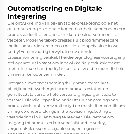
Outomatisering en Digitale
Integrering
Die ontwikkeling van pil- en tablet-press-tegnologie het
outomatisering en digitale koppelbaarheid aangeneem om
produksiedoeltreffendheid en data-bestuurvermoëns te
verbeter. Moderne tablet-presses sluit programmeerbare
logika-beheerders en mens-masjien-koppelvlakke in wat
bedryf vereenvoudig terwyl dit omvattende
prosesmonitering verskaf. Hierdie tegnologiese vooruitgang
stel operateurs in staat om ingewikkelde produksiereekse
met minimale handbedryf te bestuur, wat die moontlikheid
vir menslike foute verminder.
Integrasie met ondernemingshulpbronsisteme laat
pilletjiepersbewerkings toe om produksiestatus- en
gehaltesdata aan die hele vervaardigingsorganisasie te
versprei. Hierdie koppeling ondersteun aanpassings aan
produksieskedules in werklike tyd en maak dit moontlik om
vinnig op onderbrekings in die voorsieningsketting of
veranderings in kliëntvraag te reageer. Die vermoë om
toegang tot produksiedata vanaf afstand te verkry,
vergemaklik eksperteregoplossing en tegniese