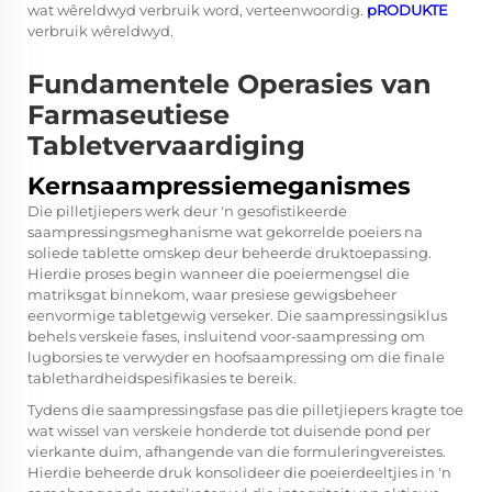
wat wêreldwyd verbruik word, verteenwoordig.
pRODUKTE
verbruik wêreldwyd.
Fundamentele Operasies van
Farmaseutiese
Tabletvervaardiging
Kernsaampressiemeganismes
Die pilletjiepers werk deur 'n gesofistikeerde
saampressingsmeghanisme wat gekorrelde poeiers na
soliede tablette omskep deur beheerde druktoepassing.
Hierdie proses begin wanneer die poeiermengsel die
matriksgat binnekom, waar presiese gewigsbeheer
eenvormige tabletgewig verseker. Die saampressingsiklus
behels verskeie fases, insluitend voor-saampressing om
lugborsies te verwyder en hoofsaampressing om die finale
tablethardheidspesifikasies te bereik.
Tydens die saampressingsfase pas die pilletjiepers kragte toe
wat wissel van verskeie honderde tot duisende pond per
vierkante duim, afhangende van die formuleringvereistes.
Hierdie beheerde druk konsolideer die poeierdeeltjies in 'n