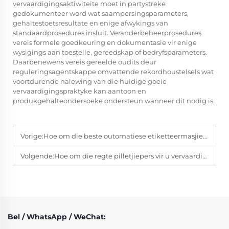
vervaardigingsaktiwiteite moet in partystreke
gedokumenteer word wat saampersingsparameters,
gehaltestoetsresultate en enige afwykings van
standaardprosedures insluit. Veranderbeheerprosedures
vereis formele goedkeuring en dokumentasie vir enige
wysigings aan toestelle, gereedskap of bedryfsparameters.
Daarbenewens vereis gereelde oudits deur
reguleringsagentskappe omvattende rekordhoustelsels wat
voortdurende nalewing van die huidige goeie
vervaardigingspraktyke kan aantoon en
produkgehalteondersoeke ondersteun wanneer dit nodig is.
Vorige:
Hoe om die beste outomatiese etiketteermasjien vir u vervaardigingsproses te kies?
Volgende:
Hoe om die regte pilletjiepers vir u vervaardiging te kies?
Bel / WhatsApp / WeChat: