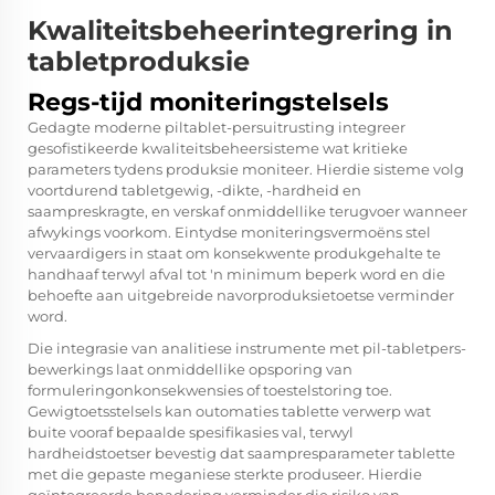
Kwaliteitsbeheerintegrering in
tabletproduksie
Regs-tijd moniteringstelsels
Gedagte moderne piltablet-persuitrusting integreer
gesofistikeerde kwaliteitsbeheersisteme wat kritieke
parameters tydens produksie moniteer. Hierdie sisteme volg
voortdurend tabletgewig, -dikte, -hardheid en
saampreskragte, en verskaf onmiddellike terugvoer wanneer
afwykings voorkom. Eintydse moniteringsvermoëns stel
vervaardigers in staat om konsekwente produkgehalte te
handhaaf terwyl afval tot 'n minimum beperk word en die
behoefte aan uitgebreide navorproduksietoetse verminder
word.
Die integrasie van analitiese instrumente met pil-tabletpers-
bewerkings laat onmiddellike opsporing van
formuleringonkonsekwensies of toestelstoring toe.
Gewigtoetsstelsels kan outomaties tablette verwerp wat
buite vooraf bepaalde spesifikasies val, terwyl
hardheidstoetser bevestig dat saampresparameter tablette
met die gepaste meganiese sterkte produseer. Hierdie