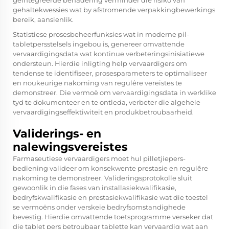
geïntegreerde benadering verminder die risiko van
gehaltekwessies wat by afstromende verpakkingbewerkings
bereik, aansienlik.
Statistiese prosesbeheerfunksies wat in moderne pil-
tabletpersstelsels ingebou is, genereer omvattende
vervaardigingsdata wat kontinue verbeteringsinisiatiewe
ondersteun. Hierdie inligting help vervaardigers om
tendense te identifiseer, prosesparameters te optimaliseer
en noukeurige nakoming van regulêre vereistes te
demonstreer. Die vermoë om vervaardigingsdata in werklike
tyd te dokumenteer en te ontleda, verbeter die algehele
vervaardigingseffektiwiteit en produkbetroubaarheid.
Validerings- en
nalewingsvereistes
Farmaseutiese vervaardigers moet hul pilletjiepers-
bediening valideer om konsekwente prestasie en regulêre
nakoming te demonstreer. Valideringsprotokolle sluit
gewoonlik in die fases van installasiekwalifikasie,
bedryfskwalifikasie en prestasiekwalifikasie wat die toestel
se vermoëns onder verskeie bedryfsomstandighede
bevestig. Hierdie omvattende toetsprogramme verseker dat
die tablet pers betroubaar tablette kan vervaardig wat aan