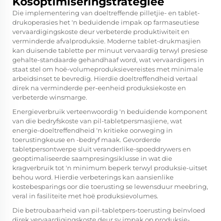
Kosoptimiseringstrategieë
Die implementering van doeltreffende pilletjie- en tablet-
drukoperasies het 'n beduidende impak op farmaseutiese
vervaardigingskoste deur verbeterde produktiwiteit en
verminderde afvalproduksie. Moderne tablet-drukmasjien
kan duisende tablette per minuut vervaardig terwyl presiese
gehalte-standaarde gehandhaaf word, wat vervaardigers in
staat stel om hoë-volumeproduksievereistes met minimale
arbeidsinset te bevredig. Hierdie doeltreffendheid vertaal
direk na verminderde per-eenheid produksiekoste en
verbeterde winsmarge.
Energieverbruik verteenwoordig 'n beduidende komponent
van die bedryfskoste van pil-tabletpersmasjiene, wat
energie-doeltreffendheid 'n kritieke oorweging in
toerustingkeuse en -bedryf maak. Gevorderde
tabletpersontwerpe sluit veranderlike-spoeddrywers en
geoptimaliseerde saampresingsiklusse in wat die
kragverbruik tot 'n minimum beperk terwyl produksie-uitset
behou word. Hierdie verbeterings kan aansienlike
kostebesparings oor die toerusting se lewensduur meebring,
veral in fasiliteite met hoë produksievolumes.
Die betroubaarheid van pil-tabletpers-toerusting beïnvloed
direk vervaardigingskoste deur sy impak op produksie-