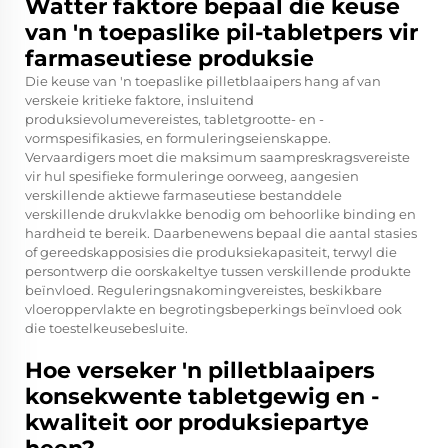
Watter faktore bepaal die keuse
van 'n toepaslike pil-tabletpers vir
farmaseutiese produksie
Die keuse van 'n toepaslike pilletblaaipers hang af van
verskeie kritieke faktore, insluitend
produksievolumevereistes, tabletgrootte- en -
vormspesifikasies, en formuleringseienskappe.
Vervaardigers moet die maksimum saampreskragsvereiste
vir hul spesifieke formuleringe oorweeg, aangesien
verskillende aktiewe farmaseutiese bestanddele
verskillende drukvlakke benodig om behoorlike binding en
hardheid te bereik. Daarbenewens bepaal die aantal stasies
of gereedskapposisies die produksiekapasiteit, terwyl die
persontwerp die oorskakeltye tussen verskillende produkte
beïnvloed. Reguleringsnakomingvereistes, beskikbare
vloeroppervlakte en begrotingsbeperkings beïnvloed ook
die toestelkeusebesluite.
Hoe verseker 'n pilletblaaipers
konsekwente tabletgewig en -
kwaliteit oor produksiepartye