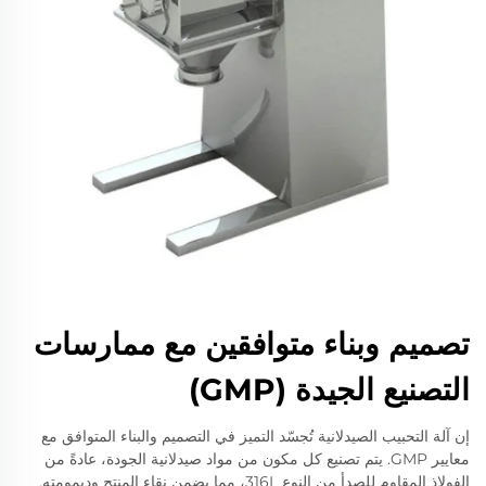
تصميم وبناء متوافقين مع ممارسات
التصنيع الجيدة (GMP)
إن آلة التحبيب الصيدلانية تُجسّد التميز في التصميم والبناء المتوافق مع
معايير GMP. يتم تصنيع كل مكون من مواد صيدلانية الجودة، عادةً من
الفولاذ المقاوم للصدأ من النوع 316L، مما يضمن نقاء المنتج وديمومته.