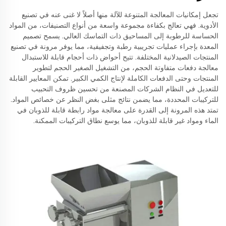
تجعل إمكانيات المعالجة المتنوعة للآلة منها أصلاً لا غنى عنه في تصنيع
الأدوية. فهي تعالج بكفاءة مجموعة واسعة من أنواع التصنيفات، من المواد
الحساسة للرطوبة إلى المساحيق ذات التماسك العالي. يسمح تصميم
المعدة بإجراء عمليات تجريبية رطبة وتجفيفية، مما يوفر مرونة في تصنيع
المنتجات الصيدلانية المختلفة. تتيح أحواض ذات أحجام قابلة للاستبدال
معالجة دفعات متفاوتة الحجم، من التشغيل الصغير الحجم لتطوير
المنتجات وحتى الدفعات الكاملة لإنتاج الكمي الكبير. تمكن المعايير القابلة
للتعديل في النظام الشركات المصنعة من تحسين ظروف التحبيب
للتركيبات المحددة، مما يضمن نتائج مثلى بغض النظر عن خصائص المواد.
تمتد هذه المرونة إلى القدرة على معالجة مواد رابطة قابلة للذوبان في
الماء ومواد غير قابلة للذوبان، مما يوسع نطاق التركيبات الممكنة.