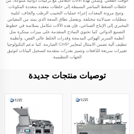
الوقت الفعلي. ويمكن لهذه الآلات التعامل مع تركيبات دوائية متنوعة، من
خلطات الضغط المباشر البسيطة إلى خلطات معقدة متعددة المكونات.
وتتيح مرونة المعدات إجراء عمليات التحبيب الرطب والجاف، لتلبية
متطلبات صيدلانية مختلفة. وبفضل نطاق السعة الذي يمتد من المقياس
المخبري إلى الإنتاج الصناعي، فإن هذه الآلات تتكامل بسلاسة في خطوط
التصنيع الدوائي. كما تحتوي النماذج المتقدمة على ميزات مبتكرة مثل
أنظمة السرير الهوائي المدمجة وقدرات الخلط عالي القص، وأنظمة
تنظيف آلية تضمن الامتثال لمعايير GMP الصارمة. كما تدعم التكنولوجيا
تغييرات سريعة للدُفعات وتتميز بقدرات متقدمة لتسجيل البيانات لتوثيق
الجهات التنظيمية.
توصيات منتجات جديدة