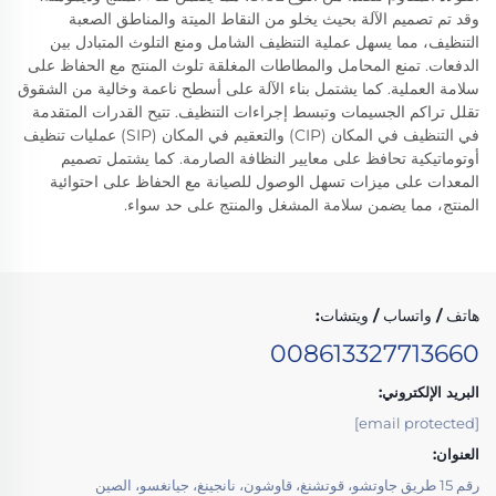
وقد تم تصميم الآلة بحيث يخلو من النقاط الميتة والمناطق الصعبة
التنظيف، مما يسهل عملية التنظيف الشامل ومنع التلوث المتبادل بين
الدفعات. تمنع المحامل والمطاطات المغلقة تلوث المنتج مع الحفاظ على
سلامة العملية. كما يشتمل بناء الآلة على أسطح ناعمة وخالية من الشقوق
تقلل تراكم الجسيمات وتبسط إجراءات التنظيف. تتيح القدرات المتقدمة
في التنظيف في المكان (CIP) والتعقيم في المكان (SIP) عمليات تنظيف
أوتوماتيكية تحافظ على معايير النظافة الصارمة. كما يشتمل تصميم
المعدات على ميزات تسهل الوصول للصيانة مع الحفاظ على احتوائية
المنتج، مما يضمن سلامة المشغل والمنتج على حد سواء.
هاتف / واتساب / ويتشات:
008613327713660
البريد الإلكتروني:
[email protected]
العنوان:
رقم 15 طريق جاوتشو، قوتشنغ، قاوشون، نانجينغ، جيانغسو، الصين