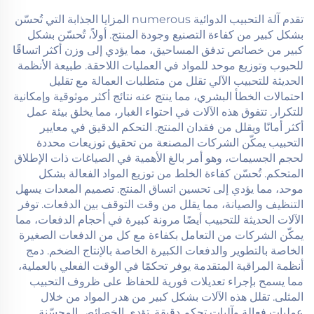
تقدم آلة التحبيب الدوائية numerous المزايا الجذابة التي تُحسّن
بشكل كبير من كفاءة التصنيع وجودة المنتج. أولاً، تُحسّن بشكل
كبير من خصائص تدفق المساحيق، مما يؤدي إلى وزن أكثر اتساقًا
للحبوب وتوزيع موحد للمواد في العمليات اللاحقة. طبيعة الأنظمة
الحديثة للتحبيب الآلي تقلل من متطلبات العمالة مع تقليل
احتمالات الخطأ البشري، مما ينتج عنه نتائج أكثر موثوقية وإمكانية
للتكرار. تتفوق هذه الآلات في احتواء الغبار، مما يخلق بيئة عمل
أكثر أمانًا ويقلل من فقدان المنتج. التحكم الدقيق في معايير
التحبيب يمكّن الشركات المصنعة من تحقيق توزيعات محددة
لحجم الجسيمات، وهو أمر بالغ الأهمية في الصياغات ذات الإطلاق
المتحكم. تُحسّن كفاءة الخلط من توزيع المواد الفعالة بشكل
موحد، مما يؤدي إلى تحسين اتساق المنتج. تصميم المعدات يسهل
التنظيف والصيانة، مما يقلل من وقت التوقف بين الدفعات. توفر
الآلات الحديثة للتحبيب أيضًا مرونة كبيرة في أحجام الدفعات، مما
يمكّن الشركات من التعامل بكفاءة مع كل من الدفعات الصغيرة
الخاصة بالتطوير والدفعات الكبيرة الخاصة بالإنتاج الضخم. دمج
أنظمة المراقبة المتقدمة يوفر تحكمًا في الوقت الفعلي بالعملية،
مما يسمح بإجراء تعديلات فورية للحفاظ على ظروف التحبيب
المثلى. تقلل هذه الآلات بشكل كبير من هدر المواد من خلال
عمليات فعالة وآليات تحكم دقيقة. تؤدي الخصائص المحسّنة