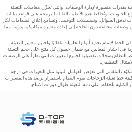
مة بقدرات متطورة لإدارة الوصفات، والتي تخزِّن معاملات التعبئة
اع الحاويات. وتُحافظ هذه الأنظمة القابلة للبرمجة على قواعد بيانات
فات تدفق السوائل، وتسلسلات التوقيت، وتسامح إغلاق الصمامات لكل
 وصفات مختلفة دون الحاجة إلى إعادة معايرة ميكانيكية يدوية، مما
لخط لإتمام تحديد أنواع الحاويات تلقائيًا واختيار معايير التعبئة
رية في اختيار المعايير، مع ضمان حصول كل منتج على حجم التعبئة
فظ النظام بسجلات تفصيلية لجميع التغييرات التي تطرأ على الوصفات
متثال التنظيمي.
كيّف التلقائي التي تعوّض العوامل البيئية مثل التغيرات في درجة
ينة خط تعبئة الزجاجات
يقوم النظام باستمرار برصد هذه المتغيرات
الكتلية للحفاظ على دقة التعبئة طوال دورات الإنتاج.