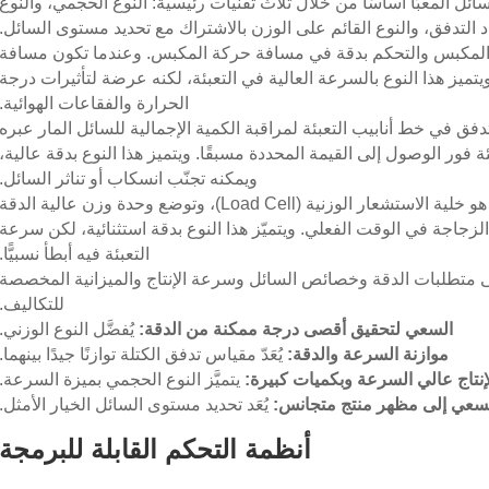
ائل المعبّأ أساسًا من خلال ثلاث تقنيات رئيسية: النوع الحجمي، والنوع
د التدفق، والنوع القائم على الوزن بالاشتراك مع تحديد مستوى السائل.
المكبس والتحكم بدقة في مسافة حركة المكبس. وعندما تكون مسافة
. ويتميز هذا النوع بالسرعة العالية في التعبئة، لكنه عرضة لتأثيرات درجة
الحرارة والفقاعات الهوائية.
دفق في خط أنابيب التعبئة لمراقبة الكمية الإجمالية للسائل المار عبره
 فور الوصول إلى القيمة المحددة مسبقًا. ويتميز هذا النوع بدقة عالية،
ويمكنه تجنّب انسكاب أو تناثر السائل.
المكوّن الرئيسي فيه هو خلية الاستشعار الوزنية (Load Cell)، وتوضع وحدة وزن عالية الدقة
لزجاجة في الوقت الفعلي. ويتميّز هذا النوع بدقة استثنائية، لكن سرعة
التعبئة فيه أبطأ نسبيًّا.
 متطلبات الدقة وخصائص السائل وسرعة الإنتاج والميزانية المخصصة
للتكاليف.
السعي لتحقيق أقصى درجة ممكنة من الدقة:
يُفضَّل النوع الوزني.
موازنة السرعة والدقة:
يُعَدّ مقياس تدفق الكتلة توازنًا جيدًا بينهما.
إنتاج عالي السرعة وبكميات كبيرة:
يتميَّز النوع الحجمي بميزة السرعة.
سعي إلى مظهر منتج متجانس:
يُعَد تحديد مستوى السائل الخيار الأمثل.
أنظمة التحكم القابلة للبرمجة