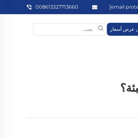
008613327713660
 عرض أسعار
ئة؟