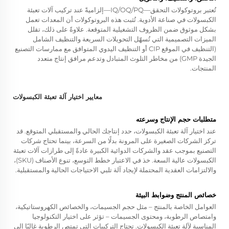
تُعتبر بروتوكولات التحقق—IQ/OQ/PQ—إلزاميةً عند تركيب آلات تعبئة
الكبسولات في صناعة الأدوية. تُثبت هذه البروتوكولات أن المعدات تعمل
بشكل موثوق ضمن الظروف التشغيلية المتوقعة. علاوةً على ذلك، تقلل
الميزات التصميمية التي تُسهّل التحويلات السريعة والتنظيف الشامل
(التنظيف في الموقع CIP أو التنظيف اليدوي المتوافق مع ممارسات التصنيع
الجيدة GMP) من مخاطر التلوث المتبادل وتدعم مرافق إنتاج متعدد
المنتجات.
معايير اختيار آلة تعبئة الكبسولات
متطلبات حجم الإنتاج وسرعته
عند اختيار آلة تعبئة الكبسولات، حدد إنتاجك الحالي والمستقبلي المتوقع. قد
تركز الشركات الصغيرة على المرونة بدلًا من السرعة، بينما تحتاج شركات
التصنيع بموجب عقد والشركات الدوائية الكبيرة عادةً إلى طرازات آلات تعبئة
الكبسولات عالية السعة. خذ في الاعتبار خطط التوسع، تنوع الأصناف (SKU)،
والالتزامات العقدية المحتملة لإيجاد آلة تلبي الاحتياجات الحالية والمستقبلية.
خصائص المنتج وضوابط البيئة
العوامل الخاصة بالمنتج – مثل حجم الجسيمات، والخصائص الكهروستاتيكية،
وامتصاص الرطوبة، ومحتوى الجسيمات – تؤثر على اختيار التكنولوجيا
المناسبة لآلة تعبئة الكبسولات. تحتاج التركيبات التي تمتص الرطوبة غالبًا إلى