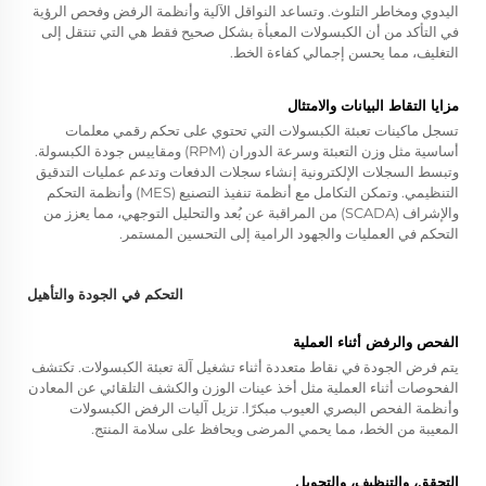
اليدوي ومخاطر التلوث. وتساعد النواقل الآلية وأنظمة الرفض وفحص الرؤية
في التأكد من أن الكبسولات المعبأة بشكل صحيح فقط هي التي تنتقل إلى
التغليف، مما يحسن إجمالي كفاءة الخط.
مزايا التقاط البيانات والامتثال
تسجل ماكينات تعبئة الكبسولات التي تحتوي على تحكم رقمي معلمات
أساسية مثل وزن التعبئة وسرعة الدوران (RPM) ومقاييس جودة الكبسولة.
وتبسط السجلات الإلكترونية إنشاء سجلات الدفعات وتدعم عمليات التدقيق
التنظيمي. وتمكن التكامل مع أنظمة تنفيذ التصنيع (MES) وأنظمة التحكم
والإشراف (SCADA) من المراقبة عن بُعد والتحليل التوجهي، مما يعزز من
التحكم في العمليات والجهود الرامية إلى التحسين المستمر.
التحكم في الجودة والتأهيل
الفحص والرفض أثناء العملية
يتم فرض الجودة في نقاط متعددة أثناء تشغيل آلة تعبئة الكبسولات. تكتشف
الفحوصات أثناء العملية مثل أخذ عينات الوزن والكشف التلقائي عن المعادن
وأنظمة الفحص البصري العيوب مبكرًا. تزيل آليات الرفض الكبسولات
المعيبة من الخط، مما يحمي المرضى ويحافظ على سلامة المنتج.
التحقق، والتنظيف، والتحويل