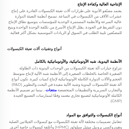
الإنتاجية العالية وكفاءة الإنتاج
يعتمد مصنّعو الأدوية على طرازات آلات تعبئة الكبسولات القادرة على إنتاج
عشرات الآلاف من الكبسولات في الساعة. تسمح أنظمة التعبئة الدوارة
عالية السرعة والأنظمة المستمرة الوحدية للمؤسسات بتوسيع نطاق الإنتاج
دون التفريط في الجودة. يقلل الإنتاج الأسرع من تكلفة الوحدة الواحدة ويتيح
للمصنّعين تلبية الطلب في السوق أو الزيادات الموسمية بشكل أكثر فعالية.
أنواع وتقنيات آلات تعبئة الكبسولات
الأنظمة اليدوية، شبه الأوتوماتيكية، والأوتوماتيكية بالكامل
تتراوح خيارات آلة تعبئة الكبسولات من الوحدات اليدوية ذات الطاولة
الصغيرة الخاصة بالخلطات الصغيرة إلى الأنظمة شبه الآلية لإنتاج متوسط
الحجم والآلات الدوارة الكاملة الأوتوماتيكية لإنتاج كميات كبيرة. تكون أنواع
آلة تعبئة الكبسولات اليدوية وشبه الآلية مفيدة في البحث والتطوير (R&D)
والتجارب السريرية والتطبيقات المتخصصة
منتجات
، بينما تم تصميم الأنظمة
الكاملة الأوتوماتيكية لتصنيع تجاري معتمد وفقًا لممارسات التصنيع الجيدة
(GMP).
أنواع الكبسولات والتوافق مع المواد
تتعامل تصميمات مختلفة لآلة تعبئة الكبسولات مع كبسولات الجيلاتين الصلبة
وهيدروكسي بروبيل ميثيل سيلولوز (HPMC) وأغلفة كبسولات خاصة أخرى.