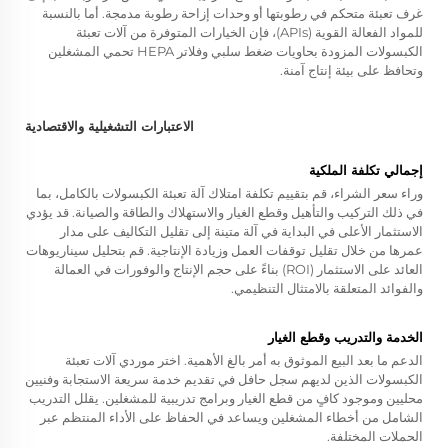
غرف تعبئة متحكم في رطوبتها أو وحدات إزاحة رطوبة مدمجة. أما بالنسبة
للمواد الفعالة القوية (APIs)، فإن الخيارات المتوفرة من آلات تعبئة
الكبسولات المزودة بحاويات ضغط سلبي وفلاتر HEPA تحمي المشغلين
وتحافظ على بيئة إنتاج آمنة.
الاعتبارات التشغيلية والاقتصادية
إجمالي تكلفة الملكية
وراء سعر الشراء، قم بتقييم تكلفة امتلاك آلة تعبئة الكبسولات بالكامل، بما
في ذلك التركيب والتأهيل وقطع الغيار والاستهلاك والطاقة والصيانة. قد يؤدي
الاستثمار الأعلى في البداية في آلة متينة إلى تقليل التكاليف على مدار
عمرها من خلال تقليل توقفات العمل وزيادة الإنتاجية. قم بتحليل سيناريوهات
العائد على الاستثمار (ROI) بناءً على حجم الإنتاج والوفورات في العمالة
والفوائد المتعلقة بالامتثال التنظيمي.
الخدمة والتدريب وقطع الغيار
الدعم ما بعد البيع الموثوق به أمر بالغ الأهمية. اختر موردي آلات تعبئة
الكبسولات الذين لديهم سجل حافل في تقديم خدمة سريعة الاستجابة وفنيين
محليين وموجود كافٍ من قطع الغيار وبرامج تدريبية للمشغلين. يقلل التدريب
الشامل من أخطاء المشغلين ويساعد في الحفاظ على الأداء المنتظم عبر
الحملات المختلفة.