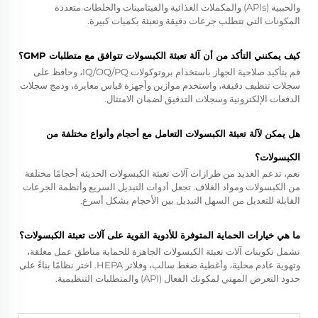
والحببية (APIs) والمكملات الغذائية والفيتامينات والخلطات متعددة
المكونات التي تتطلب جرعات دقيقة وتعبئة بكميات كبيرة.
كيف يمكنني التأكد من أن آلة تعبئة الكبسولات تتوافق مع متطلبات GMP؟
قم بتأكيد صلاحية الجهاز باستخدام بروتوكولات IQ/OQ/PQ، وحافظ على
سجلات تنظيف دقيقة، واستخدم موازين وأجهزة قياس معايرة، ودمج سجلات
الدفعات الإلكترونية وسجلات التدقيق لضمان الامتثال.
هل يمكن لآلة تعبئة الكبسولات التعامل مع أحجام وأنواع مختلفة من
الكبسولات؟
نعم، تدعم العديد من طرازات آلات تعبئة الكبسولات الحديثة أحجامًا مختلفة
من الكبسولات ومواد الغلاف. تجعل أدوات التبديل السريع وأنظمة الجرعات
القابلة للتعديل من السهل التبديل بين الأحجام بشكل أسرع.
ما هي خيارات الحماية المتوفرة للأدوية القوية على آلات تعبئة الكبسولات؟
تشمل تكوينات آلات تعبئة الكبسولات الجاهزة للحماية مناطق عمل مغلقة،
وتهوية عادم محلية، وأغطية ضغط سالب، وفلاتر HEPA. اختر نظامًا بناءً على
حدود التعرض المهني لمكونك الفعال (API) والمتطلبات التنظيمية.