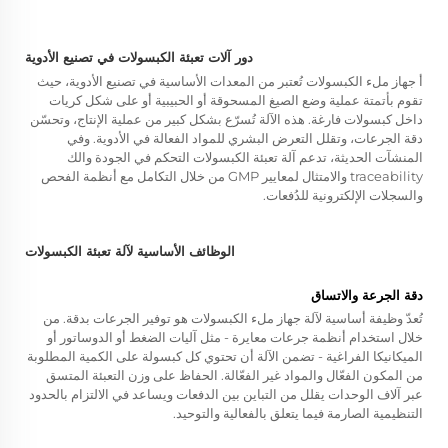
دور آلات تعبئة الكبسولات في تصنيع الأدوية
أ
جهاز ملء الكبسولات
تُعتبر من المعدات الأساسية في تصنيع الأدوية، حيث
تقوم بأتمتة عملية وضع الصيغ المسحوقة أو الحبيبية أو على شكل كريات
داخل كبسولات فارغة. هذه الآلة تُسرّع بشكل كبير من عملية الإنتاج، وتحسّن
دقة الجرعات، وتقلل التعرض البشري للمواد الفعالة في الأدوية. وفي
المنشآت الحديثة، تدعم آلة تعبئة الكبسولات التحكم في الجودة والك
traceability والامتثال لمعايير GMP من خلال التكامل مع أنظمة الفحص
والسجلات الإلكترونية للدُفعات.
الوظائف الأساسية لآلة تعبئة الكبسولات
دقة الجرعة والاتساق
تُعدّ وظيفة أساسية لآلة
جهاز ملء الكبسولات
هو توفير الجرعات بدقة. من
خلال استخدام أنظمة جرعات معايرة - مثل آليات الضغط أو الدوساتور أو
الميكانيكا الفراغية - تضمن الآلة أن تحتوي كل كبسولة على الكمية المطلوبة
من المكون الفعّال والمواد غير الفعّالة. الحفاظ على وزن التعبئة المتسق
عبر آلاف الوحدات يقلل من التباين بين الدفعات ويساعد في الالتزام بالحدود
التنظيمية الصارمة فيما يتعلق بالفعالية والتوحيد.