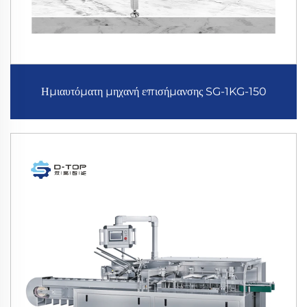
Ημιαυτόματη μηχανή επισήμανσης SG-1KG-150