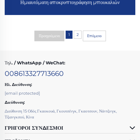
Ημιαυτόματη αποκρυπτογράφηση μπουκαλιών
1
2
Προηγούμενο
Επόμενο
Τηλ. / WhatsApp / WeChat:
008613327713660
Ηλ. Διεύθυνση:
[email protected]
Διεύθυνση:
Διεύθυνση 15 Οδός Γκαοκουά, Γκουτσένγκ, Γκαοτσουν, Νάντζινγκ,
Τζιανγκσού, Κίνα
ΓΡΉΓΟΡΟΙ ΣΎΝΔΕΣΜΟΙ