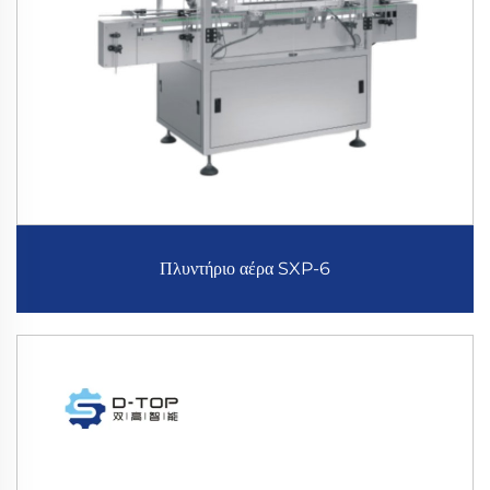
Πλυντήριο αέρα SXP-6