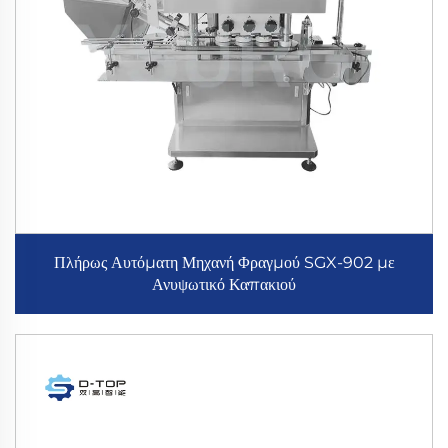
Πλήρως Αυτόματη Μηχανή Φραγμού SGX-902 με
Ανυψωτικό Καπακιού