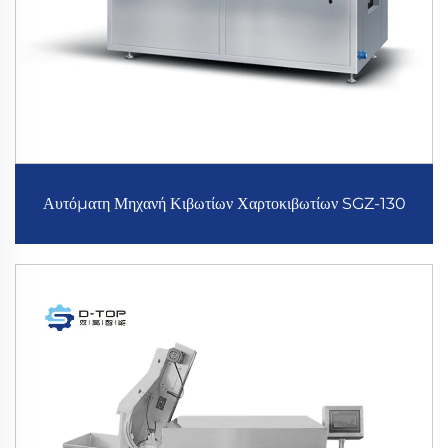
Αυτόματη Μηχανή Κιβωτίων Χαρτοκιβωτίων SGZ-130