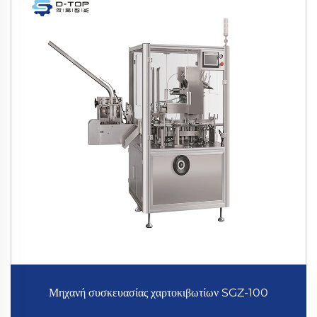
Μηχανή συσκευασίας χαρτοκιβωτίων SGZ-100