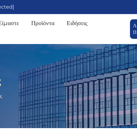
ected]
Είμαστε
Προϊόντα
Ειδήσεις
Λ
Π
ς
ς