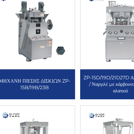
ZP-15D/19D/21D27D Α
ΜΗΧΑΝΗ ΠΙΕΣΗΣ ΔΙΣΚΙΩΝ ZP-
/ Ναργιλέ με κάρβουν
15B/19B/23B
αλατιού