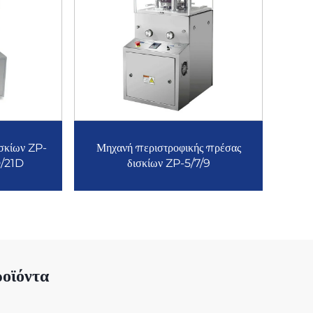
σκίων ZP-
Μηχανή περιστροφικής πρέσας
D/21D
δισκίων ZP-5/7/9
οϊόντα