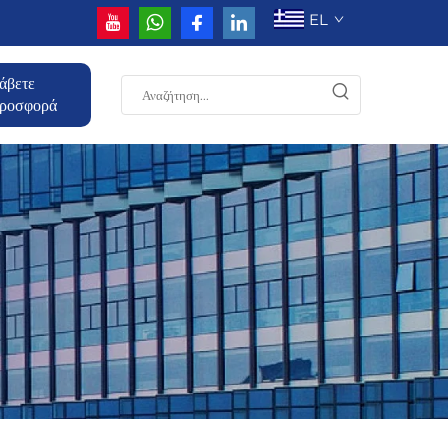
EL
άβετε
ροσφορά