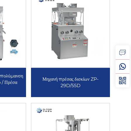
πολύμανση
Μηχανή πρέσας δισκίων ZP-
ο / Πρέσα
29D/55D