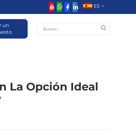
ES
r un
uesto
n La Opción Ideal
?