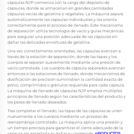
cápsulas NJP comienza con la carga del depósito de
cápsulas, donde se almacenan en grandes cantidades
cápsulas vacías de gelatina o vegetales. La máquina separa
automáticamente las cápsulas individuales y las orienta
correctamente para el proceso de llenado. Este mecanismo
de separación utiliza tecnología de vacío y guías mecánicas
para asegurar una posición adecuada de las cápsulas sin
dañar las delicadas envolturas de gelatina.
Una vez correctamente orientadas, las cápsulas avanzan a
través de la estación de separación, donde las tapas y los
cuerpos se separan suavemente mediante una presión de
vacío controlada. Los cuerpos de cápsula separados avanzan
entonces a las estaciones de llenado, donde mecanismos de
dosificación de precisión suministran la cantidad exacta de
polvo, comprimidos o gránulos requerida para cada cápsula.
La máquina de llenado de cápsulas NJP emplea múltiples
principios de llenado según las características del producto y
los pesos de llenado deseados.
Tras completar el llenado, las tapas de las cápsulas se unen
nuevamente a los cuerpos mediante un proceso de
reensamblaje controlado. La máquina aplica una presión y
un tiempo precisos para garantizar el cierre adecuado de la
cápsula sin aplastarla ni dañar su contenido.
pRODUCTOS