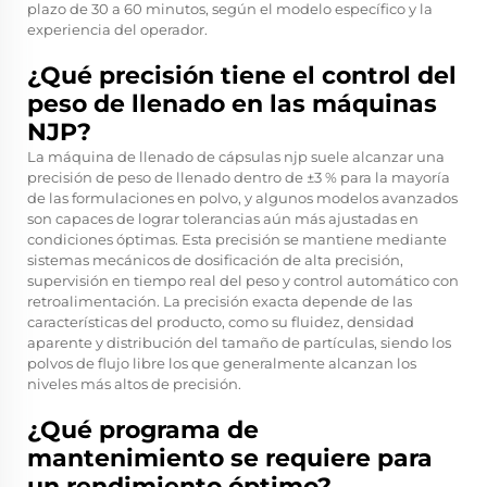
plazo de 30 a 60 minutos, según el modelo específico y la
experiencia del operador.
¿Qué precisión tiene el control del
peso de llenado en las máquinas
NJP?
La máquina de llenado de cápsulas njp suele alcanzar una
precisión de peso de llenado dentro de ±3 % para la mayoría
de las formulaciones en polvo, y algunos modelos avanzados
son capaces de lograr tolerancias aún más ajustadas en
condiciones óptimas. Esta precisión se mantiene mediante
sistemas mecánicos de dosificación de alta precisión,
supervisión en tiempo real del peso y control automático con
retroalimentación. La precisión exacta depende de las
características del producto, como su fluidez, densidad
aparente y distribución del tamaño de partículas, siendo los
polvos de flujo libre los que generalmente alcanzan los
niveles más altos de precisión.
¿Qué programa de
mantenimiento se requiere para
un rendimiento óptimo?