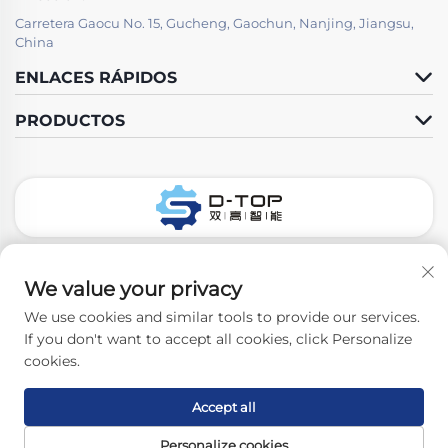
Carretera Gaocu No. 15, Gucheng, Gaochun, Nanjing, Jiangsu,
China
ENLACES RÁPIDOS
PRODUCTOS
Síguenos
We value your privacy
We use cookies and similar tools to provide our services.
If you don't want to accept all cookies, click Personalize
Copyright © 2026 Nanjing D-Top Pharmatech Co.,Ltd. Todos los
cookies.
derechos reservados. -
Política de privacidad
Accept all
Personalize cookies