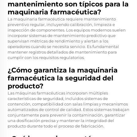
mantenimiento son típicos para la
maquinaria farmacéutica?
La maquinaria farmacéutica requiere mantenimiento
preventivo regular, incluyendo calibración, limpieza e
inspección de componentes. Los equipos modernos suelen
incorporar sistemas de mantenimiento predictivo que
supervisan métricas de rendimiento y alertan a los
operadores cuando se necesita servicio. Es fundamental
mantener registros detallados de mantenimiento para
cumplir con los requisitos regulatorios.
¿Cómo garantiza la maquinaria
farmacéutica la seguridad del
producto?
Las máquinas farmacéuticas incorporan múltiples
características de seguridad, incluidos sistemas de
contención, compatibilidad con salas limpias y mecanismos
automatizados de control de calidad. Estos sistemas trabajan
conjuntamente para prevenir la contaminación, garantizar
una dosificación precisa y mantener la integridad del
producto durante todo el proceso de fabricación.