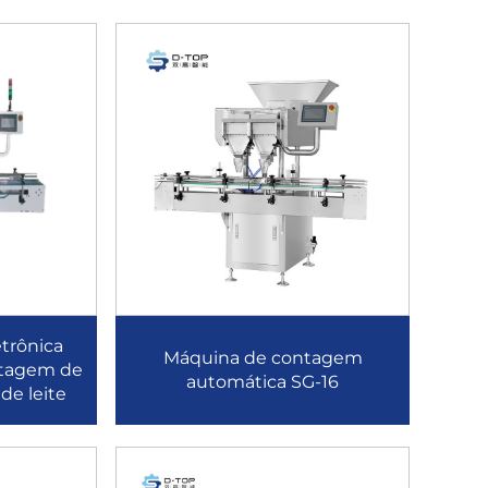
trônica
Máquina de contagem
ntagem de
automática SG-16
de leite