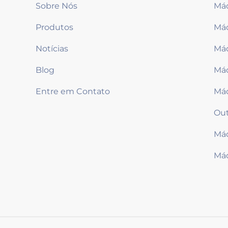
Sobre Nós
Máq
Produtos
Notícias
Máq
Blog
Má
Entre em Contato
Má
Out
Máq
Máq