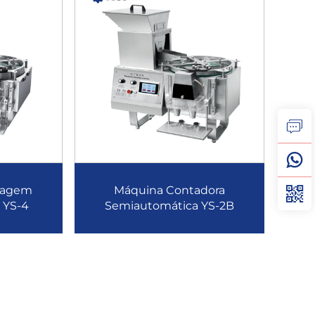
tagem
Máquina Contadora
 YS-4
Semiautomática YS-2B