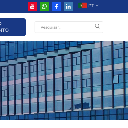
PT
R
NTO