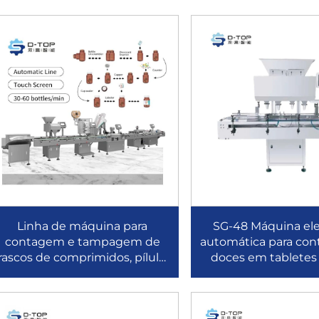
Linha de máquina para
SG-48 Máquina ele
contagem e tampagem de
automática para co
rascos de comprimidos, pílulas
doces em tabletes 
e gomas mastigáveis