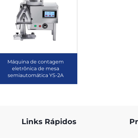
Máquina de contagem
eletrônica de mesa
semiautomática YS-2A
Links Rápidos
P