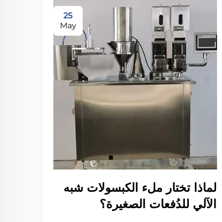
25
May
لماذا تختار ملء الكبسولات شبه
كيف 
الآلي للدُفعات الصغيرة؟
الآل