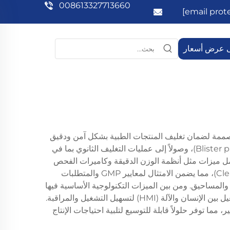
008613327713660
 عرض أسعار
المصممة لضمان تغليف المنتجات الطبية بشكل آمن ودقيق
وكفء. تقوم هذه الأنظمة المتطورة بتنفيذ مهام متنوعة بدءاً من التغليف الأولي مثل تعبئة الزجاجات والشرائط الفقاعية (Blister packs)، وصولاً إلى عمليات التغليف الثانوي بما في
ل ميزات مثل أنظمة الوزن الدقيقة وكاميرات الفحص
الآلي وآليات منع التلوث. كما تحتوي معدات التغليف الحديثة في كثير من الأحيان على توافق مع غرف النظافة (Clean Rooms)، مما يضمن الامتثال لمعايير GMP والمتطلبات
المساحيق. ومن بين الميزات التكنولوجية الأساسية فيها
وجود آليات تعمل بمحركات سيرفو (Servo-driven) للتحكم الدقيق في الحركة وأنظمة رفض آلية لضمان الجودة وواجهات تشغيل بين الإنسان والآلة (HMI) لتسهيل التشغيل والمراقبة.
ما توفر حلولاً قابلة للتوسيع لتلبية احتياجات الإنتاج