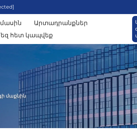
ected]
 մասին
Արտադրանքներ
եզ հետ կապվեք
ի մաքնին