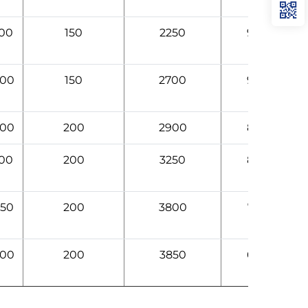
100
150
2250
9
500
150
2700
9
600
200
2900
8
100
200
3250
8
550
200
3800
7
600
200
3850
6