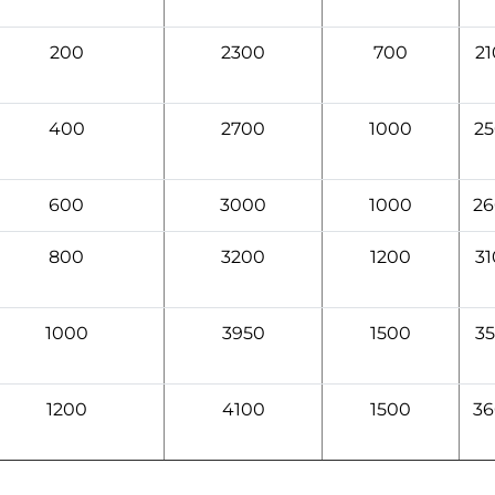
200
2300
700
2
400
2700
1000
2
600
3000
1000
2
800
3200
1200
3
1000
3950
1500
3
1200
4100
1500
3