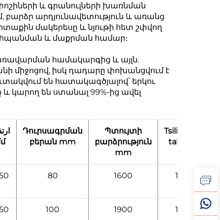
 փոշիների և գրանուլների խառնման
, բարձր արդյունավետություն և առանց
րտաքին մակերեսը և նյութի հետ շփվող
ահպանման և մաքրման համար։
առավարման համակարգից և այլն.
նի միջոցով, իսկ դադարը փոխանցվում է
ուտակվում են հատակագծյալով՝ երկու
 և կարող են ստանալ 99%-ից ավել
ارتف
Դուրսագրման
Պտույտի
Tsilindri
Մ
մմ
բերան mm
բարձրություն
taksa
հզո
mm
550
80
1600
12
750
100
1900
12