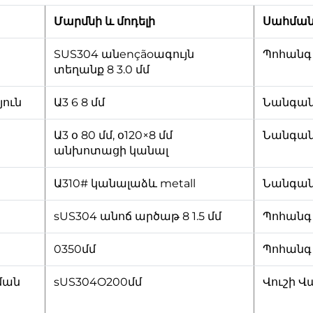
Մարմնի և մոդելի
Սահման
SUS304 անençãoագույն
Պոհան
տեղանք 8 3.0 մմ
ուն
Ա3 6 8 մմ
Նանգան
Ա3 օ 80 մմ, օ120×8 մմ
Նանգան
անխոտացի կանալ
Ա310# կանալաձև metall
Նանգան
sUS304 անոճ արծաթ 8 1.5 մմ
Պոհան
0350մմ
Պոհան
ման
sUS304O200մմ
Վուշի Վա