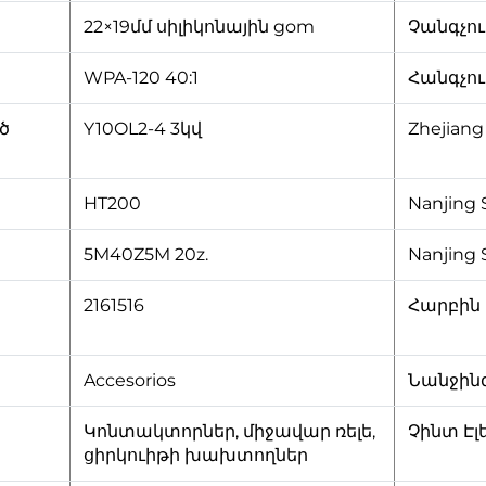
22×19մմ սիլիկոնային gom
Չանգչուո
WPA-120 40:1
Հանգչուո
ծ
Y10OL2-4 3կվ
Zhejiang
HT200
Nanjing 
5M40Z5M 20z.
Nanjing 
2161516
Հարբին
Accesorios
Նանջին
Կոնտակտորներ, միջավար ռելե,
Չինտ Էլ
ցիրկուիթի խախտողներ