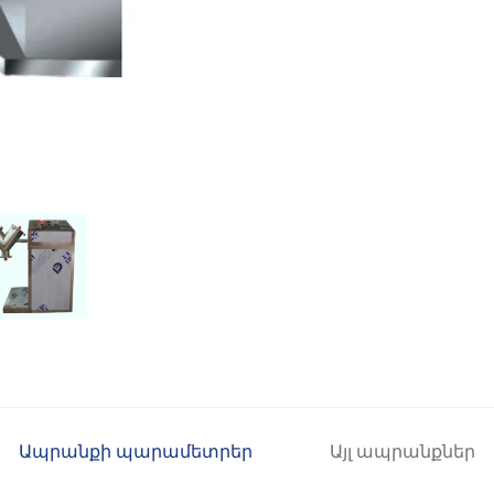
Ապրանքի պարամետրեր
Այլ ապրանքներ