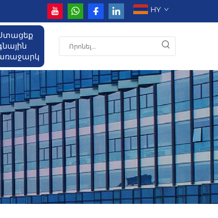
HY
Ստացեք
գնային
առաջարկ