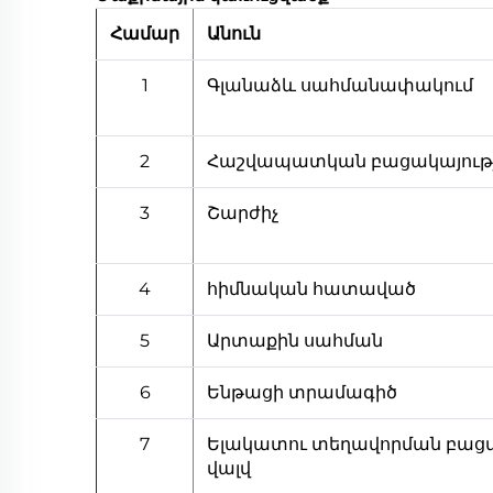
Համար
Անուն
1
Գլանաձև սահմանափակում
2
Հաշվապատկան բացակայությ
3
Շարժիչ
4
հիմնական հատաված
5
Արտաքին սահման
6
Ենթացի տրամագիծ
7
Ելակատու տեղավորման բաց
վալվ