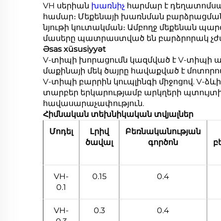
VH սերիան
խառնիչ
հարմար է դեղատոմսայ
համար։ Մեքենայի խառնման բարձրացման 
նյութի կուտակման։ Ամբողջ մեքենան պար
մասերը պատրաստված են բարձրորակ չժ
Əsas xüsusiyyət
V-տիպի խորացումն կազմված է V-տիպի ա
մաքինայի մեկ ծայրը հավաքված է մոտորո
V-տիպի բարրին կուպլինգի միջոցով. V-ձև
տարբեր երկարությամբ արկղերի պտույտի 
հավասարաչափություն.
Հիմնական տեխնիկական տվյալներ
Մոդել
Լրիվ
Բեռնականության
ծավալ
գործոն
բ
VH-
0.15
0.4
0.1
VH-
0.3
0.4