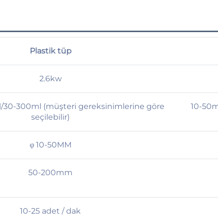
Plastik tüp
2.6kw
/30-300ml (müşteri gereksinimlerine göre
10-50m
seçilebilir)
φ 10-50MM
50-200mm
10-25 adet / dak