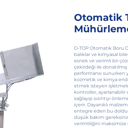
Otomatik 
Mühürleme
D-TOP Otomatik Boru Do
balıklar ve kimyasal bil
esnek ve verimli bir çö
çekirdeği ile donatılmı
performansı sunurken yü
kozmetik ve kimya endü
etmek isteyen işletmele
kontroller, ayarlanabili
sağlayıp sızıntıyı önlem
içerir. Dayanıklı malzem
entegre eden bu doldur
düşük bakım gereksiniml
verimliliğini maksimize 