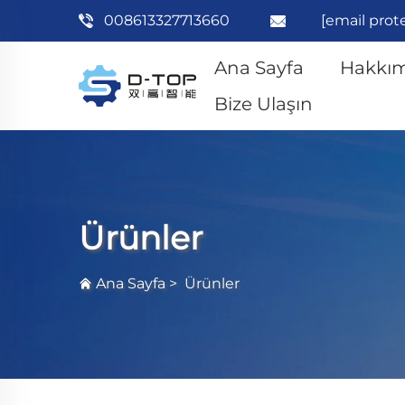
008613327713660
[email prot
Ana Sayfa
Hakkım
Bize Ulaşın
Ürünler
Ana Sayfa
>
Ürünler