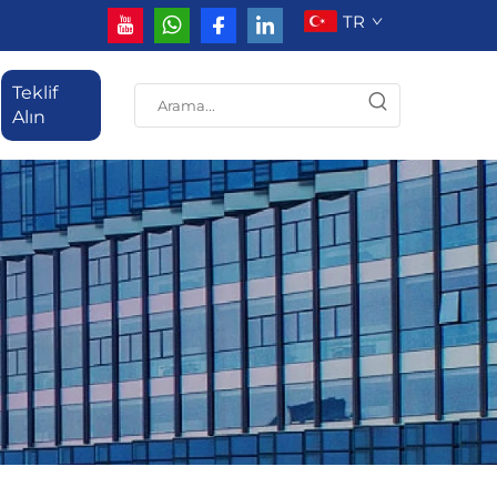
TR
Teklif
Alın