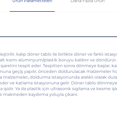
Ürün Parametreleri
Daha Fazla Ürün
tirilir, kalıp döner tablo ile birlikte döner ve farklı ista
alt kısmı alüminyum/plastik boruyu kaldırır ve döndürür. Re
retini tespit eder. Tespitten sonra dönmeye başlar, kal
onuna geçiş yapılır, önceden doldurulacak malzemeler h
la malzemeler, doldurma istasyonunda aralıklı olarak dur
eder ve katlama istasyonuna gelir. Döner tablo dönmeye
a işidir. Ya da plastik için ultrasonik sigilama ve kesme i
 ve makineden kaydırma yoluyla çıkarır. 