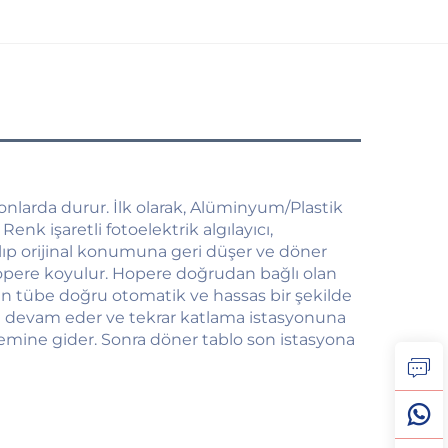
syonlarda durur. İlk olarak, Alüminyum/Plastik 
nk işaretli fotoelektrik algılayıcı, 
ıp orijinal konumuna geri düşer ve döner 
opere koyulur. Hopere doğrudan bağlı olan 
an tübe doğru otomatik ve hassas bir şekilde 
 devam eder ve tekrar katlama istasyonuna 
şlemine gider. Sonra döner tablo son istasyona 