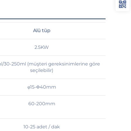
Alü tüp
2.5KW
l/30-250ml (müşteri gereksinimlerine göre
seçilebilir)
φ15-Φ40mm
60-200mm
10-25 adet / dak