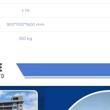
± 1%
900*1100*1600 mm
350 kg