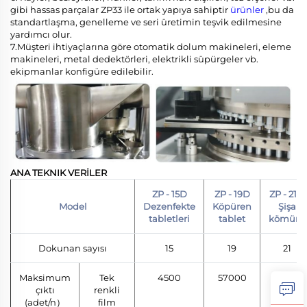
gibi hassas parçalar ZP33 ile ortak yapıya sahiptir
ürünler
,bu da
standartlaşma, genelleme ve seri üretimin teşvik edilmesine
yardımcı olur.
7.Müşteri ihtiyaçlarına göre otomatik dolum makineleri, eleme
makineleri, metal dedektörleri, elektrikli süpürgeler vb.
ekipmanlar konfigüre edilebilir.
ANA TEKNIK VERİLER
ZP - 15D
ZP - 19D
ZP - 21D
Model
Dezenfekte
Köpüren
Şişa
tabletleri
tablet
kömürü
Dokunan sayısı
15
19
21
Maksimum
Tek
4500
57000
69000
çıktı
renkli
(adet/n）
film