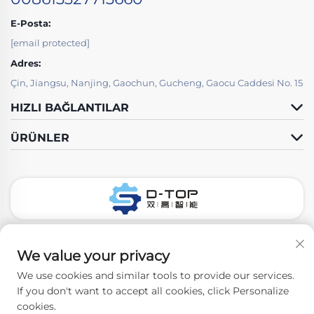
E-Posta:
[email protected]
Adres:
Çin, Jiangsu, Nanjing, Gaochun, Gucheng, Gaocu Caddesi No. 15
HIZLI BAĞLANTILAR
ÜRÜNLER
Bizi Takip Edin
We value your privacy
We use cookies and similar tools to provide our services.
If you don't want to accept all cookies, click Personalize
Telif hakkı © 2026 Nanjing D-Top Pharmatech Co.,Ltd. Tüm
cookies.
hakları saklıdır. -
Gizlilik Politikası