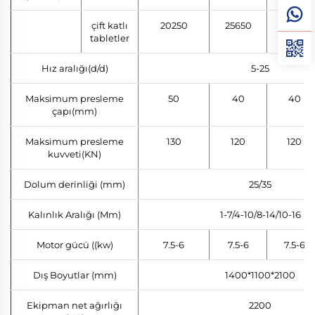
çift katlı
20250
25650
/
tabletler
Hız aralığı(d/d)
5-25
Maksimum presleme
50
40
40
çapı(mm)
Maksimum presleme
130
120
120
kuvveti(KN)
Dolum derinliği (mm)
25/35
Kalınlık Aralığı (Mm)
1-7/4-10/8-14/10-16
Motor gücü ((kw)
7.5-6
7.5-6
7.5-6
Dış Boyutlar (mm)
1400*1100*2100
Ekipman net ağırlığı
2200