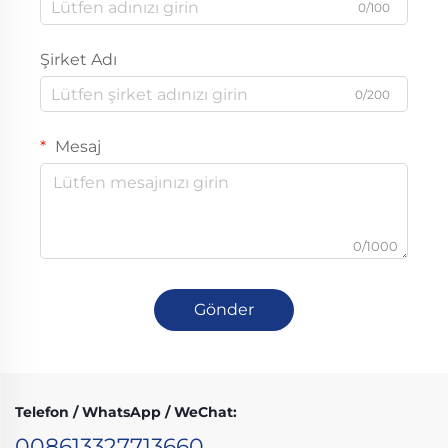
0/100
Şirket Adı
0/200
Mesaj
0/1000
Gönder
Telefon / WhatsApp / WeChat:
008613327713660