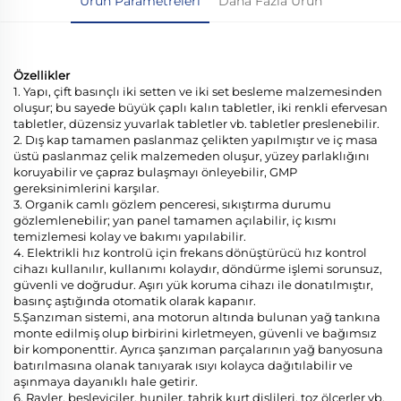
Ürün Parametreleri
Daha Fazla Ürün
Özellikler
1. Yapı, çift basınçlı iki setten ve iki set besleme malzemesinden
oluşur; bu sayede büyük çaplı kalın tabletler, iki renkli efervesan
tabletler, düzensiz yuvarlak tabletler vb. tabletler preslenebilir.
2. Dış kap tamamen paslanmaz çelikten yapılmıştır ve iç masa
üstü paslanmaz çelik malzemeden oluşur, yüzey parlaklığını
koruyabilir ve çapraz bulaşmayı önleyebilir, GMP
gereksinimlerini karşılar.
3. Organik camlı gözlem penceresi, sıkıştırma durumu
gözlemlenebilir; yan panel tamamen açılabilir, iç kısmı
temizlemesi kolay ve bakımı yapılabilir.
4. Elektrikli hız kontrolü için frekans dönüştürücü hız kontrol
cihazı kullanılır, kullanımı kolaydır, döndürme işlemi sorunsuz,
güvenli ve doğrudur. Aşırı yük koruma cihazı ile donatılmıştır,
basınç aştığında otomatik olarak kapanır.
5.Şanzıman sistemi, ana motorun altında bulunan yağ tankına
monte edilmiş olup birbirini kirletmeyen, güvenli ve bağımsız
bir komponenttir. Ayrıca şanzıman parçalarının yağ banyosuna
batırılmasına olanak tanıyarak ısıyı kolayca dağıtılabilir ve
aşınmaya dayanıklı hale getirir.
6. Rayler, besleyiciler, huniler, tahrik kurt dişlileri, toz ölçerler vb.