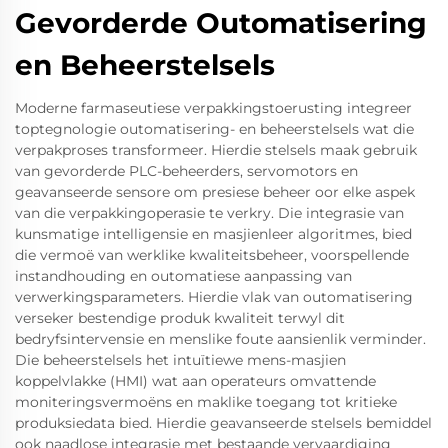
Gevorderde Outomatisering
en Beheerstelsels
Moderne farmaseutiese verpakkingstoerusting integreer
toptegnologie outomatisering- en beheerstelsels wat die
verpakproses transformeer. Hierdie stelsels maak gebruik
van gevorderde PLC-beheerders, servomotors en
geavanseerde sensore om presiese beheer oor elke aspek
van die verpakkingoperasie te verkry. Die integrasie van
kunsmatige intelligensie en masjienleer algoritmes, bied
die vermoë van werklike kwaliteitsbeheer, voorspellende
instandhouding en outomatiese aanpassing van
verwerkingsparameters. Hierdie vlak van outomatisering
verseker bestendige produk kwaliteit terwyl dit
bedryfsintervensie en menslike foute aansienlik verminder.
Die beheerstelsels het intuïtiewe mens-masjien
koppelvlakke (HMI) wat aan operateurs omvattende
moniteringsvermoëns en maklike toegang tot kritieke
produksiedata bied. Hierdie geavanseerde stelsels bemiddel
ook naadlose integrasie met bestaande vervaardiging