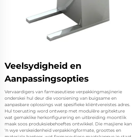
Veelsydigheid en
Aanpassingsopties
Vervaardigers van farmaseutiese verpakkingmasjinerie
onderskei hul deur die voorsiening van buigsame en
aanpasbare oplossings wat spesifieke kliëntvereistes adres.
Hul toerusting word ontwerp met modulêre argitekture
wat gemaklike herkonfigurering en uitbreiding moontlik
maak soos produksiebehoeftes ontwikkel. Die masjiene kan
'n wye verskeidenheid verpakkingformate, groottes en
materiale hanteer, wat farmaseutiese maatskappye in staat