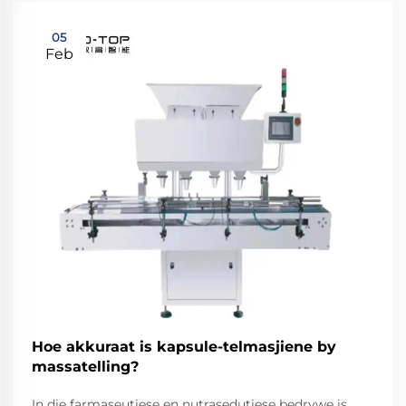
05
Feb
Hoe akkuraat is kapsule-telmasjiene by
massatelling?
In die farmaseutiese en nutrasedutiese bedrywe is