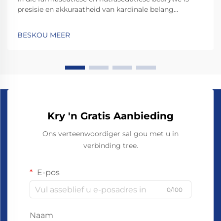
presisie en akkuraatheid van kardinale belang
wanneer dit by die telling en verpakking van kapsules
kom. ’n Kapsule-telmasjien dien as die ruggraat van
BESKOU MEER
moderne vervaardigingslyne en verseker dat elke fles,
blaar...
Kry 'n Gratis Aanbieding
Ons verteenwoordiger sal gou met u in
verbinding tree.
E-pos
0/100
Naam