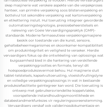
farmaseutiese verpakking te voldoen. Hierdie vervaardigers
skep masjinerie wat verskeie aspekte van die verpakproses
hanteer, van primêre verpakking soos blisterverpakking en
bottelvul tot sekondêre verpakking wat kartonverpakking
en etikettering insluit. Hul toerusting integreer gevorderde
outomatiseringstegnologie, presisiebeheerstelsels en
nalewing van Goeie Vervaardigingspraktyk (GMP)-
standaarde. Moderne farmaseutiese verpakkingsmasjiene
beskik oor toestande van die kunst, sensore,
gehaltebeheermeganismes en skoonkamer-kompatibiliteit
om produkintegriteit en veiligheid te verseker. Hierdie
vervaardigers fokus op die ontwikkeling van oplossings wat
buigsaamheid bied in die hantering van verskillende
verpakkinggroottes en formate, terwyl dit
hoëspoedproduksievermoë behou. Hul masjinerie sluit
tablet-telstelsels, kapselvultoerusting, vloeistofvullingslyne
en volledige verpakkingsoplossings in wat in bestaande
produksiefasiliteite geïntegreer kan word. Die toerusting is
ontwerp met gebruikersvriendelike koppelvlakke,
voorspellende instandhoudingsmoontlikhede en
databestandmerkfunksies vir reguleringsooreenstemming.
Vervaardigers verskaf ook valideringsdokumentasie en