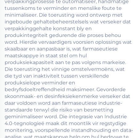
verpakkingprosesse te outomatiseer, handmatige
tussenkoms te verminder en menslike foute te
minimaliseer. Die toerusting word ontwerp met
ingeboude gehaltebeheerstelsels wat verseker dat
verpakkinggehalte konstant bly en
produkintegriteit gedurende die proses behou
word. Hierdie vervaardigers voorsien oplossings wat
skaalbaar en aanpasbaar is, wat farmaseutiese
maatskappye in staat stel om hul
produksiekapasiteit aan te pas volgens markeise.
Die toerusting het vinnige omstelvermoëns, wat
die tyd van inaktiviteit tussen verskillende
produksielope verminder en
bedryfsdoeltreffendheid maksimeer. Gevorderde
skoonmaak- en desinfeksiekenmerke verseker dat
daar voldoen word aan farmaseutiese industrie-
standaarde terwyl die risiko van besmetting
geminimaliseer word. Die integrasie van Industrie
4.0-tegnologieë maak dit moontlik vir regstydige
monitering, voorspellende instandhouding en data-
analise, wat maatskappye help om hul bedrywe te