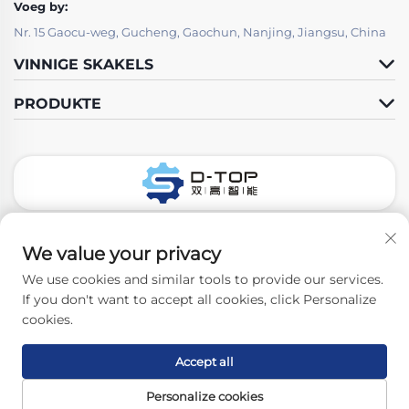
Voeg by:
Nr. 15 Gaocu-weg, Gucheng, Gaochun, Nanjing, Jiangsu, China
VINNIGE SKAKELS
PRODUKTE
Volg Ons
We value your privacy
We use cookies and similar tools to provide our services.
If you don't want to accept all cookies, click Personalize
Kopiereg © 2026 Nanjing D-Top Pharmatech Co., Ltd. Alle regte
cookies.
voorbehou. -
Privatheidbeleid
Accept all
Personalize cookies
Tuisbladsy
PRODUKTE
Neem Vrylik Kontak
Boonste