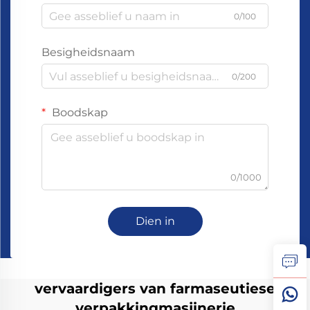
0/100
Besigheidsnaam
0/200
Boodskap
0/1000
Dien in
vervaardigers van farmaseutiese
verpakkingmasjinerie