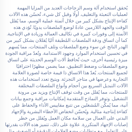
يُحقق استخدام آلة وسم الزجاجات العديد من المزايا المهمة
لعمليات التعبئة والتغليف. أولًا وقبل كل شيء، تُحسّن هذه الآلات
كفاءة الإنتاج بشكل كبير من خلال أتمتة عملية الوسم، مما يُقلل
الوقت والجهد اللازمين عادةً لوضع الملصقات يدويًا. تُؤدي هذه
الأتمتة إلى وفورات كبيرة في تكاليف العمالة وزيادة في الإنتاجية.
كما أن اتساق ودقة الملصقات المُطبقة آليًا يُقللان بشكل كبير من
الهدر الناتج عن سوء وضع الملصقات وتلف المنتجات، مما يُسهم
في تحسين استخدام الموارد وجهود الاستدامة. وتُعدّ مراقبة الجودة
ميزة رئيسية أخرى، حيث تُحافظ آلات الوسم الحديثة على اتساق
وضع الملصقات وضغط التطبيق، مما يضمن مظهرًا احترافيًا
لجميع المنتجات. يُعدّ هذا الاتساق ذا قيمة خاصة لصورة العلامة
التجارية وعرضها في متاجر التجزئة. ويتيح تعدد استخدامات هذه
الآلات التبديل السريع بين أحجام وأنواع الملصقات المختلفة
للمنتجات، مما يُقلل من وقت توقف الإنتاج ويزيد من مرونة
التشغيل. وتوفر النماذج المتقدمة إمكانيات مراقبة وجمع بيانات
آنية، مما يُمكّن المُشغلين من تتبع مقاييس الأداء والحفاظ على
كفاءة إنتاجية مثالية. ويُحسّن انخفاض الأخطاء البشرية والإجهاد
البدني على العمال من سلامة مكان العمل ويُقلل من خطر
إصابات الإجهاد المتكررة. علاوة على ذلك، تتميز هذه الآلات بقدرتها
على التعامل مع متطلبات وضع العلامات الدقيقة أو الصعبة، مثل