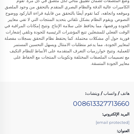
وضع الملصقات لضمان تطبيق مثالي لكل ملصق في كل مرة. تقوم
الكاميرات عالية الدقة والنظام البصري المتقدم بالتحقق من وجود الملصق
وموقعه واتجاهه، كما تقوم أيضًا بالتحقق من قابلية قراءة الباركود ووضوح
النصوص. ويقوم النظام بشكل تلقائي بتحديد المنتجات التي لا تفي معايير
الجودة ورفضها، مما يحافظ على سلامة الإنتاج. وتتيح إمكانات المراقبة في
الوقت الفعلي للمشغلين تتبع المؤشرات الرئيسية للجودة وتلقي إشعارات
فورية حول أي مشكلات محتملة. كما يحتفظ نظام التحقق بسجلات مفصلة
لمعايير الجودة، مما يدعم متطلبات الامتثال ويسهل التحسين المستمر
للعملية. وتتيح خوارزميات التعرف المتقدمة على الأنماط للنظام التكيف
مع تصميمات الملصقات المختلفة وتكوينات المنتجات مع الحفاظ على
معايير الجودة المتسقة.
هاتف / واتساب / ويتشات:
008613327713660
البريد الإلكتروني:
[email protected]
العنوان: