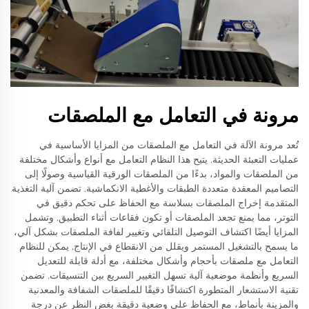
مرونة في التعامل مع الملصقات
تُعد مرونة الآلة في التعامل مع الملصقات من المزايا الأساسية في
عمليات التعبئة الحديثة. يتيح هذا النظام التعامل مع أنواع وأشكال مختلفة
من الملصقات والمواد، بدءًا من الملصقات الورقية القياسية وصولًا إلى
التصاميم المعقدة متعددة الطبقات والأغطية الانكماشية. تضمن آلية التغذية
المتقدمة إخراج الملصقات بسلاسة مع الحفاظ على تحكم دقيق في
التوتر، مما يمنع تجعد الملصقات أو تكون فقاعات أثناء التطبيق. وتشمل
المزايا أيضًا اكتشاف التوصيل التلقائي وتغيير لفافة الملصقات بشكل آلي،
ما يسمح بالتشغيل المستمر ويقلل من الانقطاع في الإنتاج. يمكن للنظام
التعامل مع ملصقات بأحجام وأشكال مختلفة، مع أدلة قابلة للتعديل
السريع وأنظمة موضعية آلية تسهل التغيير السريع بين التنسيقات. تضمن
تقنية الاستشعار المتطورة اكتشافًا دقيقًا للملصقات الشفافة والمعدنية
والمزينة بأنماط، مع الحفاظ على وضعية دقيقة بغض النظر عن درجة