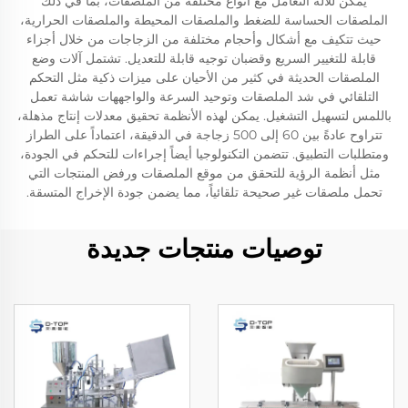
يمكن للآلة التعامل مع أنواع مختلفة من الملصقات، بما في ذلك
الملصقات الحساسة للضغط والملصقات المحيطة والملصقات الحرارية،
حيث تتكيف مع أشكال وأحجام مختلفة من الزجاجات من خلال أجزاء
قابلة للتغيير السريع وقضبان توجيه قابلة للتعديل. تشتمل آلات وضع
الملصقات الحديثة في كثير من الأحيان على ميزات ذكية مثل التحكم
التلقائي في شد الملصقات وتوحيد السرعة والواجههات شاشة تعمل
باللمس لتسهيل التشغيل. يمكن لهذه الأنظمة تحقيق معدلات إنتاج مذهلة،
تتراوح عادةً بين 60 إلى 500 زجاجة في الدقيقة، اعتماداً على الطراز
ومتطلبات التطبيق. تتضمن التكنولوجيا أيضاً إجراءات للتحكم في الجودة،
مثل أنظمة الرؤية للتحقق من موقع الملصقات ورفض المنتجات التي
تحمل ملصقات غير صحيحة تلقائياً، مما يضمن جودة الإخراج المتسقة.
توصيات منتجات جديدة