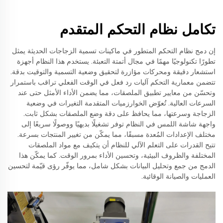
تكامل نظام التحكم المتقدم
إن دمج نظام التحكم المتطور في ماكينات تسمية الزجاجات الحديثة يمثل
تطورًا تكنولوجيًا مهمًا في مجال أتمتة التعبئة. يستخدم هذا النظام أجهزة
استشعار دقيقة ومحركات مؤازرة لتحقيق وضعية التسمية والتوقيت بدقة.
تتضمن معمارية التحكم آليات رد فعل في الوقت الفعلي تراقب باستمرار
وتحسّن من معايير تطبيق الملصقات، مما يضمن الأداء الأمثل حتى عند
السرعات العالية. تُعوّض الخوارزميات المتقدمة التغيرات في وضعية
الزجاجة وسرعتها، مما يحافظ على دقة وضع الملصقات بشكل ثابت.
واجهة شاشة اللمس في النظام توفر تشغيلًا بديهيًا ووصولًا سريعًا إلى
مختلف الإعدادات المُعدة مسبقًا، مما يمكّن من تغيير المنتجات بسرعة.
تتيح القدرات على التعلم الآلي للنظام أن يتكيف مع مواد الملصقات
المختلفة والظروف البيئية، وتحسين الأداء بمرور الوقت. كما يمكّن هذا
الدمج من جمع وتحليل البيانات بشكل شامل، مما يوفّر رؤى قيّمة لتحسين
العمليات والصيانة الوقائية.