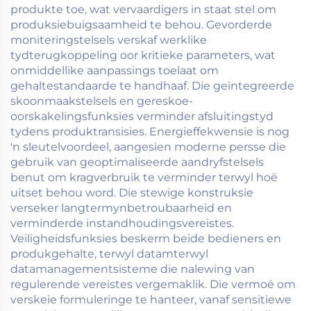
produkte toe, wat vervaardigers in staat stel om
produksiebuigsaamheid te behou. Gevorderde
moniteringstelsels verskaf werklike
tydterugkoppeling oor kritieke parameters, wat
onmiddellike aanpassings toelaat om
gehaltestandaarde te handhaaf. Die geïntegreerde
skoonmaakstelsels en gereskoe-
oorskakelingsfunksies verminder afsluitingstyd
tydens produktransisies. Energieffekwensie is nog
'n sleutelvoordeel, aangesien moderne persse die
gebruik van geoptimaliseerde aandryfstelsels
benut om kragverbruik te verminder terwyl hoë
uitset behou word. Die stewige konstruksie
verseker langtermynbetroubaarheid en
verminderde instandhoudingsvereistes.
Veiligheidsfunksies beskerm beide bedieners en
produkgehalte, terwyl datamterwyl
datamanagementsisteme die nalewing van
regulerende vereistes vergemaklik. Die vermoë om
verskeie formuleringe te hanteer, vanaf sensitiewe