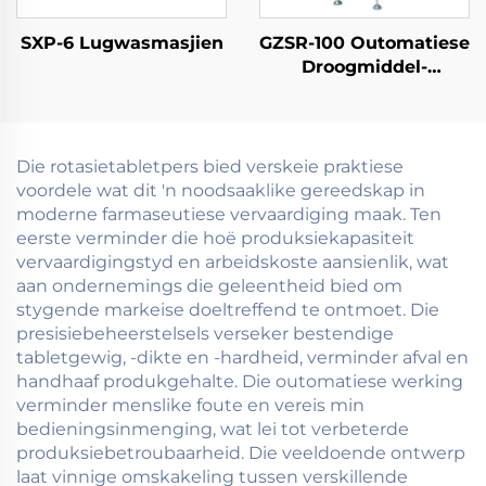
SXP-6 Lugwasmasjien
GZSR-100 Outomatiese
Droogmiddel-
invoegmasjien
Die rotasietabletpers bied verskeie praktiese
voordele wat dit 'n noodsaaklike gereedskap in
moderne farmaseutiese vervaardiging maak. Ten
eerste verminder die hoë produksiekapasiteit
vervaardigingstyd en arbeidskoste aansienlik, wat
aan ondernemings die geleentheid bied om
stygende markeise doeltreffend te ontmoet. Die
presisiebeheerstelsels verseker bestendige
tabletgewig, -dikte en -hardheid, verminder afval en
handhaaf produkgehalte. Die outomatiese werking
verminder menslike foute en vereis min
bedieningsinmenging, wat lei tot verbeterde
produksiebetroubaarheid. Die veeldoende ontwerp
laat vinnige omskakeling tussen verskillende