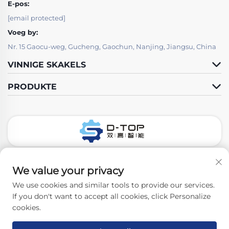
E-pos:
[email protected]
Voeg by:
Nr. 15 Gaocu-weg, Gucheng, Gaochun, Nanjing, Jiangsu, China
VINNIGE SKAKELS
PRODUKTE
Volg Ons
We value your privacy
We use cookies and similar tools to provide our services.
If you don't want to accept all cookies, click Personalize
Kopiereg © 2026 Nanjing D-Top Pharmatech Co., Ltd. Alle regte
cookies.
voorbehou. -
Privatheidbeleid