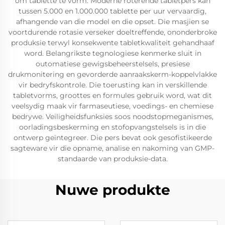
om tablette te vorm. Moderne roterende tabletpers kan
tussen 5.000 en 1.000.000 tablette per uur vervaardig,
afhangende van die model en die opset. Die masjien se
voortdurende rotasie verseker doeltreffende, ononderbroke
produksie terwyl konsekwente tabletkwaliteit gehandhaaf
word. Belangrikste tegnologiese kenmerke sluit in
outomatiese gewigsbeheerstelsels, presiese
drukmonitering en gevorderde aanraakskerm-koppelvlakke
vir bedryfskontrole. Die toerusting kan in verskillende
tabletvorms, groottes en formules gebruik word, wat dit
veelsydig maak vir farmaseutiese, voedings- en chemiese
bedrywe. Veiligheidsfunksies soos noodstopmeganismes,
oorladingsbeskerming en stofopvangstelsels is in die
ontwerp geïntegreer. Die pers bevat ook gesofistikeerde
sagteware vir die opname, analise en nakoming van GMP-
standaarde van produksie-data.
Nuwe produkte