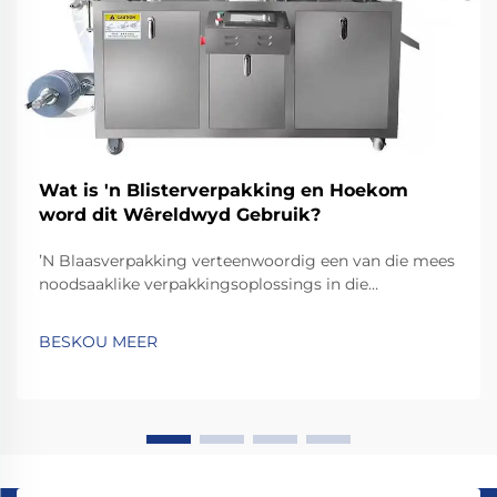
Wat is 'n Blisterverpakking en Hoekom
word dit Wêreldwyd Gebruik?
ʼN Blaasverpakking verteenwoordig een van die mees
noodsaaklike verpakkingsoplossings in die
farmaseutiese, verbruikersgoederes- en industriële
sektore. Hierdie innoverende verpakkingsmetode
BESKOU MEER
kombineer praktiesheid met beskerming, en bied
vervaardigers 'n betroubare manier om pr...