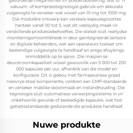
gevorderde meganismes vir poederdosisering, wat of 'n
vakuum- of kompresstegnologie gebruik om akkurate
vulgewigte te verseker wat wissel van 10 mg tot 1000 mg.
Die modulêre ontwerp kan verskeie kapsulegroottes
hanteer vanaf 00 tot 5, wat dit veelsydig maak vir
verskillende produksiebehoeftes. Die stelsel sluit realtydse
moniteringsmoontlikhede in deur geïntegreerde sensore
en digitale beheerders, wat aan operateurs toelaat om
bestendige vulgewigte te handhaaf en enige afwykings
onmiddellik op te spoor. Die masjien se
deurstroomkapasiteit wissel gewoonlik van 3 000 tot 200
000 kapsules per uur, afhanklik van die model en
konfigurasie. Dit is gebou met farmaseutiese graad
roesvrye staal komponente, voldoen aan GMP-standaarde
en verseker maklike skoonmaak en instandhouding. Die
tegnologie sluit outomatiese verwerpingsisteme in vir
onbehoorlik gevulde of beskadigde kapsules, wat hoë
gehaltestandaarde gedurende die produksie handhaaf.
Nuwe produkte