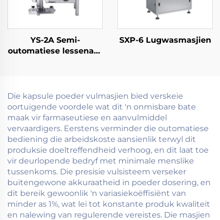
YS-2A Semi-
SXP-6 Lugwasmasjien
outomatiese lessenaar
elektroniese
telmasjien
Die kapsule poeder vulmasjien bied verskeie
oortuigende voordele wat dit 'n onmisbare bate
maak vir farmaseutiese en aanvulmiddel
vervaardigers. Eerstens verminder die outomatiese
bediening die arbeidskoste aansienlik terwyl dit
produksie doeltreffendheid verhoog, en dit laat toe
vir deurlopende bedryf met minimale menslike
tussenkoms. Die presisie vulsisteem verseker
buitengewone akkuraatheid in poeder dosering, en
dit bereik gewoonlik 'n variasiekoëffisiënt van
minder as 1%, wat lei tot konstante produk kwaliteit
en nalewing van regulerende vereistes. Die masjien