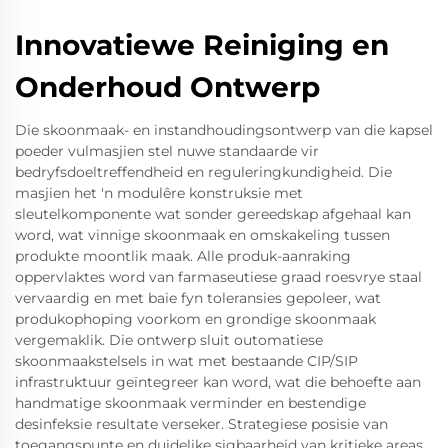
Innovatiewe Reiniging en
Onderhoud Ontwerp
Die skoonmaak- en instandhoudingsontwerp van die kapsel
poeder vulmasjien stel nuwe standaarde vir
bedryfsdoeltreffendheid en reguleringkundigheid. Die
masjien het 'n modulêre konstruksie met
sleutelkomponente wat sonder gereedskap afgehaal kan
word, wat vinnige skoonmaak en omskakeling tussen
produkte moontlik maak. Alle produk-aanraking
oppervlaktes word van farmaseutiese graad roesvrye staal
vervaardig en met baie fyn toleransies gepoleer, wat
produkophoping voorkom en grondige skoonmaak
vergemaklik. Die ontwerp sluit outomatiese
skoonmaakstelsels in wat met bestaande CIP/SIP
infrastruktuur geïntegreer kan word, wat die behoefte aan
handmatige skoonmaak verminder en bestendige
desinfeksie resultate verseker. Strategiese posisie van
toegangspunte en duidelike sigbaarheid van kritieke areas