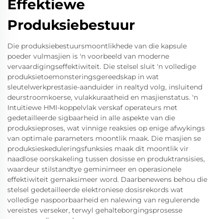
Effektiewe
Produksiebestuur
Die produksiebestuursmoontlikhede van die kapsule
poeder vulmasjien is 'n voorbeeld van moderne
vervaardigingseffektiwiteit. Die stelsel sluit 'n volledige
produksietoemonsteringsgereedskap in wat
sleutelwerkprestasie-aanduider in realtyd volg, insluitend
deurstroomkoerse, vulakkuraatheid en masjienstatus. 'n
Intuïtiewe HMI-koppelvlak verskaf operateurs met
gedetailleerde sigbaarheid in alle aspekte van die
produksieproses, wat vinnige reaksies op enige afwykings
van optimale parameters moontlik maak. Die masjien se
produksieskeduleringsfunksies maak dit moontlik vir
naadlose oorskakeling tussen dosisse en produktransisies,
waardeur stilstandtye geminimeer en operasionele
effektiwiteit gemaksimeer word. Daarbenewens behou die
stelsel gedetailleerde elektroniese dosisrekords wat
volledige naspoorbaarheid en nalewing van regulerende
vereistes verseker, terwyl gehalteborgingsprosesse