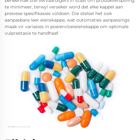
beheervlak stel vervaardigers in staat om produkverspilling
te minimeer, terwyl verseker word dat elke kappel aan
presiese spesifikasies voldoen. Die stelsel het ook
aanpasbare leer eienskappe, wat outomaties aanpassings
maak vir variasies in poeiervloeieienskappe om optimale
vulprestasie te handhaaf.