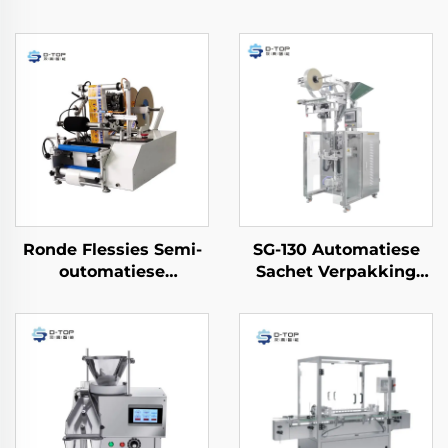
Ronde Flessies Semi-
SG-130 Automatiese
outomatiese
Sachet Verpakking
Etiketteringsmasjien
Masjien