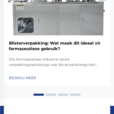
Blisterverpakking: Wat maak dit ideaal vir
farmaseutiese gebruik?
Die farmaseutiese industrie vereis
verpakkingsoplossings wat die produkintegriteit
beskerm terwyl pasiëntveiligheid en regulêre
nakoming verseker word. Van die verskeie
BESKOU MEER
verpakkingsopsies wat beskikbaar is, het
blisterverpakkingstegnologie na vore getree as die
goue standaard vir...