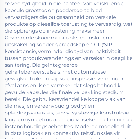
se veelsydigheid in die hanteer van verskillende
kapsule groottes en poedersoorte bied
vervaardigers die buigsaamheid om verskeie
produkte op dieselfde toerusting te vervaardig, wat
die opbrengs op investering maksimeer.
Gevorderde skoonmaakfunksies, insluitend
uitskakeling sonder gereedskap en CIP/SIP
konsistensie, verminder die tyd van inaktiviteit
tussen produkveranderings en verseker 'n deeglike
sanitering. Die geïntegreerde
gehaltebeheerstelsels, met outomatiese
gewigkontrole en kapsule-inspeksie, verminder
afval aansienlik en verseker dat slegs behoorlik
gevulde kapsules die finale verpakking stadium
bereik. Die gebruikersvriendelike koppelvlak van
die masjien vereenvoudig bedryf en
opleidingsvereistes, terwyl sy stewige konstruksie
langtermyn betroubaarheid verseker met minimale
instandhoudingsbehoeftes. Moderne modelle sluit
in data logboek en konnektiwiteitsfunksies vir