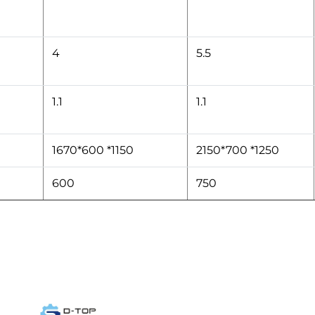
4
5.5
1.1
1.1
1670*600 *1150
2150*700 *1250
600
750