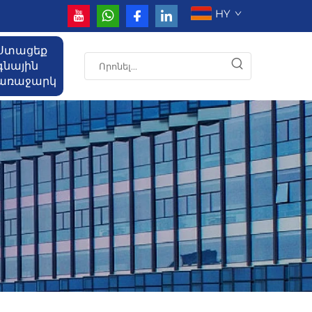
HY
Ստացեք
գնային
առաջարկ