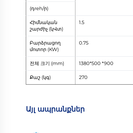
(դreh/ր)
Հիմնական
1.5
շարժիչ (կՎտ)
Բարձրացող
0.75
մոտոր (KW)
전체 크기 (mm)
1380*500 *900
Քաշ (կգ)
270
Այլ ապրանքներ