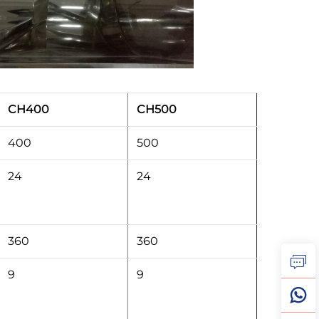
CH400
CH500
400
500
24
24
360
360
9
9