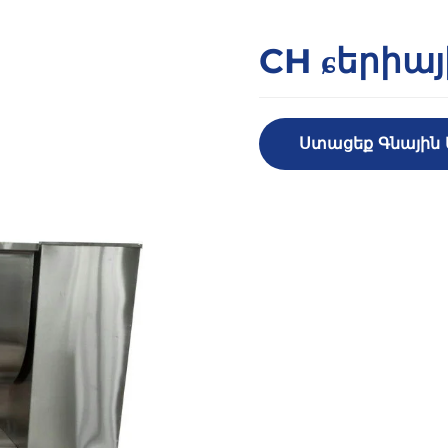
CH ɕերիա
Ստացեք Գնային