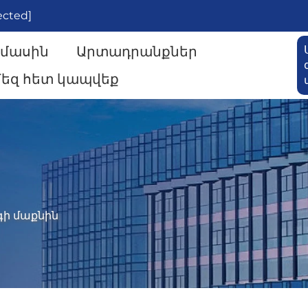
ected]
 մասին
Արտադրանքներ
եզ հետ կապվեք
ի մաքնին