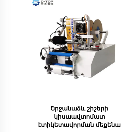
ԵՐՈՎ
Շրջանաձև շիշերի
ԵՐԻ
կիսաավտոմատ
էտիկետավորման մեքենա