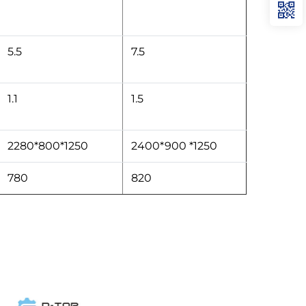
5.5
7.5
1.1
1.5
2280*800*1250
2400*900 *1250
780
820